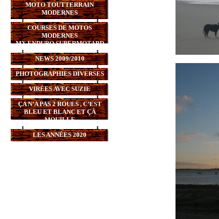
MOTO TOUTTERRAIN
MODERNES
COURSES DE MOTOS
MODERNES
MX,ENDURO,SUPERMOTARD
NEWS 2009/2010
PHOTOGRAPHIES DIVERSES
VIRÉES AVEC SUZIE
ÇA N’A PAS 2 ROUES , C’EST
BLEU ET BLANC ET ÇÀ
MOUILLE
LES ANNÉES 2020