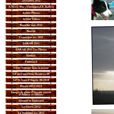
2D.Galice 2011
A.M.I.S. Wec , Classiques,CF, Rallyes
Action Photos
Action Vidéos
Beauduc mai 2012
Boards
Camargue oct 2011
DAKAR 2011
DAKAR 2011 Les Photos
Enduro
Funboard
Glisse Vintage dans la presse
GP mx1/mx2/fem Mantova 08
GP St Jean d’Angély 06/2010
Hivers 2012/2013
Images de glisse d’époque autour
d’Annecy et ailleurs
kitesurf et funboard
La Grave 2012
La Nautique oct 2012