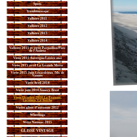
Spots
Trombinoscope
Valloire 2011
Valloire 2012
Valloire 2013
Valloire 2014
Valloire 2015 et virée Parpaillon/Piste
de l’Assieta
Virée 2015 Auvergne/Lozère mai
Virée 2015 avril La Grande Motte
Virée 2015 Juin Lézardrieux /Mx de
Vannes
Virée Avril 2014
Virée juin 2014 Annecy Brest
Virée Octobre 2014 La Franqui,
Lacanau, La Torche
Virées glisse d’automne 2012
Wheelings
Wéta Naussac 2015
GLISSE VINTAGE