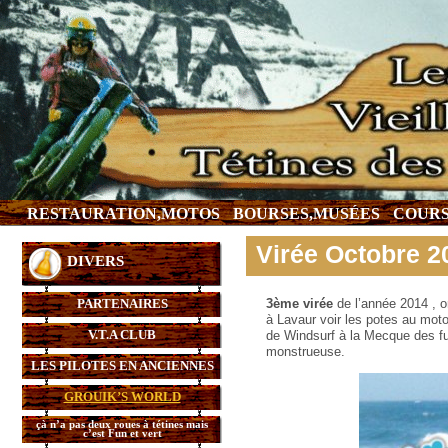
RESTAURATION,MOTOS
BOURSES,MUSÉES
COURS
Virée Octobre 2
DIVERS
PARTENAIRES
3ème virée
de l’année 2014 , o
à Lavaur voir les potes au moto
V.T.A CLUB
de Windsurf à la Mecque des fu
monstrueuse.
LES PILOTES EN ANCIENNES
GROUIK’S WORLD
çà n’a pas deux roues à tétines mais
c’est Fun et vert