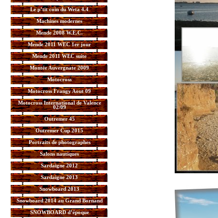
Le p’tit coin du Weta 4.4
Machines modernes
Mende 2008 W.E.C.
Mende 2011 WEC 1er jour
Mende 2011 WEC suite
Montée Auvergnate 2009
Motocross
Motocross Frangy Aout 09
Motocross International de Valence
02/09
Outremer 45
Outremer Cup 2015
Portraits de photographes
Salons nautiques
Sardaigne 2012
Sardaigne 2013
Snowboard 2013
Snowboard 2014 au Grand Bornand
SNOWBOARD d’époque