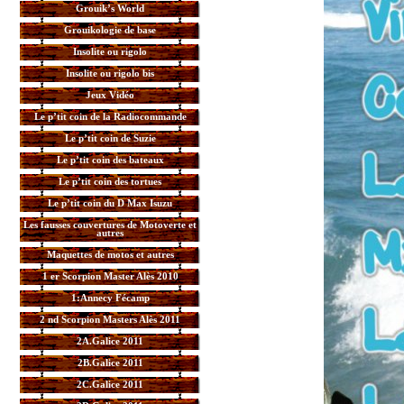
Grouik’s World
Grouikologie de base
Insolite ou rigolo
Insolite ou rigolo bis
Jeux Vidéo
Le p’tit coin de la Radiocommande
Le p’tit coin de Suzie
Le p’tit coin des bateaux
Le p’tit coin des tortues
Le p’tit coin du D Max Isuzu
Les fausses couvertures de Motoverte et
autres
Maquettes de motos et autres
1 er Scorpion Master Alès 2010
1:Annecy Fécamp
2 nd Scorpion Masters Alès 2011
2A.Galice 2011
2B.Galice 2011
2C.Galice 2011