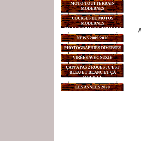
MOTO TOUTTERRAIN
MODERNES
COURSES DE MOTOS
MODERNES
MX,ENDURO,SUPERMOTARD
A
NEWS 2009/2010
PHOTOGRAPHIES DIVERSES
VIRÉES AVEC SUZIE
ÇA N’A PAS 2 ROUES , C’EST
BLEU ET BLANC ET ÇÀ
MOUILLE
LES ANNÉES 2020