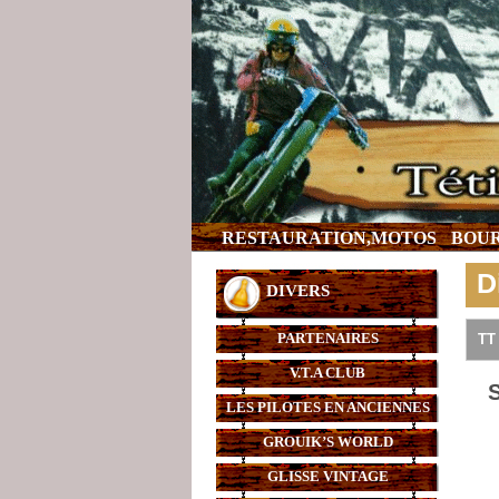
RESTAURATION,MOTOS
BOUR
D
DIVERS
PARTENAIRES
TT
V.T.A CLUB
LES PILOTES EN ANCIENNES
GROUIK’S WORLD
GLISSE VINTAGE