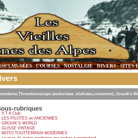
SES,MUSÉES
COURSES
NOSTALGIE
DIVERS
SITES
ivers
 moderne,Thrombinoscope (enduristes ,trialistes,crossmen) ,Grouik's Wo
Sous-rubriques
V.T.A Club
LES PILOTES en ANCIENNES
GROUIK’S WORLD
GLISSE VINTAGE
MOTO TOUTTERRAIN MODERNES
courses de motos modernes mx,enduro,supermotard