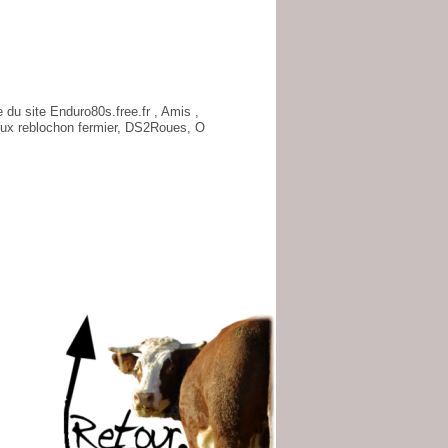
du site Enduro80s.free.fr , Amis ,
eux reblochon fermier, DS2Roues, O