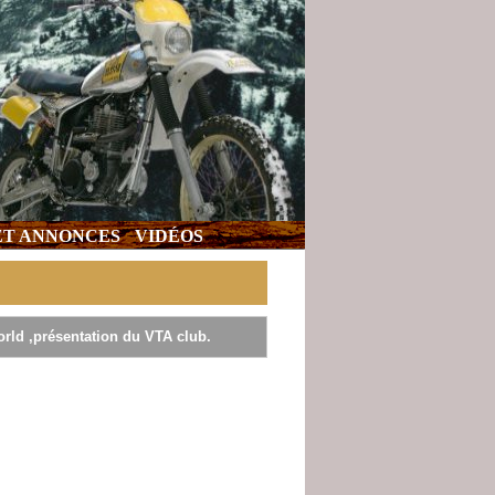
 ET ANNONCES
VIDÉOS
rld ,présentation du VTA club.