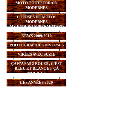
MOTO TOUTTERRAIN
MODERNES
COURSES DE MOTOS
MODERNES
MX,ENDURO,SUPERMOTARD
NEWS 2009/2010
PHOTOGRAPHIES DIVERSES
VIRÉES AVEC SUZIE
ÇA N’A PAS 2 ROUES , C’EST
BLEU ET BLANC ET ÇÀ
MOUILLE
LES ANNÉES 2020