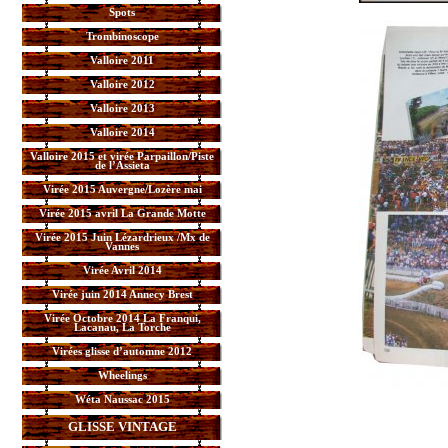
Spots
Trombinoscope
Valloire 2011
Valloire 2012
Valloire 2013
Valloire 2014
Valloire 2015 et virée Parpaillon/Piste
de l’Assieta
Virée 2015 Auvergne/Lozère mai
Virée 2015 avril La Grande Motte
Virée 2015 Juin Lézardrieux /Mx de
Vannes
Virée Avril 2014
Virée juin 2014 Annecy Brest
Virée Octobre 2014 La Franqui,
Lacanau, La Torche
Virées glisse d’automne 2012
Wheelings
Wéta Naussac 2015
GLISSE VINTAGE