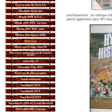
Le p’tit coin du Weta 4.4
Machines modernes
prochainement , en rubrique vi
Mende 2008 W.E.C.
article également dans MV retr
Mende 2011 WEC 1er jour
Mende 2011 WEC suite
Montée Auvergnate 2009
Motocross
Motocross Frangy Aout 09
Motocross International de Valence
02/09
Outremer 45
Outremer Cup 2015
Portraits de photographes
Salons nautiques
Sardaigne 2012
Sardaigne 2013
Snowboard 2013
Snowboard 2014 au Grand Bornand
SNOWBOARD d’époque