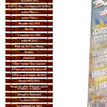
2D.Galice 2011
A.M.I.S. Wec , Classiques,CF, Rallyes
Action Photos
Action Vidéos
Beauduc mai 2012
Boards
Camargue oct 2011
DAKAR 2011
DAKAR 2011 Les Photos
Enduro
Funboard
Glisse Vintage dans la presse
GP mx1/mx2/fem Mantova 08
GP St Jean d’Angély 06/2010
Hivers 2012/2013
Images de glisse d’époque autour
d’Annecy et ailleurs
kitesurf et funboard
La Grave 2012
La Nautique oct 2012