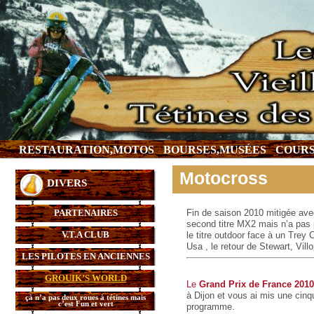
RESTAURATION,MOTOS
BOURSES,MUSÉES
COURS
Motocross
DIVERS
PARTENAIRES
Fin de saison 2010 mitigée ave
second titre MX2 mais n’a pas 
V.T.A CLUB
le titre outdoor face à un Tre
Usa , le retour de Stewart, Vil
LES PILOTES EN ANCIENNES
GROUIK’S WORLD
Le
Grand Prix de France 2010
à Dijon et vous ai mis une cin
çà n’a pas deux roues à tétines mais
c’est Fun et vert
programme.