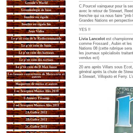
Grouik’s World
C.Pourcel vainqueur pour la se
Grouikologie de base
avec le retour de Stewart, Ree
frenchie qui va nous faire "jmb
Insolite ou rigolo
Grandes Nations en perspective
Insolite ou rigolo bis
YES !!
Jeux Vidéo
Livia Lancelot
est championne 
Le p’tit coin de la Radiocommande
comme Frossard , Aubin et les P
Le p’tit coin de Suzie
Nations 08 (cette rubrique sera
les journaux spécialisés traitant
Le p’tit coin des bateaux
vendus ect)
Le p’tit coin des tortues
20 ans après Villars sous Ecot,
Le p’tit coin du D Max Isuzu
général après la chute de Stewa
Les fausses couvertures de Motoverte et
à Stewart, Villopoto et Ferry. L’
autres
Maquettes de motos et autres
1 er Scorpion Master Alès 2010
1:Annecy Fécamp
2 nd Scorpion Masters Alès 2011
2A.Galice 2011
2B.Galice 2011
2C.Galice 2011