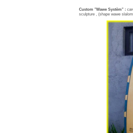
Custom "Wawe Systèm" :
carè
sculpture , (shape wawe slalom