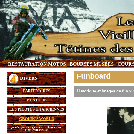
RESTAURATION,MOTOS
BOURSES,MUSÉES
COURS
Funboard
DIVERS
PARTENAIRES
Historique et images de fun vi
V.T.A CLUB
LES PILOTES EN ANCIENNES
GROUIK’S WORLD
çà n’a pas deux roues à tétines mais
c’est Fun et vert