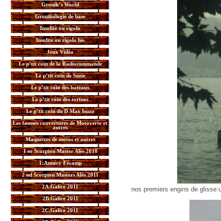
Grouik’s World
Grouikologie de base
Insolite ou rigolo
Insolite ou rigolo bis
Jeux Vidéo
Le p’tit coin de la Radiocommande
Le p’tit coin de Suzie
Le p’tit coin des bateaux
Le p’tit coin des tortues
Le p’tit coin du D Max Isuzu
Les fausses couvertures de Motoverte et
autres
Maquettes de motos et autres
1 er Scorpion Master Alès 2010
1:Annecy Fécamp
2 nd Scorpion Masters Alès 2011
2A.Galice 2011
nos premiers engins de glisse:u
2B.Galice 2011
2C.Galice 2011