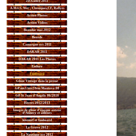
2D.Galice 2011
A.M.I.S. Wec , Classiques,CF, Rallyes
Action Photos
Action Vidéos
Beauduc mai 2012
Boards
Camargue oct 2011
DAKAR 2011
DAKAR 2011 Les Photos
Enduro
Funboard
Glisse Vintage dans la presse
GP mx1/mx2/fem Mantova 08
GP St Jean d’Angély 06/2010
Hivers 2012/2013
Images de glisse d’époque autour
d’Annecy et ailleurs
kitesurf et funboard
La Grave 2012
La Nautique oct 2012