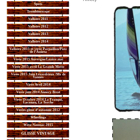
Spots
Trombinoscope
Valloire 2011
Valloire 2012
Valloire 2013
Valloire 2014
Valloire 2015 et virée Parpaillon/Piste
de l’Assieta
Virée 2015 Auvergne/Lozère mai
Virée 2015 avril La Grande Motte
Virée 2015 Juin Lézardrieux /Mx de
Vannes
Virée Avril 2014
Virée juin 2014 Annecy Brest
Virée Octobre 2014 La Franqui,
Lacanau, La Torche
Virées glisse d’automne 2012
Wheelings
Wéta Naussac 2015
GLISSE VINTAGE