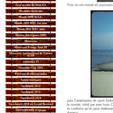
Puis on est monté en puissanc
Le p’tit coin du Weta 4.4
Machines modernes
Mende 2008 W.E.C.
Mende 2011 WEC 1er jour
Mende 2011 WEC suite
Montée Auvergnate 2009
Motocross
Motocross Frangy Aout 09
Motocross International de Valence
02/09
Outremer 45
Outremer Cup 2015
Portraits de photographes
Salons nautiques
Sardaigne 2012
Sardaigne 2013
Snowboard 2013
puis Catamarans de sport (hobi
Snowboard 2014 au Grand Bornand
le monde, initié par jean louis 
te confirme qu’on peut rédémarre
SNOWBOARD d’époque
Annecy