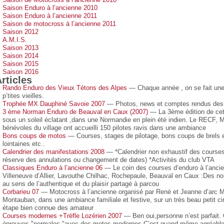
Saison Enduro à l’ancienne 2010
Saison Enduro à l’ancienne 2011
Saison de motocross à l’ancienne 2011
Saison 2012
A.M.I.S.
Saison 2013
Saison 2014
Saison 2015
Saison 2016
rticles
Rando Enduro des Vieux Tétons des Alpes
— Chaque année , on se fait une 
p’tites vieilles.
Trophée MX Dauphiné Savoie 2007
— Photos, news et comptes rendus des
3 ème Norman Enduro de Beauval en Caux (2007)
— La 3ème édition de cett
sous un soleil éclatant ,dans une Normandie en plein été indien. Le RECF, Ma
bénévoles du village ont accueilli 150 pilotes ravis dans une ambiance
Bons coups de motos
— Courses, stages de pilotage, bons coups de brels e
lointaines etc..
Calendrier des manifestations 2008
— *Calendrier non exhaustif des courses
réserve des annulations ou changement de dates) *Activités du club VTA
Classiques Enduro à l’ancienne 06
— Le coin des courses d’enduro à l’ancie
Villeneuve d’Allier, Lavouthe Chilhac, Rochepaule, Beauval en Caux :Des no
au sens de l’authentique et du plaisir partagé à parcou
Corbarieu 07
— Motocross à l’ancienne organisé par René et Jeanne d’arc Mior
Montauban, dans une ambiance familiale et festive, sur un très beau petit cir
étape bien connue des amateur
Courses modernes +Trèfle Lozérien 2007
— Ben oui,personne n’est parfait. 
épreuves "normales "avec des motos modernes C’est quand même agréable de