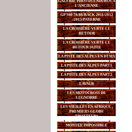
GALERIE PHOTOS ENDUROS À
L’ANCIENNE
GP 500 78/86/BACK 2011/2012
/2013/PAYERNE
LA CROISIÈRE VERTE LE
RETOUR
LA CROISIÈRE VERTE LE
RETOUR SUITE
LA PISTE DES ALPES EN DTMX
LA PISTE DES ALPES PART1
LA PISTE DES ALPES PART2
LAVAUR
LES MOTOCROSS DE
LUGNORRE
LES VIEILLES EN AFRIQUE ,
PREMIERS GLOBE
TROTTEURS
MONTÉE IMPOSSIBLE