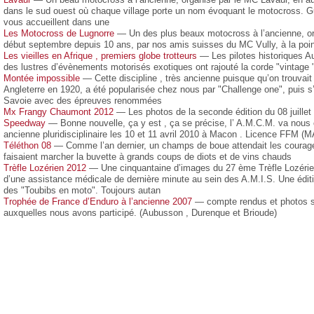
dans le sud ouest où chaque village porte un nom évoquant le motocross. Gu
vous accueillent dans une
Les Motocross de Lugnorre
— Un des plus beaux motocross à l’ancienne, org
début septembre depuis 10 ans, par nos amis suisses du MC Vully, à la poin
Les vieilles en Afrique , premiers globe trotteurs
— Les pilotes historiques Au
des lustres d’évènements motorisés exotiques ont rajouté la corde "vintage "
Montée impossible
— Cette discipline , très ancienne puisque qu’on trouvait
Angleterre en 1920, a été popularisée chez nous par "Challenge one", puis 
Savoie avec des épreuves renommées
Mx Frangy Chaumont 2012
— Les photos de la seconde édition du 08 juillet
Speedway
— Bonne nouvelle, ça y est , ça se précise, l’ A.M.C.M. va nou
ancienne pluridisciplinaire les 10 et 11 avril 2010 à Macon . Licence FFM (M
Téléthon 08
— Comme l’an dernier, un champs de boue attendait les courage
faisaient marcher la buvette à grands coups de diots et de vins chauds
Trèfle Lozérien 2012
— Une cinquantaine d’images du 27 ème Trèfle Lozérien,
d’une assistance médicale de dernière minute au sein des A.M.I.S. Une éditi
des "Toubibs en moto". Toujours autan
Trophée de France d’Enduro à l’ancienne 2007
— compte rendus et photos s
auxquelles nous avons participé. (Aubusson , Durenque et Brioude)