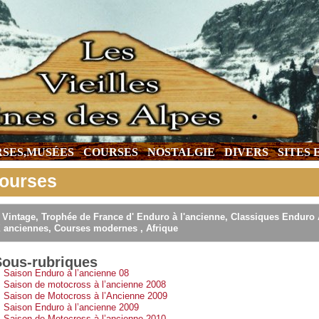
SES,MUSÉES
COURSES
NOSTALGIE
DIVERS
SITES
ourses
 Vintage, Trophée de France d' Enduro à l'ancienne, Classiques Enduro
 anciennes, Courses modernes , Afrique
Sous-rubriques
Saison Enduro à l’ancienne 08
Saison de motocross à l’ancienne 2008
Saison de Motocross à l’Ancienne 2009
Saison Enduro à l’ancienne 2009
Saison de Motocross à l’ancienne 2010