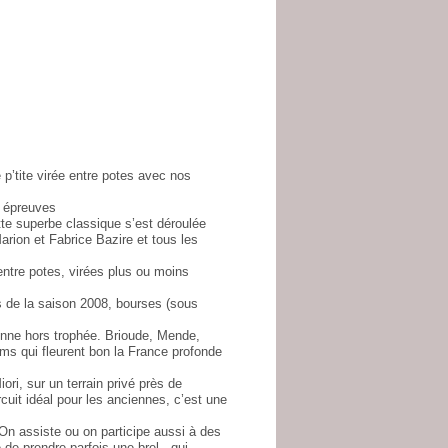
p’tite virée entre potes avec nos
 épreuves
e superbe classique s’est déroulée
rion et Fabrice Bazire et tous les
ntre potes, virées plus ou moins
 de la saison 2008, bourses (sous
nne hors trophée. Brioude, Mende,
ms qui fleurent bon la France profonde
i, sur un terrain privé près de
cuit idéal pour les anciennes, c’est une
On assiste ou on participe aussi à des
 prendre parfois une brel , qui