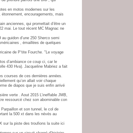
lotes en motos modernes sur les
e, étonnement, encouragements, mais
in anciennes, qui promettait d’être un
 22 mai. Le tout récent MC Magnac ne
9 au guidon d’une 250 Sherco semi
américaines , émaillées de quelques
icaine de P’tite Fourche. "Le voyage
s d’ambiance ce coup ci, car le
lle 430 Hva). Jacqueline Mabriez a fait
les courses de ces dernières années.
lement qu’on allait voir chaque
rme de diapos que je suis enfin arrivé
ière verte . Aout 2015 L’ineffable JMB,
’être ressourcé chez son abominable con
arpaillon et son tunnel, le col de
ortant la 500 xt dans les névés au
ur la piste des troufions la suite ici
omne sur un circuit chargé d’histoire,