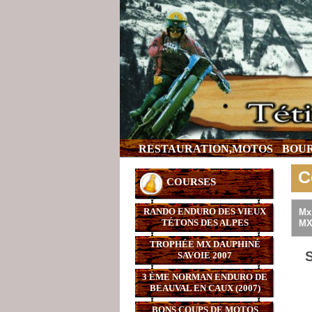
RESTAURATION,MOTOS
BOUR
C
COURSES
RANDO ENDURO DES VIEUX
Mx
TÉTONS DES ALPES
MX
TROPHÉE MX DAUPHINÉ
SAVOIE 2007
3 ÈME NORMAN ENDURO DE
BEAUVAL EN CAUX (2007)
BONS COUPS DE MOTOS