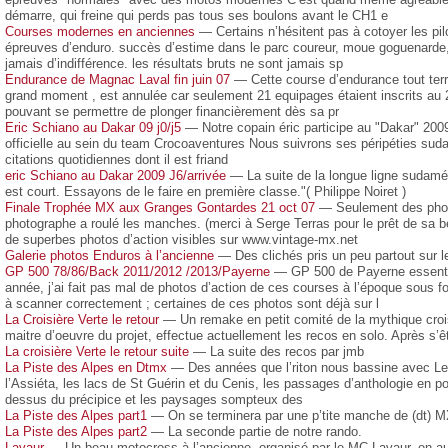
démarre, qui freine qui perds pas tous ses boulons avant le CH1 e
Courses modernes en anciennes
— Certains n’hésitent pas à cotoyer les pi
épreuves d’enduro. succès d’estime dans le parc coureur, moue goguenard
jamais d’indifférence. les résultats bruts ne sont jamais sp
Endurance de Magnac Laval fin juin 07
— Cette course d’endurance tout terra
grand moment , est annulée car seulement 21 equipages étaient inscrits au
pouvant se permettre de plonger financièrement dès sa pr
Eric Schiano au Dakar 09 j0/j5
— Notre copain éric participe au "Dakar" 200
officielle au sein du team Crocoaventures Nous suivrons ses péripéties sud
citations quotidiennes dont il est friand
eric Schiano au Dakar 2009 J6/arrivée
— La suite de la longue ligne sudamér
est court. Essayons de le faire en première classe."( Philippe Noiret )
Finale Trophée MX aux Granges Gontardes 21 oct 07
— Seulement des photo
photographe a roulé les manches. (merci à Serge Terras pour le prêt de sa be
de superbes photos d’action visibles sur www.vintage-mx.net
Galerie photos Enduros à l’ancienne
— Des clichés pris un peu partout sur 
GP 500 78/86/Back 2011/2012 /2013/Payerne
— GP 500 de Payerne essentiel
année, j’ai fait pas mal de photos d’action de ces courses à l’époque sous fo
à scanner correctement ; certaines de ces photos sont déjà sur l
La Croisière Verte le retour
— Un remake en petit comité de la mythique crois
maitre d’oeuvre du projet, effectue actuellement les recos en solo. Après s
La croisière Verte le retour suite
— La suite des recos par jmb
La Piste des Alpes en Dtmx
— Des années que l’riton nous bassine avec Le P
l’Assiéta, les lacs de St Guérin et du Cenis, les passages d’anthologie en p
dessus du précipice et les paysages sompteux des
La Piste des Alpes part1
— On se terminera par une p’tite manche de (dt) MX s
La Piste des Alpes part2
— La seconde partie de notre rando.
Lavaur
— Un beau motocross à l’ancienne, organisé par le MC Lavaur, en aut