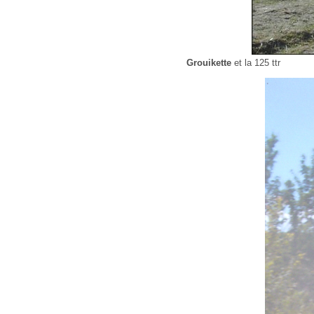
Grouikette
et la 125 ttr