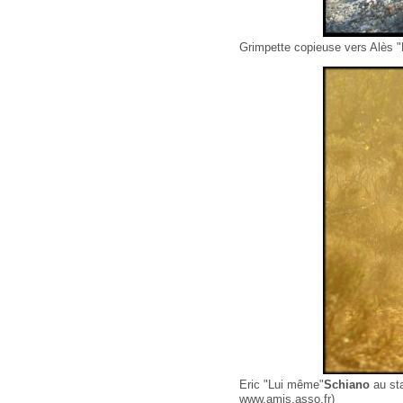
Grimpette copieuse vers Alès "La
Eric "Lui même"
Schiano
au sta
www.amis.asso.fr)