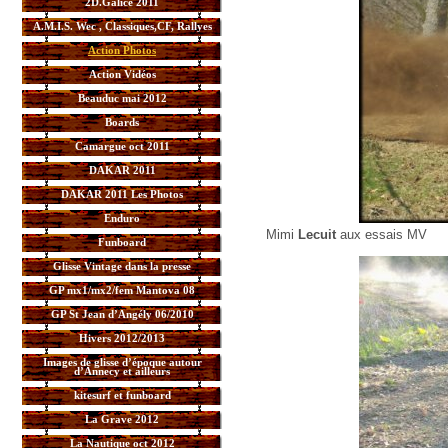
2D.Galice 2011
A.M.I.S. Wec , Classiques,CF, Rallyes
Action Photos
Action Vidéos
Beauduc mai 2012
Boards
Camargue oct 2011
DAKAR 2011
DAKAR 2011 Les Photos
Enduro
Mimi
Lecuit
aux essais MV
Funboard
Glisse Vintage dans la presse
GP mx1/mx2/fem Mantova 08
GP St Jean d’Angély 06/2010
Hivers 2012/2013
Images de glisse d’époque autour
d’Annecy et ailleurs
kitesurf et funboard
La Grave 2012
La Nautique oct 2012