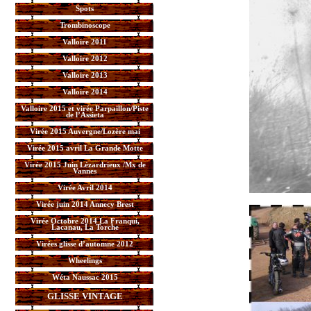
Spots
Trombinoscope
Valloire 2011
Valloire 2012
Valloire 2013
Valloire 2014
Valloire 2015 et virée Parpaillon/Piste
de l’Assieta
Virée 2015 Auvergne/Lozère mai
Virée 2015 avril La Grande Motte
Virée 2015 Juin Lézardrieux /Mx de
Vannes
Virée Avril 2014
Virée juin 2014 Annecy Brest
Virée Octobre 2014 La Franqui,
Lacanau, La Torche
Virées glisse d’automne 2012
Wheelings
Wéta Naussac 2015
GLISSE VINTAGE