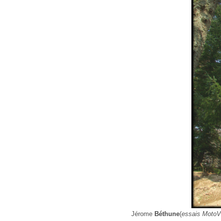
Jérome
Béthune
(
essais MotoV