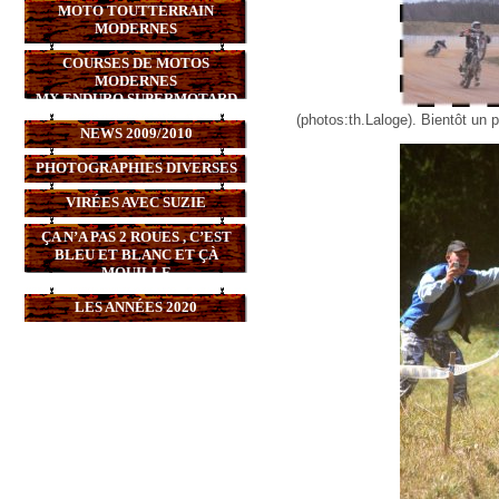
MOTO TOUTTERRAIN
MODERNES
COURSES DE MOTOS
MODERNES
MX,ENDURO,SUPERMOTARD
(photos:th.Laloge). Bientôt un 
NEWS 2009/2010
PHOTOGRAPHIES DIVERSES
VIRÉES AVEC SUZIE
ÇA N’A PAS 2 ROUES , C’EST
BLEU ET BLANC ET ÇÀ
MOUILLE
LES ANNÉES 2020