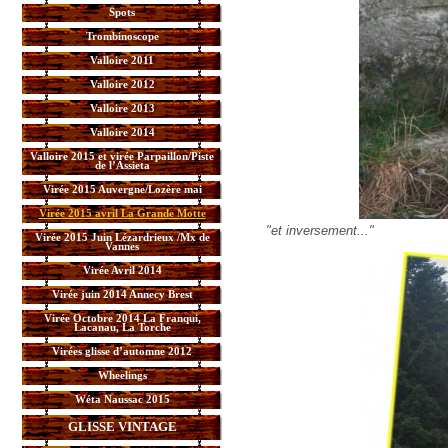
Spots
Trombinoscope
Valloire 2011
Valloire 2012
Valloire 2013
Valloire 2014
Valloire 2015 et virée Parpaillon/Piste
de l’Assieta
Virée 2015 Auvergne/Lozère mai
Virée 2015 avril La Grande Motte
"et inversement..."
Virée 2015 Juin Lézardrieux /Mx de
Vannes
Virée Avril 2014
Virée juin 2014 Annecy Brest
Virée Octobre 2014 La Franqui,
Lacanau, La Torche
Virées glisse d’automne 2012
Wheelings
Wéta Naussac 2015
GLISSE VINTAGE