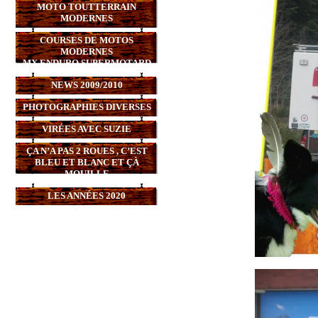
MOTO TOUTTERRAIN
MODERNES
COURSES DE MOTOS
MODERNES
MX,ENDURO,SUPERMOTARD
NEWS 2009/2010
PHOTOGRAPHIES DIVERSES
VIRÉES AVEC SUZIE
ÇA N’A PAS 2 ROUES , C’EST
BLEU ET BLANC ET ÇÀ
MOUILLE
LES ANNÉES 2020