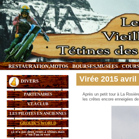
RESTAURATION,MOTOS
BOURSES,MUSÉES
COURS
Virée 2015 avri
DIVERS
PARTENAIRES
Après un petit tour à La Rosièr
les crêtes encore enneigées de
V.T.A CLUB
LES PILOTES EN ANCIENNES
GROUIK’S WORLD
çà n’a pas deux roues à tétines mais
c’est Fun et vert