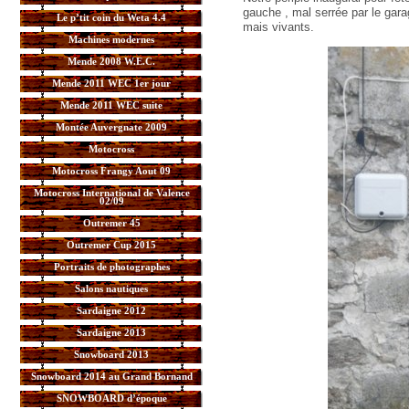
gauche , mal serrée par le gar
Le p’tit coin du Weta 4.4
mais vivants.
Machines modernes
Mende 2008 W.E.C.
Mende 2011 WEC 1er jour
Mende 2011 WEC suite
Montée Auvergnate 2009
Motocross
Motocross Frangy Aout 09
Motocross International de Valence
02/09
Outremer 45
Outremer Cup 2015
Portraits de photographes
Salons nautiques
Sardaigne 2012
Sardaigne 2013
Snowboard 2013
Snowboard 2014 au Grand Bornand
SNOWBOARD d’époque