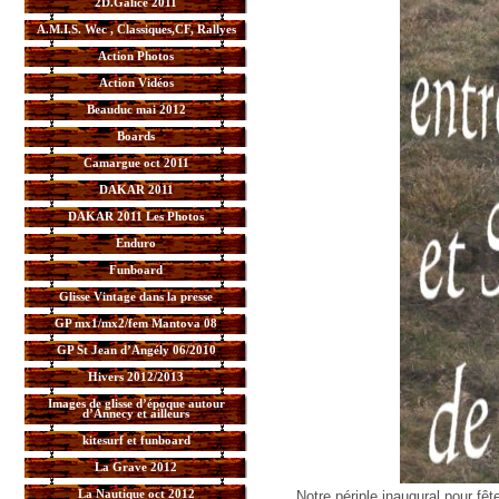
2D.Galice 2011
A.M.I.S. Wec , Classiques,CF, Rallyes
Action Photos
Action Vidéos
Beauduc mai 2012
Boards
Camargue oct 2011
DAKAR 2011
DAKAR 2011 Les Photos
Enduro
Funboard
Glisse Vintage dans la presse
GP mx1/mx2/fem Mantova 08
GP St Jean d’Angély 06/2010
Hivers 2012/2013
Images de glisse d’époque autour
d’Annecy et ailleurs
kitesurf et funboard
La Grave 2012
La Nautique oct 2012
Notre périple inaugural pour fêt