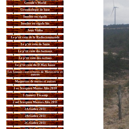
Grouik’s World
Grouikologie de base
Insolite ou rigolo
Insolite ou rigolo bis
Jeux Vidéo
Le p’tit coin de la Radiocommande
Le p’tit coin de Suzie
Le p’tit coin des bateaux
Le p’tit coin des tortues
Le p’tit coin du D Max Isuzu
Les fausses couvertures de Motoverte et
autres
Maquettes de motos et autres
1 er Scorpion Master Alès 2010
1:Annecy Fécamp
2 nd Scorpion Masters Alès 2011
2A.Galice 2011
2B.Galice 2011
2C.Galice 2011