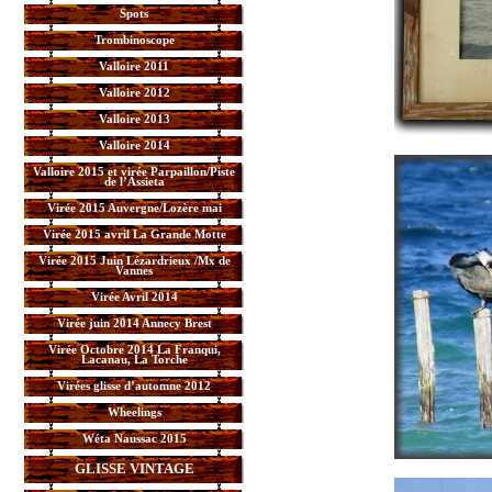
Spots
Trombinoscope
Valloire 2011
Valloire 2012
Valloire 2013
Valloire 2014
Valloire 2015 et virée Parpaillon/Piste
de l’Assieta
Virée 2015 Auvergne/Lozère mai
Virée 2015 avril La Grande Motte
Virée 2015 Juin Lézardrieux /Mx de
Vannes
Virée Avril 2014
Virée juin 2014 Annecy Brest
Virée Octobre 2014 La Franqui,
Lacanau, La Torche
Virées glisse d’automne 2012
Wheelings
Wéta Naussac 2015
GLISSE VINTAGE