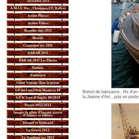
2D.Galice 2011
A.M.I.S. Wec , Classiques,CF, Rallyes
Action Photos
Action Vidéos
Beauduc mai 2012
Boards
Camargue oct 2011
DAKAR 2011
DAKAR 2011 Les Photos
Enduro
Funboard
Glisse Vintage dans la presse
GP mx1/mx2/fem Mantova 08
Breton de naissance , fils d’un
la Jeanne d’Arc , puis en poste 
GP St Jean d’Angély 06/2010
Hivers 2012/2013
Images de glisse d’époque autour
d’Annecy et ailleurs
kitesurf et funboard
La Grave 2012
La Nautique oct 2012