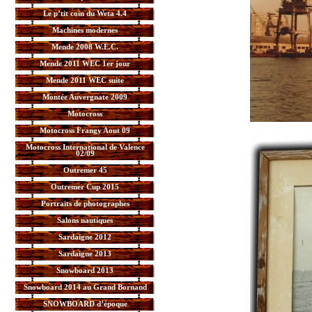
Le p’tit coin du Weta 4.4
Machines modernes
Mende 2008 W.E.C.
Mende 2011 WEC 1er jour
Mende 2011 WEC suite
Montée Auvergnate 2009
Motocross
Motocross Frangy Aout 09
Motocross International de Valence
02/09
Outremer 45
Outremer Cup 2015
Portraits de photographes
Salons nautiques
Sardaigne 2012
Sardaigne 2013
Snowboard 2013
Snowboard 2014 au Grand Bornand
SNOWBOARD d’époque