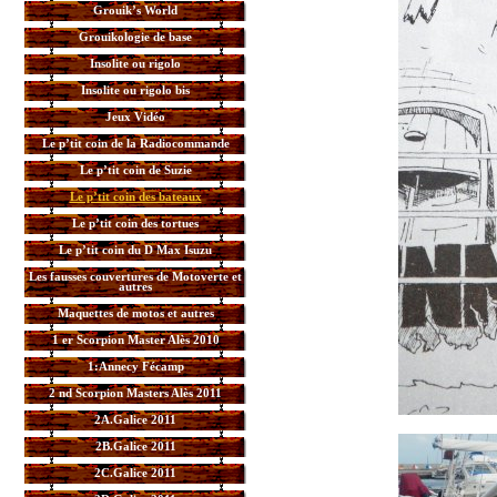
Grouik’s World
Grouikologie de base
Insolite ou rigolo
Insolite ou rigolo bis
Jeux Vidéo
Le p’tit coin de la Radiocommande
Le p’tit coin de Suzie
Le p’tit coin des bateaux
Le p’tit coin des tortues
Le p’tit coin du D Max Isuzu
Les fausses couvertures de Motoverte et
autres
Maquettes de motos et autres
1 er Scorpion Master Alès 2010
1:Annecy Fécamp
2 nd Scorpion Masters Alès 2011
2A.Galice 2011
2B.Galice 2011
2C.Galice 2011