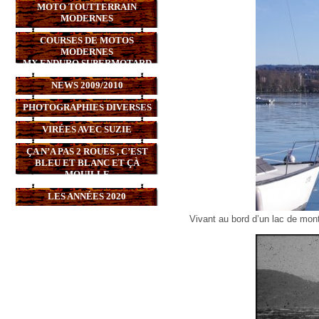
MOTO TOUTTERRAIN
MODERNES
COURSES DE MOTOS
MODERNES
MX,ENDURO,SUPERMOTARD
NEWS 2009/2010
PHOTOGRAPHIES DIVERSES
VIRÉES AVEC SUZIE
ÇA N’A PAS 2 ROUES , C’EST
BLEU ET BLANC ET ÇÀ
MOUILLE
LES ANNÉES 2020
Vivant au bord d’un lac de mon