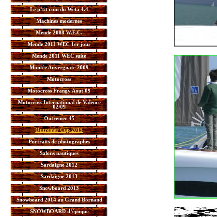
Le p’tit coin du Weta 4.4
Machines modernes
Mende 2008 W.E.C.
Mende 2011 WEC 1er jour
Mende 2011 WEC suite
Montée Auvergnate 2009
Motocross
Motocross Frangy Aout 09
Motocross International de Valence
02/09
Outremer 45
Outremer Cup 2015
Portraits de photographes
Salons nautiques
Sardaigne 2012
Sardaigne 2013
Snowboard 2013
Snowboard 2014 au Grand Bornand
SNOWBOARD d’époque