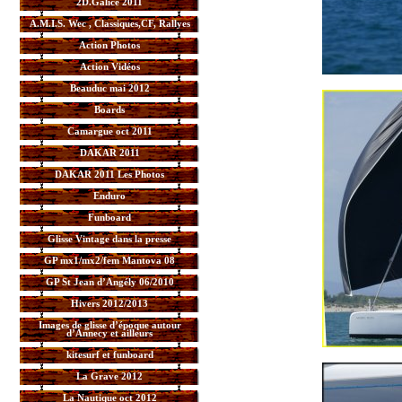
2D.Galice 2011
A.M.I.S. Wec , Classiques,CF, Rallyes
Action Photos
Action Vidéos
Beauduc mai 2012
Boards
Camargue oct 2011
DAKAR 2011
DAKAR 2011 Les Photos
Enduro
Funboard
Glisse Vintage dans la presse
GP mx1/mx2/fem Mantova 08
GP St Jean d’Angély 06/2010
Hivers 2012/2013
Images de glisse d’époque autour
d’Annecy et ailleurs
kitesurf et funboard
La Grave 2012
La Nautique oct 2012