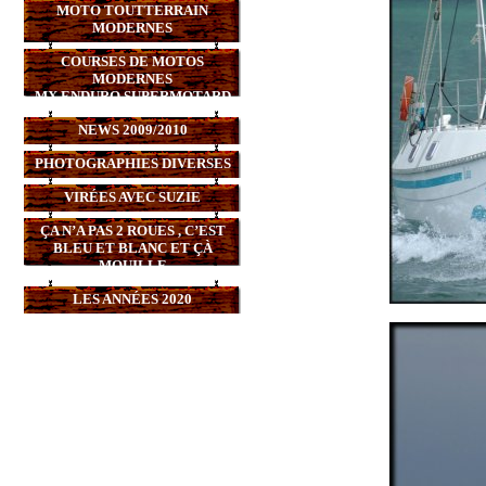
MOTO TOUTTERRAIN
MODERNES
COURSES DE MOTOS
MODERNES
MX,ENDURO,SUPERMOTARD
NEWS 2009/2010
PHOTOGRAPHIES DIVERSES
VIRÉES AVEC SUZIE
ÇA N’A PAS 2 ROUES , C’EST
BLEU ET BLANC ET ÇÀ
MOUILLE
LES ANNÉES 2020