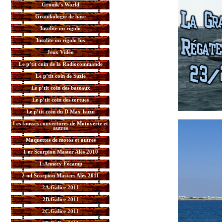
Grouik’s World
Grouikologie de base
Insolite ou rigolo
Insolite ou rigolo bis
Jeux Vidéo
Le p’tit coin de la Radiocommande
Le p’tit coin de Suzie
Le p’tit coin des bateaux
Le p’tit coin des tortues
Le p’tit coin du D Max Isuzu
Les fausses couvertures de Motoverte et
autres
Maquettes de motos et autres
1 er Scorpion Master Alès 2010
1:Annecy Fécamp
2 nd Scorpion Masters Alès 2011
2A.Galice 2011
2B.Galice 2011
2C.Galice 2011