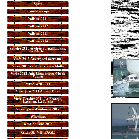
Spots
Trombinoscope
Valloire 2011
Valloire 2012
Valloire 2013
Valloire 2014
Valloire 2015 et virée Parpaillon/Piste
de l’Assieta
Virée 2015 Auvergne/Lozère mai
Virée 2015 avril La Grande Motte
Virée 2015 Juin Lézardrieux /Mx de
Vannes
Virée Avril 2014
Virée juin 2014 Annecy Brest
Virée Octobre 2014 La Franqui,
Lacanau, La Torche
Virées glisse d’automne 2012
Wheelings
Wéta Naussac 2015
GLISSE VINTAGE