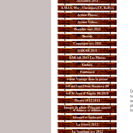
2D.Galice 2011
A.M.I.S. Wec , Classiques,CF, Rallyes
Action Photos
Action Vidéos
Beauduc mai 2012
Boards
Camargue oct 2011
DAKAR 2011
DAKAR 2011 Les Photos
Enduro
Funboard
Glisse Vintage dans la presse
GP mx1/mx2/fem Mantova 08
D
GP St Jean d’Angély 06/2010
s
Hivers 2012/2013
a
p
Images de glisse d’époque autour
l
d’Annecy et ailleurs
kitesurf et funboard
La Grave 2012
La Nautique oct 2012