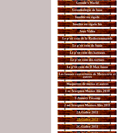
Grouik’s World
Grouikologie de base
Insolite ou rigolo
Insolite ou rigolo bis
Jeux Vidéo
Le p’tit coin de la Radiocommande
Le p’tit coin de Suzie
Le p’tit coin des bateaux
Le p’tit coin des tortues
Le p’tit coin du D Max Isuzu
Les fausses couvertures de Motoverte et
autres
Maquettes de motos et autres
1 er Scorpion Master Alès 2010
1:Annecy Fécamp
2 nd Scorpion Masters Alès 2011
2A.Galice 2011
2B.Galice 2011
2C.Galice 2011