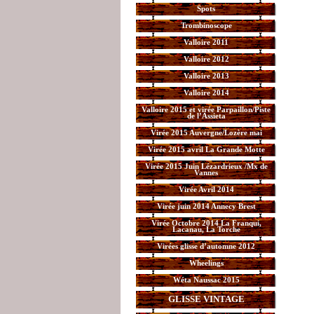
Spots
Trombinoscope
Valloire 2011
Valloire 2012
Valloire 2013
Valloire 2014
Valloire 2015 et virée Parpaillon/Piste
de l’Assieta
Virée 2015 Auvergne/Lozère mai
Virée 2015 avril La Grande Motte
Virée 2015 Juin Lézardrieux /Mx de
Vannes
Virée Avril 2014
Virée juin 2014 Annecy Brest
Virée Octobre 2014 La Franqui,
Lacanau, La Torche
Virées glisse d’automne 2012
Wheelings
Wéta Naussac 2015
GLISSE VINTAGE