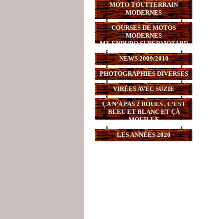
MOTO TOUTTERRAIN
MODERNES
COURSES DE MOTOS
MODERNES
MX,ENDURO,SUPERMOTARD
NEWS 2009/2010
PHOTOGRAPHIES DIVERSES
VIRÉES AVEC SUZIE
ÇA N’A PAS 2 ROUES , C’EST
BLEU ET BLANC ET ÇÀ
MOUILLE
LES ANNÉES 2020