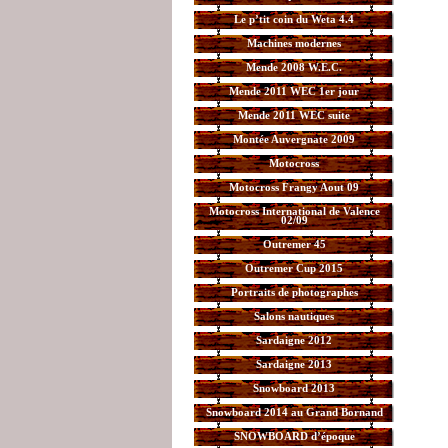
Le p’tit coin du Weta 4.4
Machines modernes
Mende 2008 W.E.C.
Mende 2011 WEC 1er jour
Mende 2011 WEC suite
Montée Auvergnate 2009
Motocross
Motocross Frangy Aout 09
Motocross International de Valence
02/09
Outremer 45
Outremer Cup 2015
Portraits de photographes
Salons nautiques
Sardaigne 2012
Sardaigne 2013
Snowboard 2013
Snowboard 2014 au Grand Bornand
SNOWBOARD d’époque