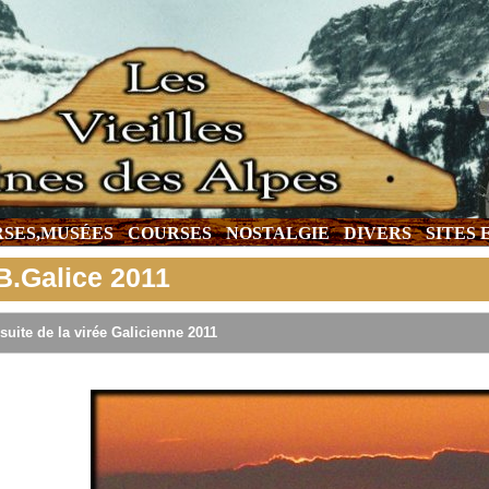
SES,MUSÉES
COURSES
NOSTALGIE
DIVERS
SITES
B.Galice 2011
suite de la virée Galicienne 2011