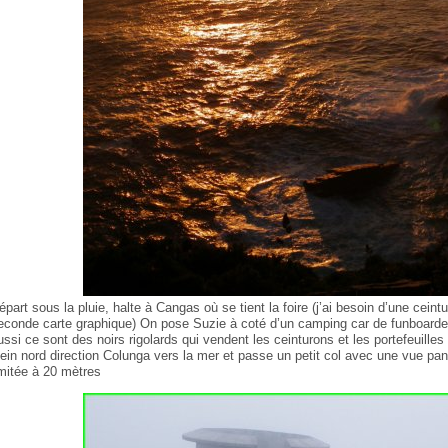
épart sous la pluie, halte à Cangas où se tient la foire (j’ai besoin d’une ceint
econde carte graphique) On pose Suzie à coté d’un camping car de funboard
ussi ce sont des noirs rigolards qui vendent les ceinturons et les portefeuilles 
lein nord direction Colunga vers la mer et passe un petit col avec une vue pan
imitée à 20 mètres