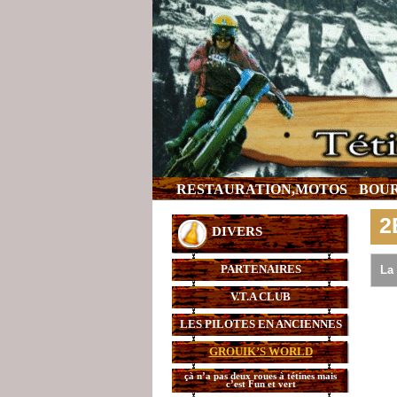
RESTAURATION,MOTOS
BOUR
2
DIVERS
PARTENAIRES
La 
V.T.A CLUB
LES PILOTES EN ANCIENNES
GROUIK’S WORLD
çà n’a pas deux roues à tétines mais
c’est Fun et vert