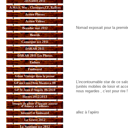
2D.Galice 2011
A.M.I.S. Wec , Classiques,CF, Rallyes
Action Photos
Action Vidéos
Nomad exposait pour la premièr
Beauduc mai 2012
Boards
Camargue oct 2011
DAKAR 2011
DAKAR 2011 Les Photos
Enduro
Funboard
Glisse Vintage dans la presse
L’incontournable star de ce sa
GP mx1/mx2/fem Mantova 08
(unités mobiles de loisir et ac
GP St Jean d’Angély 06/2010
nous regardes , c’est pour rire !
Hivers 2012/2013
Images de glisse d’époque autour
d’Annecy et ailleurs
allez à l’apéro
kitesurf et funboard
La Grave 2012
La Nautique oct 2012