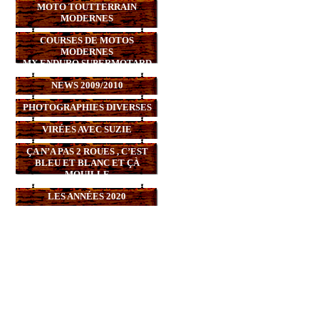
MOTO TOUTTERRAIN
MODERNES
COURSES DE MOTOS
MODERNES
MX,ENDURO,SUPERMOTARD
NEWS 2009/2010
PHOTOGRAPHIES DIVERSES
VIRÉES AVEC SUZIE
ÇA N’A PAS 2 ROUES , C’EST
BLEU ET BLANC ET ÇÀ
MOUILLE
LES ANNÉES 2020