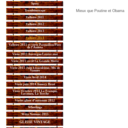
Spots
Trombinoscope
Mieux que Poutine et Obama
Valloire 2011
Valloire 2012
Valloire 2013
Valloire 2014
Valloire 2015 et virée Parpaillon/Piste
de l’Assieta
Virée 2015 Auvergne/Lozère mai
Virée 2015 avril La Grande Motte
Virée 2015 Juin Lézardrieux /Mx de
Vannes
Virée Avril 2014
Virée juin 2014 Annecy Brest
Virée Octobre 2014 La Franqui,
Lacanau, La Torche
Virées glisse d’automne 2012
Wheelings
Wéta Naussac 2015
GLISSE VINTAGE