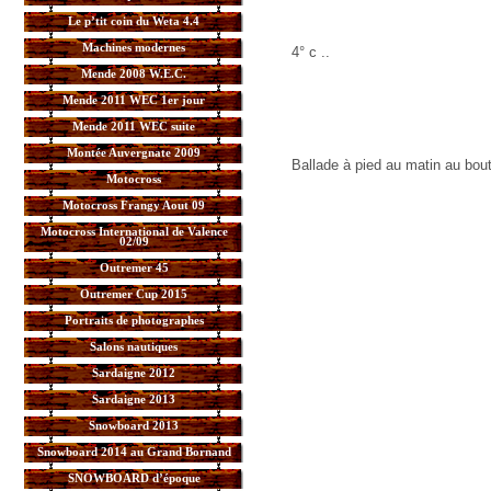
Le p’tit coin du Weta 4.4
Machines modernes
4° c ..
Mende 2008 W.E.C.
Mende 2011 WEC 1er jour
Mende 2011 WEC suite
Montée Auvergnate 2009
Ballade à pied au matin au bou
Motocross
Motocross Frangy Aout 09
Motocross International de Valence
02/09
Outremer 45
Outremer Cup 2015
Portraits de photographes
Salons nautiques
Sardaigne 2012
Sardaigne 2013
Snowboard 2013
Snowboard 2014 au Grand Bornand
SNOWBOARD d’époque