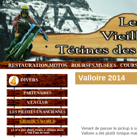
RESTAURATION,MOTOS
BOURSES,MUSÉES
COURS
Valloire 2014
DIVERS
PARTENAIRES
V.T.A CLUB
LES PILOTES EN ANCIENNES
GROUIK’S WORLD
Venant de passer le pickup à so
çà n’a pas deux roues à tétines mais
c’est Fun et vert
Valloire a été plutôt tonique ma