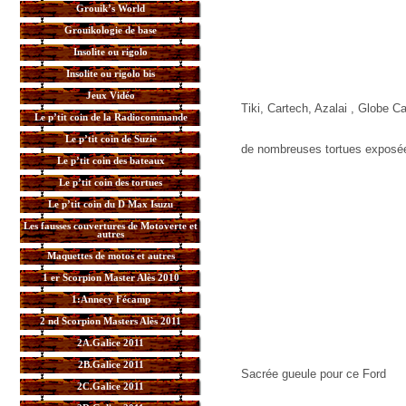
Grouik’s World
Grouikologie de base
Insolite ou rigolo
Insolite ou rigolo bis
Jeux Vidéo
Tiki, Cartech, Azalai , Globe 
Le p’tit coin de la Radiocommande
Le p’tit coin de Suzie
de nombreuses tortues exposée
Le p’tit coin des bateaux
Le p’tit coin des tortues
Le p’tit coin du D Max Isuzu
Les fausses couvertures de Motoverte et
autres
Maquettes de motos et autres
1 er Scorpion Master Alès 2010
1:Annecy Fécamp
2 nd Scorpion Masters Alès 2011
2A.Galice 2011
2B.Galice 2011
Sacrée gueule pour ce Ford
2C.Galice 2011