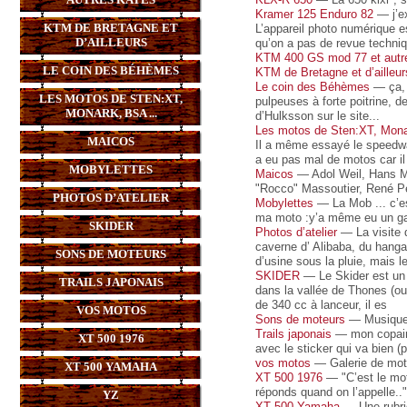
Kramer 125 Enduro 82
— j’ex
KTM DE BRETAGNE ET
L’appareil photo numérique e
D’AILLEURS
qu’on a pas de revue techni
KTM 400 GS mod 77 et autr
LE COIN DES BÉHÈMES
KTM de Bretagne et d’ailleur
Le coin des Béhèmes
— ça, c
LES MOTOS DE STEN:XT,
pulpeuses à forte poitrine, d
MONARK, BSA ...
d’Hulksson sur le site...
Les motos de Sten:XT, Mona
MAICOS
Il a même essayé le speedway
a eu pas mal de motos car il
MOBYLETTES
Maicos
— Adol Weil, Hans M
"Rocco" Massoutier, René Pe
PHOTOS D’ATELIER
Mobylettes
— La Mob ... c’es
ma moto :y’a même eu un gars
SKIDER
Photos d’atelier
— La visite d
caverne d’ Alibaba, du hanga
SONS DE MOTEURS
d’usine sous la pluie, mais l
SKIDER
— Le Skider est un p
TRAILS JAPONAIS
dans la vallée de Thones (ou
de 340 cc à lanceur, il es
VOS MOTOS
Sons de moteurs
— Musique
Trails japonais
— mon copain 
XT 500 1976
avec le sticker qui va bien (
vos motos
— Galerie de mot
XT 500 YAMAHA
XT 500 1976
— "C’est le mot
réponds quand on l’appelle..
YZ
XT 500 Yamaha
— Une rubri