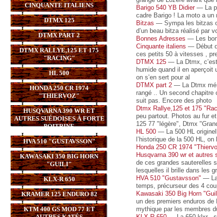
CINQUANTE ITALIENS
Barigo 540 YB Didier
— La pl
cadre Barigo ! La moto a un 
DTMX 125
Bitzas
— Sympa les bitzas ou 
d’un beau bitza réalisé par v
DTMX PART 2
Bonnes Adresses
— Les bons
Cinquante italiens
— Début de
DTMX RALLYE,125 ET 175
ces petits 50 à vitesses , pr
"RACING"
DTMX 125
— La Dtmx, c’est c
humide quand il en aperçoit 
HL 500
on s’en sert pour al
DTMX part 2
— La Dtmx mérit
HONDA 250 CR 1974
rangé .. Un second chapitre 
"THIERVOZ"
suit pas. Encore des photo
Dtmx Rallye,125 et 175 "Rac
HUSQVARNA 390 WR ET
peu partout. Photos au fur 
AUTRES SUÉDOISES À FORTE
125 77 "légère", Dtmx "Grand
POITRINE
HL 500
— La 500 HL originell
l’historique de la 500 HL, on
HVA 510 "GUSTAVSSON"
Honda 250 CR 1974 "Thierv
Husqvarna 390 wr et autres s
KAWASAKI 350 BIG HORN
de ces grandes sauterelles s
"GUILI"
lesquelles il brille dans les
HVA 510 "Gustavsson"
— La 
KLX-R 650
temps, précurseur des 4 cou
Kawasaki 350 Big Horn "Guil
KRAMER 125 ENDURO 82
un des premiers enduros de F
KTM 400 GS MOD 77 ET
mythique par les membres d
AUTRES KATÉS
KLX-R 650
— La 650 klxr , so