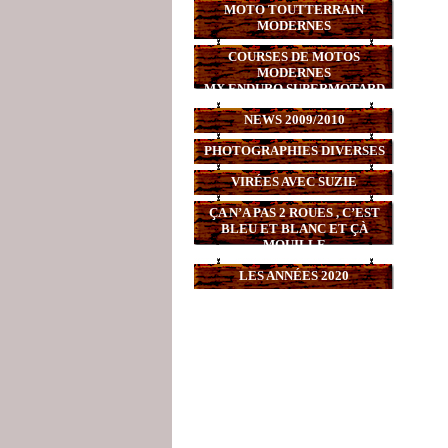
MOTO TOUTTERRAIN
MODERNES
COURSES DE MOTOS
MODERNES
MX,ENDURO,SUPERMOTARD
NEWS 2009/2010
PHOTOGRAPHIES DIVERSES
VIRÉES AVEC SUZIE
ÇA N’A PAS 2 ROUES , C’EST
BLEU ET BLANC ET ÇÀ
MOUILLE
LES ANNÉES 2020