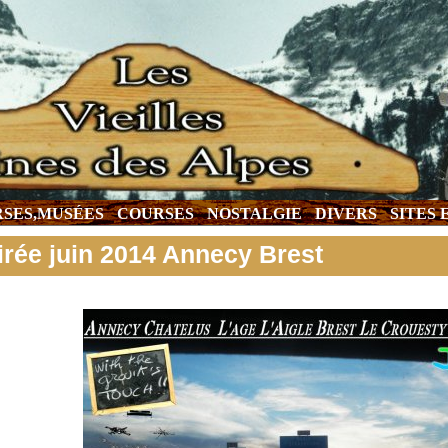
SES,MUSÉES
COURSES
NOSTALGIE
DIVERS
SITES
irée juin 2014 Annecy Brest