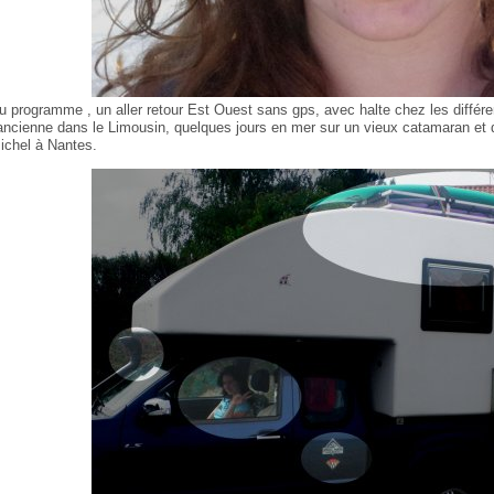
u programme , un aller retour Est Ouest sans gps, avec halte chez les différ
’ancienne dans le Limousin, quelques jours en mer sur un vieux catamaran et 
ichel à Nantes.