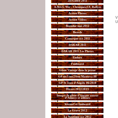
2D.Galice 2011
A.M.I.S. Wec , Classiques,CF, Rallyes
Action Photos
V
Action Vidéos
U
Beauduc mai 2012
Boards
Camargue oct 2011
DAKAR 2011
DAKAR 2011 Les Photos
Enduro
Funboard
Glisse Vintage dans la presse
GP mx1/mx2/fem Mantova 08
GP St Jean d’Angély 06/2010
Hivers 2012/2013
Images de glisse d’époque autour
d’Annecy et ailleurs
kitesurf et funboard
La Grave 2012
La Nautique oct 2012