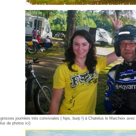
 grosses journées très conviviales ( hips, burp !) à Chatelus le Marcheix av
plus de photos ici)