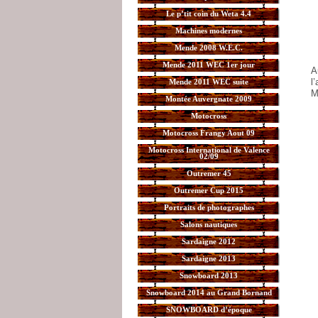
Le p’tit coin du Weta 4.4
Machines modernes
Mende 2008 W.E.C.
Mende 2011 WEC 1er jour
A
l
Mende 2011 WEC suite
M
Montée Auvergnate 2009
Motocross
Motocross Frangy Aout 09
Motocross International de Valence
02/09
Outremer 45
Outremer Cup 2015
Portraits de photographes
Salons nautiques
Sardaigne 2012
Sardaigne 2013
Snowboard 2013
Snowboard 2014 au Grand Bornand
SNOWBOARD d’époque