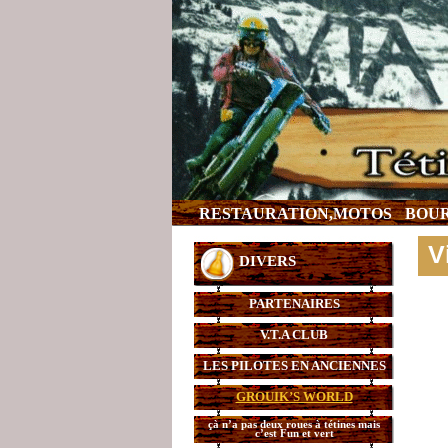
RESTAURATION,MOTOS
BOUR
V
DIVERS
PARTENAIRES
V.T.A CLUB
LES PILOTES EN ANCIENNES
GROUIK’S WORLD
çà n’a pas deux roues à tétines mais
c’est Fun et vert