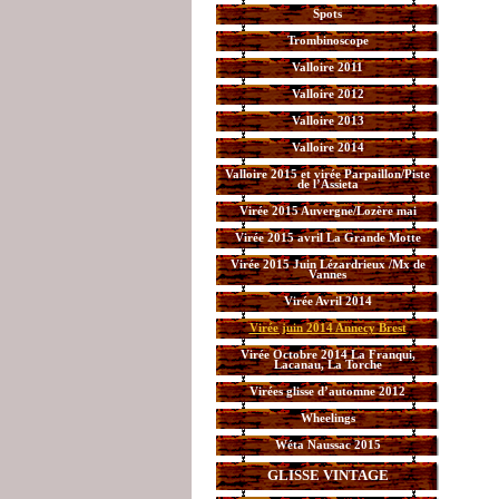
Spots
Trombinoscope
Valloire 2011
Valloire 2012
Valloire 2013
Valloire 2014
Valloire 2015 et virée Parpaillon/Piste
de l’Assieta
Virée 2015 Auvergne/Lozère mai
Virée 2015 avril La Grande Motte
Virée 2015 Juin Lézardrieux /Mx de
Vannes
Virée Avril 2014
Virée juin 2014 Annecy Brest
Virée Octobre 2014 La Franqui,
Lacanau, La Torche
Virées glisse d’automne 2012
Wheelings
Wéta Naussac 2015
GLISSE VINTAGE