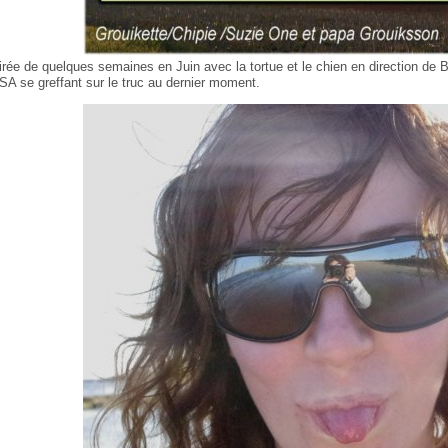
irée de quelques semaines en Juin avec la tortue et le chien en direction de B
SA se greffant sur le truc au dernier moment.