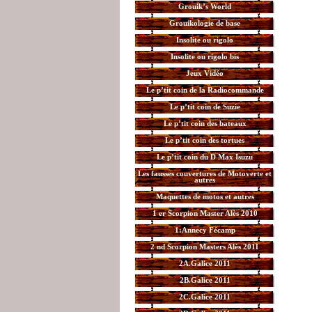
Grouik’s World
Grouikologie de base
Insolite ou rigolo
Insolite ou rigolo bis
Jeux Vidéo
Le p’tit coin de la Radiocommande
Le p’tit coin de Suzie
Le p’tit coin des bateaux
Le p’tit coin des tortues
Le p’tit coin du D Max Isuzu
Les fausses couvertures de Motoverte et
autres
Maquettes de motos et autres
1 er Scorpion Master Alès 2010
1:Annecy Fécamp
2 nd Scorpion Masters Alès 2011
2A.Galice 2011
2B.Galice 2011
2C.Galice 2011