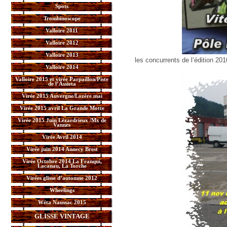
Spots
Trombinoscope
Valloire 2011
Valloire 2012
Valloire 2013
les concurrents de l’édition 201
Valloire 2014
Valloire 2015 et virée Parpaillon/Piste
de l’Assieta
Virée 2015 Auvergne/Lozère mai
Virée 2015 avril La Grande Motte
Virée 2015 Juin Lézardrieux /Mx de
Vannes
Virée Avril 2014
Virée juin 2014 Annecy Brest
Virée Octobre 2014 La Franqui,
Lacanau, La Torche
Virées glisse d’automne 2012
Wheelings
Wéta Naussac 2015
GLISSE VINTAGE