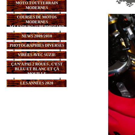
MOTO TOUTTERRAIN
MODERNES
COURSES DE MOTOS
MODERNES
MX,ENDURO,SUPERMOTARD
NEWS 2009/2010
PHOTOGRAPHIES DIVERSES
VIRÉES AVEC SUZIE
ÇA N’A PAS 2 ROUES , C’EST
BLEU ET BLANC ET ÇÀ
MOUILLE
LES ANNÉES 2020