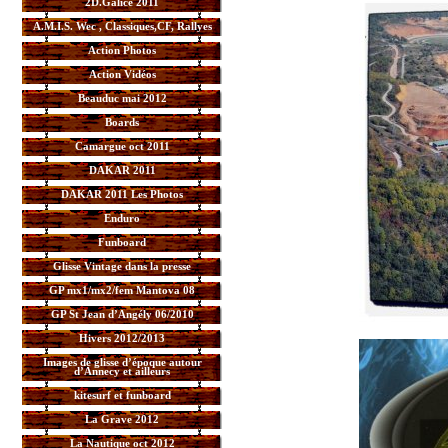
2D.Galice 2011
A.M.I.S. Wec , Classiques,CF, Rallyes
Action Photos
Action Vidéos
Beauduc mai 2012
Boards
Camargue oct 2011
DAKAR 2011
DAKAR 2011 Les Photos
Enduro
Funboard
Glisse Vintage dans la presse
GP mx1/mx2/fem Mantova 08
GP St Jean d’Angély 06/2010
Hivers 2012/2013
Images de glisse d’époque autour
d’Annecy et ailleurs
kitesurf et funboard
La Grave 2012
La Nautique oct 2012