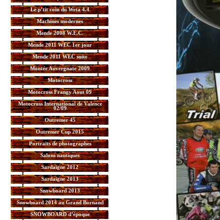
Le p’tit coin du Weta 4.4
Machines modernes
Mende 2008 W.E.C.
Mende 2011 WEC 1er jour
Mende 2011 WEC suite
Montée Auvergnate 2009
Motocross
Motocross Frangy Aout 09
Motocross International de Valence
02/09
Outremer 45
Outremer Cup 2015
Portraits de photographes
Salons nautiques
Sardaigne 2012
Sardaigne 2013
Snowboard 2013
Snowboard 2014 au Grand Bornand
SNOWBOARD d’époque