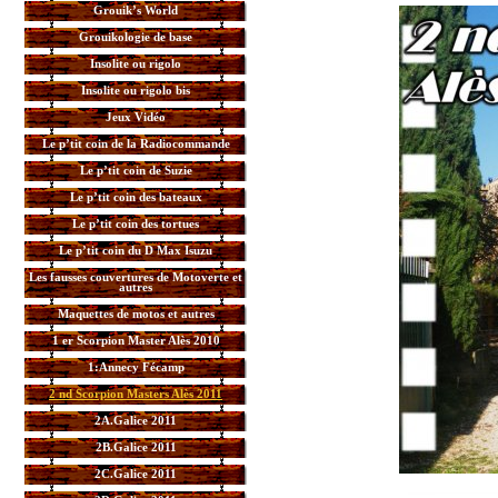
Grouik’s World
Grouikologie de base
Insolite ou rigolo
Insolite ou rigolo bis
Jeux Vidéo
Le p’tit coin de la Radiocommande
Le p’tit coin de Suzie
Le p’tit coin des bateaux
Le p’tit coin des tortues
Le p’tit coin du D Max Isuzu
Les fausses couvertures de Motoverte et
autres
Maquettes de motos et autres
1 er Scorpion Master Alès 2010
1:Annecy Fécamp
2 nd Scorpion Masters Alès 2011
2A.Galice 2011
2B.Galice 2011
2C.Galice 2011