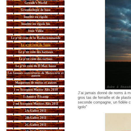
Grouik’s World
Grouikologie de base
Insolite ou rigolo
Insolite ou rigolo bis
Jeux Vidéo
Le p’tit coin de la Radiocommande
Le p’tit coin de Suzie
Le p’tit coin des bateaux
Le p’tit coin des tortues
Le p’tit coin du D Max Isuzu
Les fausses couvertures de Motoverte et
autres
Maquettes de motos et autres
1 er Scorpion Master Alès 2010
J’ai jamais donné de noms à me
1:Annecy Fécamp
gros tas de ferraille et de pl
seconde compagne, un fidèle che
2 nd Scorpion Masters Alès 2011
igolo"
2A.Galice 2011
2B.Galice 2011
2C.Galice 2011