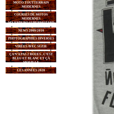
MOTO TOUTTERRAIN
MODERNES
COURSES DE MOTOS
MODERNES
MX,ENDURO,SUPERMOTARD
NEWS 2009/2010
PHOTOGRAPHIES DIVERSES
VIRÉES AVEC SUZIE
ÇA N’A PAS 2 ROUES , C’EST
BLEU ET BLANC ET ÇÀ
MOUILLE
LES ANNÉES 2020