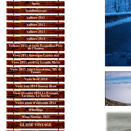
Spots
Trombinoscope
Valloire 2011
Valloire 2012
Valloire 2013
Valloire 2014
Valloire 2015 et virée Parpaillon/Piste
de l’Assieta
Virée 2015 Auvergne/Lozère mai
Virée 2015 avril La Grande Motte
Virée 2015 Juin Lézardrieux /Mx de
Vannes
Virée Avril 2014
Virée juin 2014 Annecy Brest
Virée Octobre 2014 La Franqui,
Lacanau, La Torche
Virées glisse d’automne 2012
Wheelings
Wéta Naussac 2015
GLISSE VINTAGE