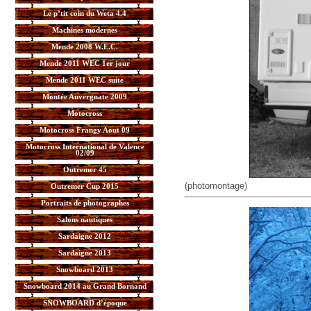
Le p’tit coin du Weta 4.4
Machines modernes
Mende 2008 W.E.C.
Mende 2011 WEC 1er jour
Mende 2011 WEC suite
Montée Auvergnate 2009
Motocross
Motocross Frangy Aout 09
Motocross International de Valence
02/09
Outremer 45
(photomontage)
Outremer Cup 2015
Portraits de photographes
Salons nautiques
Sardaigne 2012
Sardaigne 2013
Snowboard 2013
Snowboard 2014 au Grand Bornand
SNOWBOARD d’époque