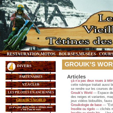
RESTAURATION,MOTOS
BOURSES,MUSÉES
COURS
GROUIK’S WOR
DIVERS
Articles
PARTENAIRES
çà n’a pas deux roues à téti
V.T.A CLUB
cette rubrique traitait auss
se rendre sur les courses de
LES PILOTES EN ANCIENNES
Grouik’s World
— Espace de l
des neiges et variantes, maqu
GROUIK’S WORLD
jeux vidéos bidouillés, fauss
Grouikologie de base
— "Est 
çà n’a pas deux roues à tétines mais
Insolite ou rigolo
— clichés m
c’est Fun et vert
Insolite ou rigolo bis
— Une ru