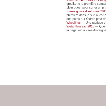
grouikette la première sema
plein ouest pour surfer un p’ti
Virées glisse d’automne 201
première dans le sud ouest où
ses potes sur Oléron pour d
Wheelings
— Une rubrique co
Wéta Naussac 2015
— Quelqu
la page sur la virée Auvergn