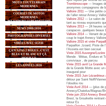
MOTO TOUTTERRAIN
Trombinoscope
— Images de q
MODERNES
anonymes compagnons de b
Valloire 2011
— Une petite cen
COURSES DE MOTOS
de l’aller retour Annecy Val
MODERNES
Valloire 2012
— Le salon de V
MX,ENDURO,SUPERMOTARD
tant au niveau exposants que 
Valloire 2013
— 24 heures seu
NEWS 2009/2010
carapaces ,quelques beaux La
Valloire 2014
— Venant de pas
PHOTOGRAPHIES DIVERSES
coup le trajet Annecy Valloir
Valloire 2015 et virée Parpail
VIRÉES AVEC SUZIE
Parpaillon ,Izoard, Piste de 
l’Assieta est bien secoué
ÇA N’A PAS 2 ROUES , C’EST
Virée 2015 Auvergne/Lozère
BLEU ET BLANC ET ÇÀ
Mende . Wétas, Enduro et Tor
MOUILLE
conviviaux , de parcou
Virée 2015 avril La Grande 
LES ANNÉES 2020
de la Grande Motte avec un d
inaugural pour
Virée 2015 Juin Lézardrieux
détour par Saint Nolff/Vanne
l’doudou rou
Virée Avril 2014
— (plus de p
Annecy/Chatelus/Magnac/Bres
Virée juin 2014 Annecy Bres
Brest, la Grouikette rentran
retour Es
Virée Octobre 2014 La Franq