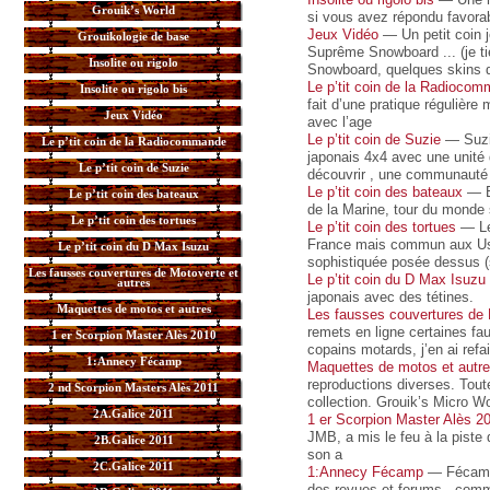
Grouik’s World
si vous avez répondu favorab
Jeux Vidéo
— Un petit coin 
Grouikologie de base
Suprême Snowboard ... (je ti
Insolite ou rigolo
Snowboard, quelques skins 
Le p’tit coin de la Radioco
Insolite ou rigolo bis
fait d’une pratique régulièr
Jeux Vidéo
avec l’age
Le p’tit coin de Suzie
— Suzie
Le p’tit coin de la Radiocommande
japonais 4x4 avec une unité
Le p’tit coin de Suzie
découvrir , une communauté
Le p’tit coin des bateaux
— Br
Le p’tit coin des bateaux
de la Marine, tour du monde s
Le p’tit coin des tortues
Le p’tit coin des tortues
— Les
France mais commun aux Us et
Le p’tit coin du D Max Isuzu
sophistiquée posée dessus (
Les fausses couvertures de Motoverte et
Le p’tit coin du D Max Isuzu
autres
japonais avec des tétines.
Maquettes de motos et autres
Les fausses couvertures de 
remets en ligne certaines fau
1 er Scorpion Master Alès 2010
copains motards, j’en ai refa
1:Annecy Fécamp
Maquettes de motos et autr
reproductions diverses. Tout
2 nd Scorpion Masters Alès 2011
collection. Grouik’s Micro W
2A.Galice 2011
1 er Scorpion Master Alès 2
JMB, a mis le feu à la piste
2B.Galice 2011
son a
2C.Galice 2011
1:Annecy Fécamp
— Fécamp F
des revues et forums , comm