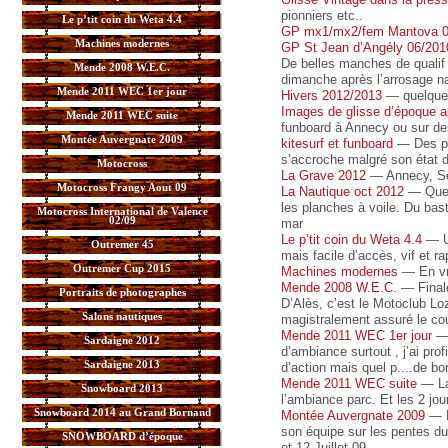
pionniers etc..
Le p’tit coin du Weta 4.4
GP mx1/mx2/fem Mantova 
Machines modernes
GP St Jean d’Angély 06/201
De belles manches de qualif 
Mende 2008 W.E.C.
dimanche après l’arrosage nat
Mende 2011 WEC 1er jour
Hivers 2012/2013
— quelques
Images de glisse d’époque au
Mende 2011 WEC suite
funboard à Annecy ou sur des
Montée Auvergnate 2009
kitesurf et funboard
— Des pho
s’accroche malgré son état d
Motocross
La Grave 2012
— Annecy, Sem
Motocross Frangy Aout 09
La Nautique oct 2012
— Quel
les planches à voile. Du bas
Motocross International de Valence
02/09
mar
Le p’tit coin du Weta 4.4
— Un
Outremer 45
mais facile d’accès, vif et ra
Outremer Cup 2015
Machines modernes
— En vr
Mende 2008 W.E.C.
— Finale
Portraits de photographes
D’Alès, c’est le Motoclub Loz
Salons nautiques
magistralement assuré le co
Mende 2011 WEC 1er jour
— 
Sardaigne 2012
d’ambiance surtout , j’ai pro
Sardaigne 2013
d’action mais quel p....de b
Mende 2011 WEC suite
— La 
Snowboard 2013
l’ambiance parc. Et les 2 jou
Snowboard 2014 au Grand Bornand
Montée Auvergnate 2009
— L
son équipe sur les pentes du
SNOWBOARD d’époque
et 12 Juillet 09.