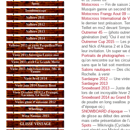
Spots
Motocross
— Fin de saison 2
Musquin ganne un second tit
Trombinoscope
Motocross Frangy Aout 09
— 
Valloire 2011
Motocross International de 
le dernier test présaison. T
Valloire 2012
Teillet en mx2 devant Simps
Valloire 2013
Outremer 45
— (photo outrem
génération (net) "Oui il est t
Valloire 2014
Outremer Cup 2015
— Les ph
Valloire 2015 et virée Parpaillon/Piste
and Nick d’Akaroa 2 et à Davi
de l’Assieta
leur invitation. Un super we 
Virée 2015 Auvergne/Lozère mai
Portraits de photographes
— U
qu’on rencontre sur les circu
Virée 2015 avril La Grande Motte
sans que le fait soit mention
Virée 2015 Juin Lézardrieux /Mx de
Salons nautiques
— Des clich
Vannes
Rochelle. à venir
Virée Avril 2014
Sardaigne 2012
— Une virée 
Sardaigne 2013
Virée juin 2014 Annecy Brest
Snowboard 2013
— Juste des 
Virée Octobre 2014 La Franqui,
lors de cet incroyable hiver
Lacanau, La Torche
Snowboard 2014 au Grand B
de poudre en long swallow. p
Virées glisse d’automne 2012
d"époque où j
Wheelings
SNOWBOARD d’époque
— V
de glisse au début des années
Wéta Naussac 2015
mais cette présentation de l’a
GLISSE VINTAGE
Spots
— Mikrivigla (Cyclades
spot réputé par Mistral du s