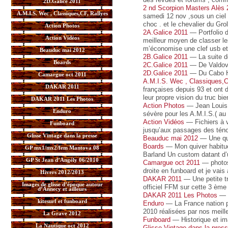
2D.Galice 2011
2 nd Scorpion Masters Alès 
A.M.I.S. Wec , Classiques,CF, Rallyes
samedi 12 nov ,sous un ciel 
choc . et le chevalier du Gro
Action Photos
2A.Galice 2011
— Portfolio d
Action Vidéos
meilleur moyen de classer le
m’économise une clef usb et
Beauduc mai 2012
2B.Galice 2011
— La suite de
Boards
2C.Galice 2011
— De Valdov
2D.Galice 2011
— Du Cabo H
Camargue oct 2011
A.M.I.S. Wec , Classiques,C
DAKAR 2011
françaises depuis 93 et ont 
leur propre vision du truc b
DAKAR 2011 Les Photos
Action Photos
— Jean Louis "
Enduro
sévère pour les A.M.I.S.( au 
Action Vidéos
— Fichiers à v
Funboard
jusqu’aux passages des téno
Glisse Vintage dans la presse
Beauduc mai 2012
— Une qua
Boards
— Mon quiver habitue
GP mx1/mx2/fem Mantova 08
Barland Un custom datant d’
GP St Jean d’Angély 06/2010
Camargue oct 2011
— photos 
droite en funboard et je vais
Hivers 2012/2013
DAKAR 2011
— Une petite t
Images de glisse d’époque autour
officiel FFM sur cette 3 ème
d’Annecy et ailleurs
DAKAR 2011 Les Photos
— L
kitesurf et funboard
Enduro
— La France nation ph
2010 réalisées par nos meill
La Grave 2012
Funboard
— Historique et im
La Nautique oct 2012
Glisse Vintage dans la pres