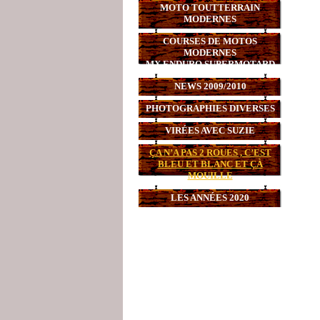
MOTO TOUTTERRAIN
MODERNES
COURSES DE MOTOS
MODERNES
MX,ENDURO,SUPERMOTARD
NEWS 2009/2010
PHOTOGRAPHIES DIVERSES
VIRÉES AVEC SUZIE
ÇA N’A PAS 2 ROUES , C’EST
BLEU ET BLANC ET ÇÀ
MOUILLE
LES ANNÉES 2020