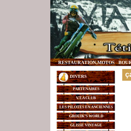
RESTAURATION,MOTOS
BOUR
ç
DIVERS
PARTENAIRES
V.T.A CLUB
LES PILOTES EN ANCIENNES
GROUIK’S WORLD
GLISSE VINTAGE