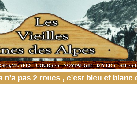
SES,MUSÉES
COURSES
NOSTALGIE
DIVERS
SITES
a n’a pas 2 roues , c’est bleu et blanc 