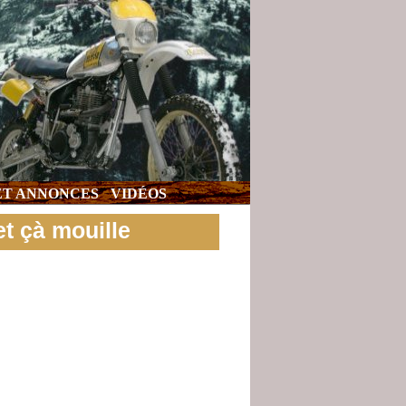
 ET ANNONCES
VIDÉOS
et çà mouille