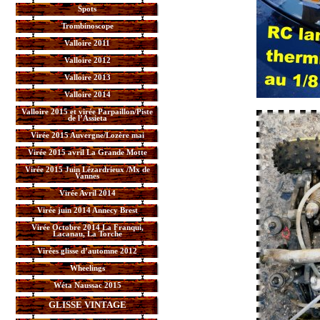
Spots
Trombinoscope
Valloire 2011
Valloire 2012
Valloire 2013
Valloire 2014
Valloire 2015 et virée Parpaillon/Piste
de l’Assieta
Virée 2015 Auvergne/Lozère mai
Virée 2015 avril La Grande Motte
Virée 2015 Juin Lézardrieux /Mx de
Vannes
Virée Avril 2014
Virée juin 2014 Annecy Brest
Virée Octobre 2014 La Franqui,
Lacanau, La Torche
Virées glisse d’automne 2012
Wheelings
Wéta Naussac 2015
GLISSE VINTAGE