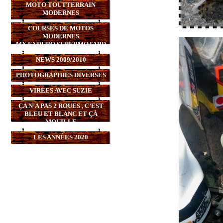
MOTO TOUTTERRAIN
MODERNES
COURSES DE MOTOS
MODERNES
MX,ENDURO,SUPERMOTARD
NEWS 2009/2010
PHOTOGRAPHIES DIVERSES
VIRÉES AVEC SUZIE
ÇA N’A PAS 2 ROUES , C’EST
BLEU ET BLANC ET ÇÀ
MOUILLE
LES ANNÉES 2020