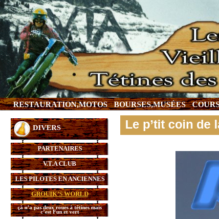
RESTAURATION,MOTOS
BOURSES,MUSÉES
COURS
Le p’tit coin d
DIVERS
PARTENAIRES
V.T.A CLUB
LES PILOTES EN ANCIENNES
GROUIK’S WORLD
çà n’a pas deux roues à tétines mais
c’est Fun et vert