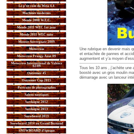
Le p’tit coin du Weta 4.4
Machines modernes
Mende 2008 W.E.C.
Mende 2011 WEC 1er jour
Mende 2011 WEC suite
Montée Auvergnate 2009
Une rubrique en devenir mais qu
Motocross
et entachée de pannes et accid
Motocross Frangy Aout 09
augmentent et y’a moyen d’essay
Motocross International de Valence
02/09
Tous les 10 ans , j’achète une
boosté avec un gros moulin mai
Outremer 45
démarrage avec un lanceur intég
Outremer Cup 2015
Portraits de photographes
Salons nautiques
Sardaigne 2012
Sardaigne 2013
Snowboard 2013
Snowboard 2014 au Grand Bornand
SNOWBOARD d’époque