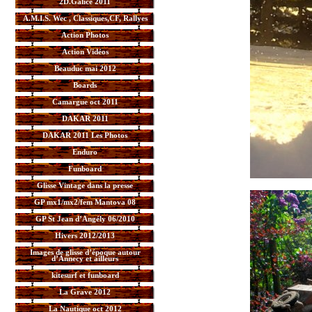
2D.Galice 2011
A.M.I.S. Wec , Classiques,CF, Rallyes
Action Photos
Action Vidéos
Beauduc mai 2012
Boards
Camargue oct 2011
DAKAR 2011
DAKAR 2011 Les Photos
Enduro
Funboard
Glisse Vintage dans la presse
GP mx1/mx2/fem Mantova 08
GP St Jean d’Angély 06/2010
Hivers 2012/2013
Images de glisse d’époque autour
d’Annecy et ailleurs
kitesurf et funboard
La Grave 2012
La Nautique oct 2012