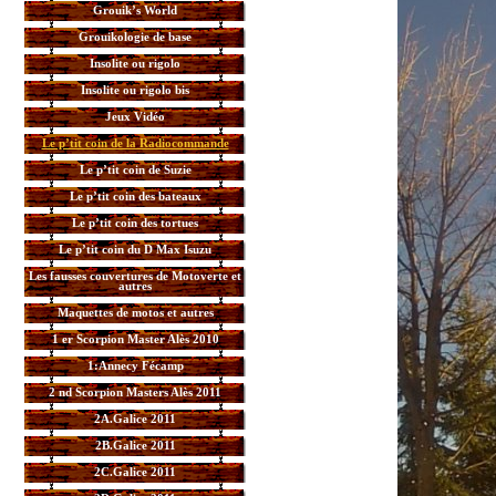
Grouik’s World
Grouikologie de base
Insolite ou rigolo
Insolite ou rigolo bis
Jeux Vidéo
Le p’tit coin de la Radiocommande
Le p’tit coin de Suzie
Le p’tit coin des bateaux
Le p’tit coin des tortues
Le p’tit coin du D Max Isuzu
Les fausses couvertures de Motoverte et
autres
Maquettes de motos et autres
1 er Scorpion Master Alès 2010
1:Annecy Fécamp
2 nd Scorpion Masters Alès 2011
2A.Galice 2011
2B.Galice 2011
2C.Galice 2011