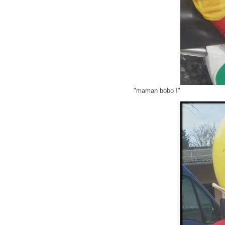
"maman bobo !"