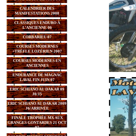
CALENDRIER DES
MANIFESTATIONS 2008
CLASSIQUES ENDURO À
L’ANCIENNE 06
CORBARIEU 07
COURSES MODERNES
+TRÈFLE LOZÉRIEN 2007
COURSES MODERNES EN
ANCIENNES
ENDURANCE DE MAGNAC
LAVAL FIN JUIN 07
ERIC SCHIANO AU DAKAR 09
J0/J5
ERIC SCHIANO AU DAKAR 2009
J6/ARRIVÉE
FINALE TROPHÉE MX AUX
GRANGES GONTARDES 21 OCT
07