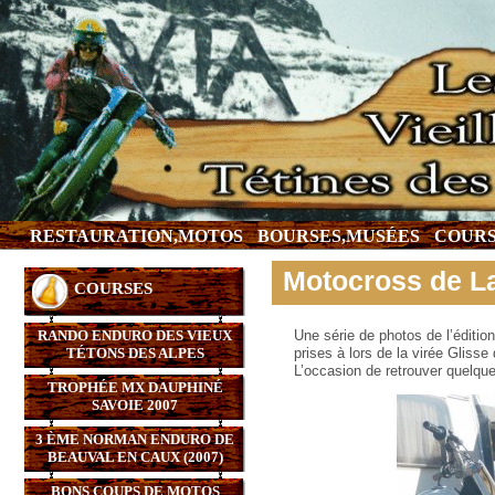
RESTAURATION,MOTOS
BOURSES,MUSÉES
COURS
Motocross de L
COURSES
RANDO ENDURO DES VIEUX
Une série de photos de l’éditi
TÉTONS DES ALPES
prises à lors de la virée Gliss
L’occasion de retrouver quelque
TROPHÉE MX DAUPHINÉ
SAVOIE 2007
3 ÈME NORMAN ENDURO DE
BEAUVAL EN CAUX (2007)
BONS COUPS DE MOTOS