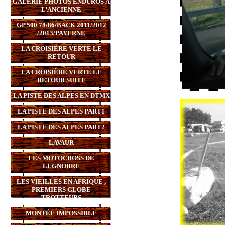
GALERIE PHOTOS ENDUROS À
L’ANCIENNE
GP 500 78/86/BACK 2011/2012
/2013/PAYERNE
LA CROISIÈRE VERTE LE
RETOUR
LA CROISIÈRE VERTE LE
RETOUR SUITE
LA PISTE DES ALPES EN DTMX
LA PISTE DES ALPES PART1
LA PISTE DES ALPES PART2
LAVAUR
LES MOTOCROSS DE
LUGNORRE
LES VIEILLES EN AFRIQUE ,
PREMIERS GLOBE
TROTTEURS
MONTÉE IMPOSSIBLE