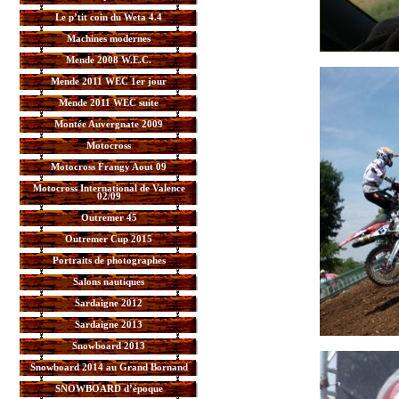
Le p’tit coin du Weta 4.4
Machines modernes
Mende 2008 W.E.C.
Mende 2011 WEC 1er jour
Mende 2011 WEC suite
Montée Auvergnate 2009
Motocross
Motocross Frangy Aout 09
Motocross International de Valence
02/09
Outremer 45
Outremer Cup 2015
Portraits de photographes
Salons nautiques
Sardaigne 2012
Sardaigne 2013
Snowboard 2013
Snowboard 2014 au Grand Bornand
SNOWBOARD d’époque