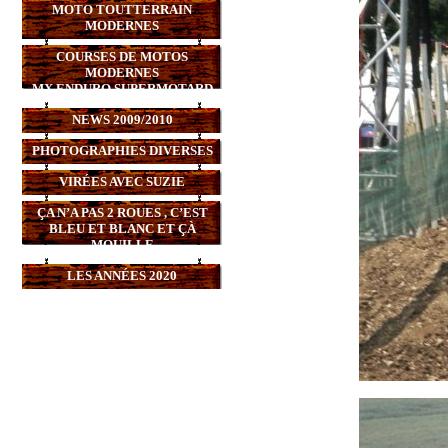
MOTO TOUTTERRAIN
MODERNES
COURSES DE MOTOS
MODERNES
MX,ENDURO,SUPERMOTARD
NEWS 2009/2010
PHOTOGRAPHIES DIVERSES
VIRÉES AVEC SUZIE
ÇA N’A PAS 2 ROUES , C’EST
BLEU ET BLANC ET ÇÀ
MOUILLE
LES ANNÉES 2020