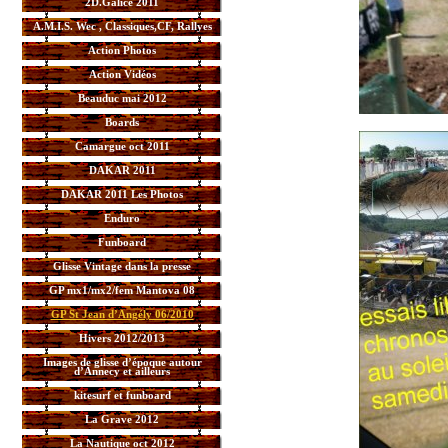
2D.Galice 2011
A.M.I.S. Wec , Classiques,CF, Rallyes
Action Photos
Action Vidéos
Beauduc mai 2012
Boards
Camargue oct 2011
DAKAR 2011
DAKAR 2011 Les Photos
Enduro
Funboard
Glisse Vintage dans la presse
GP mx1/mx2/fem Mantova 08
GP St Jean d’Angély 06/2010
Hivers 2012/2013
Images de glisse d’époque autour
d’Annecy et ailleurs
kitesurf et funboard
La Grave 2012
La Nautique oct 2012