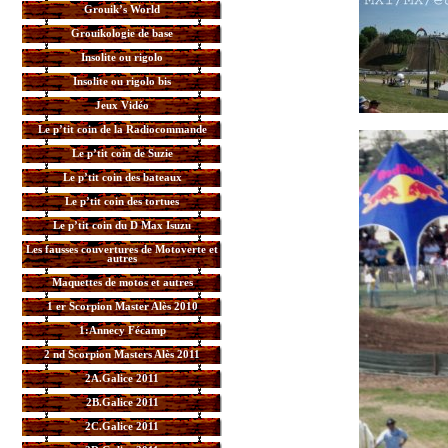
Grouik’s World
Grouikologie de base
Insolite ou rigolo
Insolite ou rigolo bis
Jeux Vidéo
Le p’tit coin de la Radiocommande
Le p’tit coin de Suzie
Le p’tit coin des bateaux
Le p’tit coin des tortues
Le p’tit coin du D Max Isuzu
Les fausses couvertures de Motoverte et
autres
Maquettes de motos et autres
1 er Scorpion Master Alès 2010
1:Annecy Fécamp
2 nd Scorpion Masters Alès 2011
2A.Galice 2011
2B.Galice 2011
2C.Galice 2011