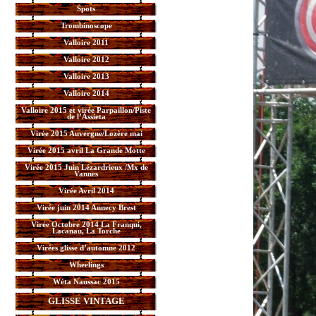
Spots
Trombinoscope
Valloire 2011
Valloire 2012
Valloire 2013
Valloire 2014
Valloire 2015 et virée Parpaillon/Piste
de l’Assieta
Virée 2015 Auvergne/Lozère mai
Virée 2015 avril La Grande Motte
Virée 2015 Juin Lézardrieux /Mx de
Vannes
Virée Avril 2014
Virée juin 2014 Annecy Brest
Virée Octobre 2014 La Franqui,
Lacanau, La Torche
Virées glisse d’automne 2012
Wheelings
Wéta Naussac 2015
GLISSE VINTAGE