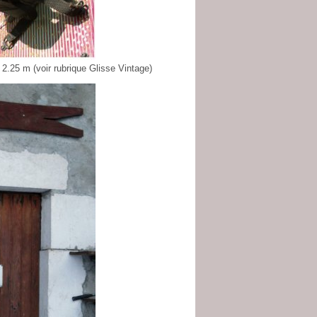
e 2.25 m (voir rubrique Glisse Vintage)