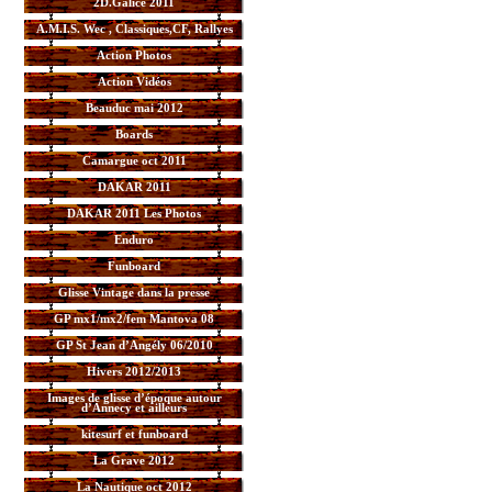
2D.Galice 2011
A.M.I.S. Wec , Classiques,CF, Rallyes
Action Photos
Action Vidéos
Beauduc mai 2012
Boards
Camargue oct 2011
DAKAR 2011
DAKAR 2011 Les Photos
Enduro
Funboard
Glisse Vintage dans la presse
GP mx1/mx2/fem Mantova 08
GP St Jean d’Angély 06/2010
Hivers 2012/2013
Images de glisse d’époque autour
d’Annecy et ailleurs
kitesurf et funboard
La Grave 2012
La Nautique oct 2012