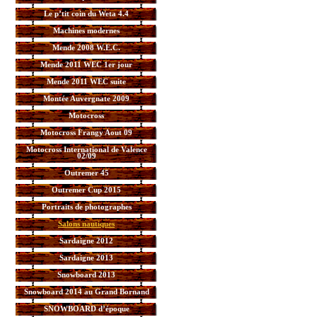
Le p’tit coin du Weta 4.4
Machines modernes
Mende 2008 W.E.C.
Mende 2011 WEC 1er jour
Mende 2011 WEC suite
Montée Auvergnate 2009
Motocross
Motocross Frangy Aout 09
Motocross International de Valence
02/09
Outremer 45
Outremer Cup 2015
Portraits de photographes
Salons nautiques
Sardaigne 2012
Sardaigne 2013
Snowboard 2013
Snowboard 2014 au Grand Bornand
SNOWBOARD d’époque