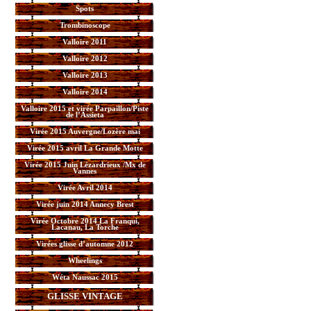
Spots
Trombinoscope
Valloire 2011
Valloire 2012
Valloire 2013
Valloire 2014
Valloire 2015 et virée Parpaillon/Piste
de l’Assieta
Virée 2015 Auvergne/Lozère mai
Virée 2015 avril La Grande Motte
Virée 2015 Juin Lézardrieux /Mx de
Vannes
Virée Avril 2014
Virée juin 2014 Annecy Brest
Virée Octobre 2014 La Franqui,
Lacanau, La Torche
Virées glisse d’automne 2012
Wheelings
Wéta Naussac 2015
GLISSE VINTAGE