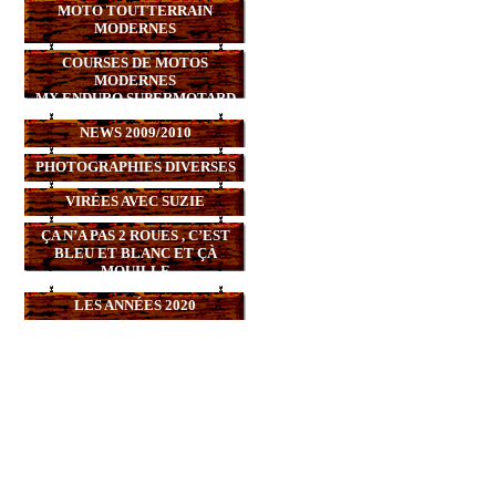
MOTO TOUTTERRAIN
MODERNES
COURSES DE MOTOS
MODERNES
MX,ENDURO,SUPERMOTARD
NEWS 2009/2010
PHOTOGRAPHIES DIVERSES
VIRÉES AVEC SUZIE
ÇA N’A PAS 2 ROUES , C’EST
BLEU ET BLANC ET ÇÀ
MOUILLE
LES ANNÉES 2020