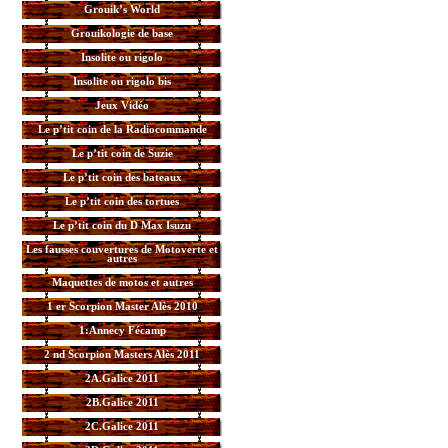
Grouik’s World
Grouikologie de base
Insolite ou rigolo
Insolite ou rigolo bis
Jeux Vidéo
Le p’tit coin de la Radiocommande
Le p’tit coin de Suzie
Le p’tit coin des bateaux
Le p’tit coin des tortues
Le p’tit coin du D Max Isuzu
Les fausses couvertures de Motoverte et
autres
Maquettes de motos et autres
1 er Scorpion Master Alès 2010
1:Annecy Fécamp
2 nd Scorpion Masters Alès 2011
2A.Galice 2011
2B.Galice 2011
2C.Galice 2011