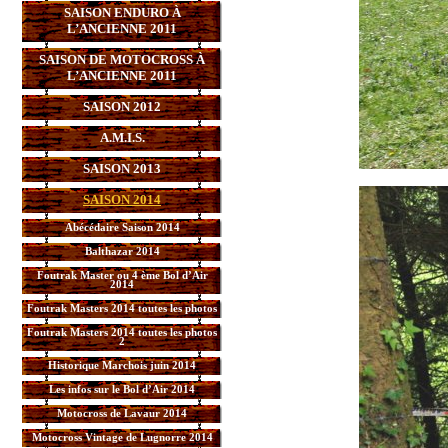
SAISON ENDURO À
L’ANCIENNE 2011
SAISON DE MOTOCROSS À
L’ANCIENNE 2011
SAISON 2012
A.M.I.S.
SAISON 2013
SAISON 2014
Abécédaire Saison 2014
Balthazar 2014
Foutrak Master ou 4 ème Bol d’Air
2014
Foutrak Masters 2014 toutes les photos
Foutrak Masters 2014 toutes les photos
2
Historique Marchois juin 2014
Les infos sur le Bol d’Air 2014
Motocross de Lavaur 2014
Motocross Vintage de Lugnorre 2014