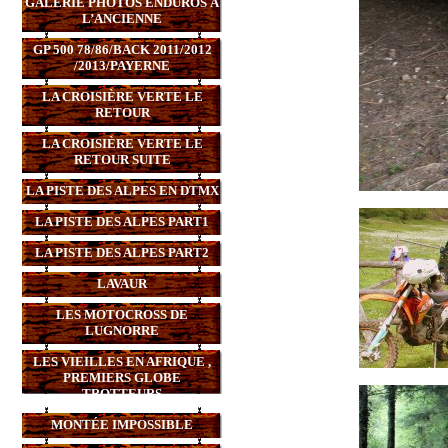
GALERIE PHOTOS ENDUROS À
L’ANCIENNE
GP 500 78/86/BACK 2011/2012
/2013/PAYERNE
LA CROISIÈRE VERTE LE
RETOUR
LA CROISIÈRE VERTE LE
RETOUR SUITE
LA PISTE DES ALPES EN DTMX
LA PISTE DES ALPES PART1
LA PISTE DES ALPES PART2
LAVAUR
LES MOTOCROSS DE
LUGNORRE
LES VIEILLES EN AFRIQUE ,
PREMIERS GLOBE
TROTTEURS
MONTÉE IMPOSSIBLE