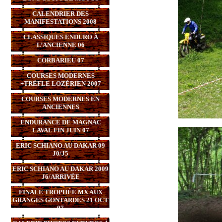
CALENDRIER DES
MANIFESTATIONS 2008
CLASSIQUES ENDURO À
L’ANCIENNE 06
CORBARIEU 07
COURSES MODERNES
+TRÈFLE LOZÉRIEN 2007
COURSES MODERNES EN
ANCIENNES
ENDURANCE DE MAGNAC
LAVAL FIN JUIN 07
ERIC SCHIANO AU DAKAR 09
J0/J5
ERIC SCHIANO AU DAKAR 2009
J6/ARRIVÉE
FINALE TROPHÉE MX AUX
GRANGES GONTARDES 21 OCT
07