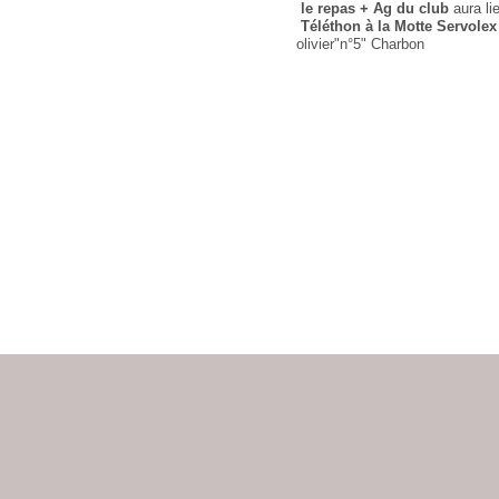
le repas + Ag du club
aura li
Téléthon à la Motte Servolex
olivier"n°5" Charbon