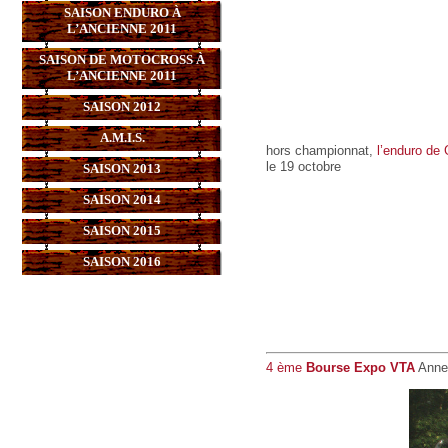
SAISON ENDURO À
L’ANCIENNE 2011
SAISON DE MOTOCROSS À
L’ANCIENNE 2011
SAISON 2012
A.M.I.S.
hors championnat,
l’enduro de
le 19 octobre
SAISON 2013
SAISON 2014
SAISON 2015
SAISON 2016
4 ème
Bourse Expo VTA
Ann