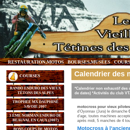
RESTAURATION,MOTOS
BOURSES,MUSÉES
COURS
Calendrier des 
COURSES
RANDO ENDURO DES VIEUX
*Calendrier non exhaustif des
TÉTONS DES ALPES
de dates) *Activités du club V
TROPHÉE MX DAUPHINÉ
SAVOIE 2007
motocross pour vieux pilotes
d’Oyonnax (Jura) le dimanche
3 ÈME NORMAN ENDURO DE
d’age, toutes machines accept
BEAUVAL EN CAUX (2007)
après midi, 5 manches de 4 to
Motocross à l’ancie
BONS COUPS DE MOTOS