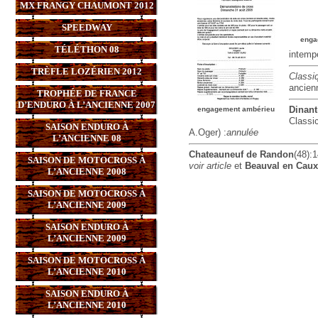
MX FRANGY CHAUMONT 2012
SPEEDWAY
enga
TÉLÉTHON 08
intemp
TRÈFLE LOZÉRIEN 2012
Classi
ancien
TROPHÉE DE FRANCE
D’ENDURO À L’ANCIENNE 2007
Dinant
engagement ambérieu
Classic
SAISON ENDURO À
A.Oger) :
annulée
L’ANCIENNE 08
Chateauneuf de Randon
(48):
SAISON DE MOTOCROSS À
voir article
et
Beauval en Caux
L’ANCIENNE 2008
SAISON DE MOTOCROSS À
L’ANCIENNE 2009
SAISON ENDURO À
L’ANCIENNE 2009
SAISON DE MOTOCROSS À
L’ANCIENNE 2010
SAISON ENDURO À
L’ANCIENNE 2010