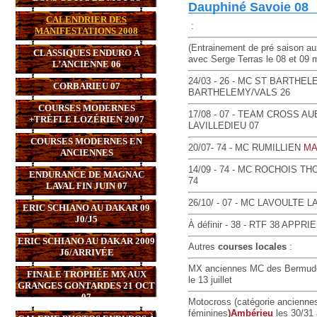
Dauphiné Savoie 08
CALENDRIER DES
:
MANIFESTATIONS 2008
(Entrainement de pré saison a
CLASSIQUES ENDURO À
avec Serge Terras le 08 et 09 
L’ANCIENNE 06
24/03 - 26 - MC ST BARTHEL
CORBARIEU 07
BARTHELEMY/VALS 26
COURSES MODERNES
17/08 - 07 - TEAM CROSS A
+TRÈFLE LOZÉRIEN 2007
LAVILLEDIEU 07
COURSES MODERNES EN
20/07- 74 - MC RUMILLIEN
MA
ANCIENNES
14/09 - 74 - MC ROCHOIS T
ENDURANCE DE MAGNAC
74
LAVAL FIN JUIN 07
26/10/ - 07 - MC LAVOULTE L
ERIC SCHIANO AU DAKAR 09
J0/J5
À définir - 38 - RTF 38 APPR
ERIC SCHIANO AU DAKAR 2009
Autres
courses locales
:
J6/ARRIVÉE
MX anciennes MC des Bermu
FINALE TROPHÉE MX AUX
le 13 juillet
GRANGES GONTARDES 21 OCT
07
Motocross (catégorie anciennes
féminines
)Ambérieu
les 30/31 