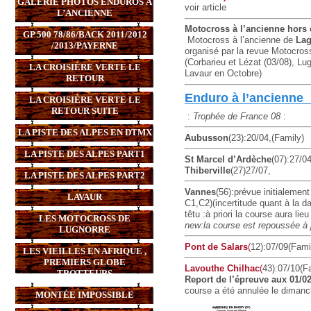
GALERIE PHOTOS ENDUROS À
voir article
L’ANCIENNE
Motocross à l’ancienne hors
GP 500 78/86/BACK 2011/2012
Motocross à l’ancienne de
Lag
/2013/PAYERNE
organisé par la revue Motocros
(Corbarieu et Lézat (03/08), Lu
LA CROISIÈRE VERTE LE
Lavaur en Octobre)
RETOUR
Enduro à l’ancienne
LA CROISIÈRE VERTE LE
RETOUR SUITE
:
Trophée de France 08
:
LA PISTE DES ALPES EN DTMX
Aubusson
(23):20/04,(Family)
LA PISTE DES ALPES PART1
St Marcel d’Ardèche
(07):27/0
Thiberville
(27)27/07,
LA PISTE DES ALPES PART2
Vannes
(56):prévue initialement
LAVAUR
C1,C2)(incertitude quant à la d
têtu :à priori la course aura li
LES MOTOCROSS DE
new:la course est repoussée à 
LUGNORRE
Pont de Salars
(
12):07/09(Fami
LES VIEILLES EN AFRIQUE ,
PREMIERS GLOBE
Lavouthe Chilhac
(
43):07/10(F
TROTTEURS
Report de l’épreuve aux 01/
course a été annulée le dimanc
MONTÉE IMPOSSIBLE