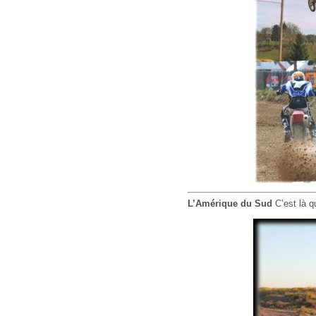
L’Amérique du Sud
C’est là q