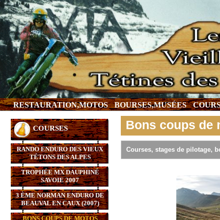
RESTAURATION,MOTOS
BOURSES,MUSÉES
COURS
Bons coups de 
COURSES
RANDO ENDURO DES VIEUX
Courses, stages de pilotage, b
TÉTONS DES ALPES
TROPHÉE MX DAUPHINÉ
SAVOIE 2007
3 ÈME NORMAN ENDURO DE
BEAUVAL EN CAUX (2007)
BONS COUPS DE MOTOS