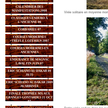
CALENDRIER DES
MANIFESTATIONS 2008
Virée solitaire en moyenne mo
CLASSIQUES ENDURO À
L’ANCIENNE 06
CORBARIEU 07
COURSES MODERNES
+TRÈFLE LOZÉRIEN 2007
COURSES MODERNES EN
ANCIENNES
ENDURANCE DE MAGNAC
LAVAL FIN JUIN 07
ERIC SCHIANO AU DAKAR 09
J0/J5
ERIC SCHIANO AU DAKAR 2009
J6/ARRIVÉE
FINALE TROPHÉE MX AUX
GRANGES GONTARDES 21 OCT
07