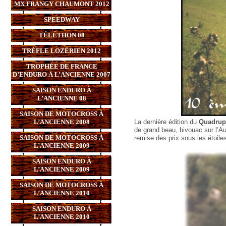
MX FRANGY CHAUMONT 2012
SPEEDWAY
TÉLÉTHON 08
TRÈFLE LOZÉRIEN 2012
TROPHÉE DE FRANCE
D’ENDURO À L’ANCIENNE 2007
SAISON ENDURO À
L’ANCIENNE 08
SAISON DE MOTOCROSS À
L’ANCIENNE 2008
La dernière édition du
Quadrup
de grand beau, bivouac sur l’A
SAISON DE MOTOCROSS À
remise des prix sous les étoile
L’ANCIENNE 2009
SAISON ENDURO À
L’ANCIENNE 2009
SAISON DE MOTOCROSS À
L’ANCIENNE 2010
SAISON ENDURO À
L’ANCIENNE 2010