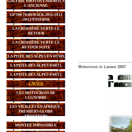
GALERIE PHOTOS ENDUROS À
L’ANCIENNE
GP 500 78/86/BACK 2011/2012
/2013/PAYERNE
LA CROISIÈRE VERTE LE
RETOUR
LA CROISIÈRE VERTE LE
RETOUR SUITE
LA PISTE DES ALPES EN DTMX
LA PISTE DES ALPES PART1
Motocross
de
Lavaur 2007
LA PISTE DES ALPES PART2
LAVAUR
LES MOTOCROSS DE
LUGNORRE
LES VIEILLES EN AFRIQUE ,
PREMIERS GLOBE
TROTTEURS
MONTÉE IMPOSSIBLE