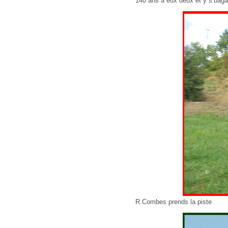
140 ans à eux deux et y s’baga
R.Combes prends la piste