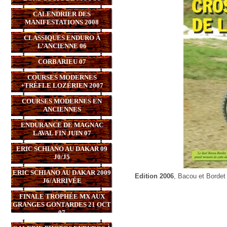
CALENDRIER DES
MANIFESTATIONS 2008
CLASSIQUES ENDURO À
L’ANCIENNE 06
CORBARIEU 07
COURSES MODERNES
+TRÈFLE LOZÉRIEN 2007
COURSES MODERNES EN
ANCIENNES
ENDURANCE DE MAGNAC
LAVAL FIN JUIN 07
ERIC SCHIANO AU DAKAR 09
J0/J5
ERIC SCHIANO AU DAKAR 2009
Edition 2006
, Bacou et Bordet
J6/ARRIVÉE
FINALE TROPHÉE MX AUX
GRANGES GONTARDES 21 OCT
07