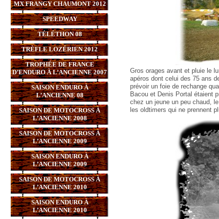
MX FRANGY CHAUMONT 2012
SPEEDWAY
TÉLÉTHON 08
TRÈFLE LOZÉRIEN 2012
TROPHÉE DE FRANCE
Gros orages avant et pluie le 
D’ENDURO À L’ANCIENNE 2007
apéros dont celui des 75 ans de
prévoir un foie de rechange qu
SAISON ENDURO À
Bacou et Denis Portal étaient 
L’ANCIENNE 08
chez un jeune un peu chaud, le
les oldtimers qui ne prennent p
SAISON DE MOTOCROSS À
L’ANCIENNE 2008
SAISON DE MOTOCROSS À
L’ANCIENNE 2009
SAISON ENDURO À
L’ANCIENNE 2009
SAISON DE MOTOCROSS À
L’ANCIENNE 2010
SAISON ENDURO À
L’ANCIENNE 2010