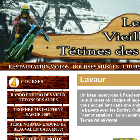
RESTAURATION,MOTOS
BOURSES,MUSÉES
COURS
Lavaur
COURSES
RANDO ENDURO DES VIEUX
Un beau motocross à l’ancienne
TÉTONS DES ALPES
le sud ouest où chaque villag
vous accueillent dans une ambi
TROPHÉE MX DAUPHINÉ
la bavette avec les Bordet, Ou
SAVOIE 2007
"démonstrations "sont carrém
Terras/Vallat/Veyrat
3 ÈME NORMAN ENDURO DE
BEAUVAL EN CAUX (2007)
BONS COUPS DE MOTOS