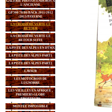
GALERIE PHOTOS ENDUROS À
L’ANCIENNE
GP 500 78/86/BACK 2011/2012
/2013/PAYERNE
LA CROISIÈRE VERTE LE
RETOUR
LA CROISIÈRE VERTE LE
RETOUR SUITE
LA PISTE DES ALPES EN DTMX
LA PISTE DES ALPES PART1
LA PISTE DES ALPES PART2
LAVAUR
LES MOTOCROSS DE
LUGNORRE
LES VIEILLES EN AFRIQUE ,
PREMIERS GLOBE
TROTTEURS
MONTÉE IMPOSSIBLE