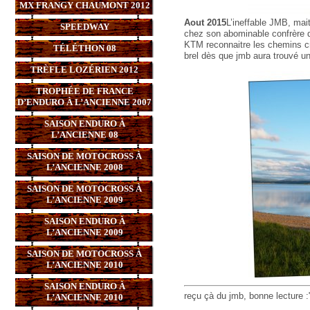
MX FRANGY CHAUMONT 2012
Aout 2015
L’ineffable JMB, mait
SPEEDWAY
chez son abominable confrère de
KTM reconnaitre les chemins c
TÉLÉTHON 08
brel dès que jmb aura trouvé un 
TRÈFLE LOZÉRIEN 2012
TROPHÉE DE FRANCE
D’ENDURO À L’ANCIENNE 2007
SAISON ENDURO À
L’ANCIENNE 08
SAISON DE MOTOCROSS À
L’ANCIENNE 2008
SAISON DE MOTOCROSS À
L’ANCIENNE 2009
SAISON ENDURO À
L’ANCIENNE 2009
SAISON DE MOTOCROSS À
L’ANCIENNE 2010
SAISON ENDURO À
reçu çà du jmb, bonne lecture :"
L’ANCIENNE 2010