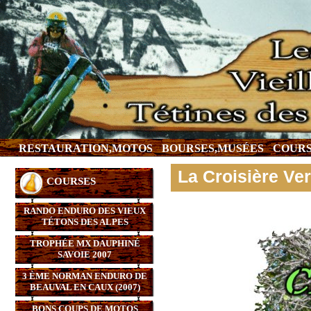
RESTAURATION,MOTOS
BOURSES,MUSÉES
COURS
La Croisière Ver
COURSES
RANDO ENDURO DES VIEUX
TÉTONS DES ALPES
TROPHÉE MX DAUPHINÉ
SAVOIE 2007
3 ÈME NORMAN ENDURO DE
BEAUVAL EN CAUX (2007)
BONS COUPS DE MOTOS