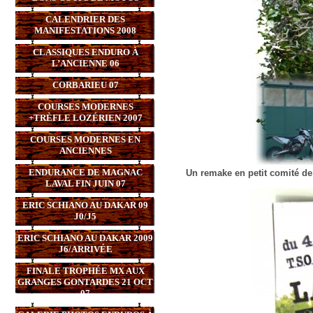
CALENDRIER DES
MANIFESTATIONS 2008
CLASSIQUES ENDURO À
L’ANCIENNE 06
CORBARIEU 07
COURSES MODERNES
+TRÈFLE LOZÉRIEN 2007
COURSES MODERNES EN
ANCIENNES
ENDURANCE DE MAGNAC
Un remake en petit comité de 
LAVAL FIN JUIN 07
ERIC SCHIANO AU DAKAR 09
J0/J5
ERIC SCHIANO AU DAKAR 2009
J6/ARRIVÉE
FINALE TROPHÉE MX AUX
GRANGES GONTARDES 21 OCT
07