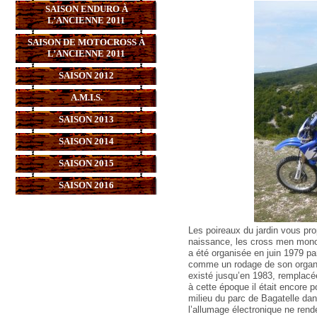
SAISON ENDURO À
L’ANCIENNE 2011
SAISON DE MOTOCROSS À
L’ANCIENNE 2011
SAISON 2012
A.M.I.S.
SAISON 2013
SAISON 2014
SAISON 2015
SAISON 2016
Les poireaux du jardin vous proposent ce road book des reconnaissances de la Croisiere Verte. Pour les abrutis de naissance, les cross men mono-neuronaux, et ceux qui sont nés après 1980, la première édition de la Croisiere Verte a été organisée en juin 1979 par Thierry Sabine entre Le Touquet et Nice. Après le succès de l’enduro du Touquet, et comme un rodage de son organisation future du rallye Paris Dakar, cette traversée de la France par les chemins à existé jusqu’en 1983, remplacée cette année là par le Paris Biarritz. Si vous rencontrez Hubert Auriol, demandez lui : à cette époque il était encore possible d’organiser une spéciale artificielle avec des tremplins en rondins de bois au milieu du parc de Bagatelle dans le bois de Boulogne. Hubert a fait 80 km avec son Husky 4 temps avant que l’allumage électronique ne rende l’âme. ... La Croisiere Verte est devenue un mythe. Neveu, le regretté Pineau, Tcherniavski le père, Micou Montange de Moto Journal, l’abominable Jef Dunac de TF1, Fenouil, Gregoire Verhaeghe, un motard d’Europe 1 avec une 500 XT orange, les filles Martin Regnier De Cortanze, le cross man Boisgontier sur une DTMX, et des tas de pèlerins anonymes se sont inscrits sans réfléchir pour cette aventure. Il y avait également deux enduristes normands, descendant aux vérifications techniques d’une betailliere qui leur servait de camping car odoriférant, 2 Husqvarna munies chacune d’un énorme silencieux additionnel pour passer le contrôle sonore. Souvenons nous enfin d’une Portal Ranger 250 qui allait assez vite çracher son huile par le distributeur rotatif aimablement rebaptisé "coupe-jambon" et de la 500 HL de Gilles Comte, glorieux deuxième du premier Côte d’Ivoire Coté d’Azur, mais c’est une autre histoire. Votre serviteur était lui au guidon d’une 250 XL grise 4 soupapes très bien préparée : un pneu cross et les clignotants démontés. (Et un pneu de cross de rechange dans le coffre de l’Ami 6 de l’assistance d’un concurrent). La plupart d’entre nous n’avaient pas je répète n’avaient pas d’assistance, pouvez vous le croire ? On a même dormi dans un parking souterrain à Clermont Ferrand ! Merci Boisgontier... Le génie de Sabine avait été de mettre dans sa poche les militaires du train. Ils ont effectué un balisage de démons, en jeep ou en Cagiva pourries, pour la première fois on utilisait de la rubalise blanche et orange, qui pouvait passer pour des repères installés par la DDE... Autre idée géniale, utiliser les compétences d’un motard du Touquet, pour effectuer l’hiver précédent, les reconnaissances du tracé, du Touquet à Reims, Dijon, Bourg en Bresse, Clermont Ferrand, Aubenas, Manosque, Nice. Le garçon en question monomaniaque de la carte IGN au 1/50000 ème, sera le traceu