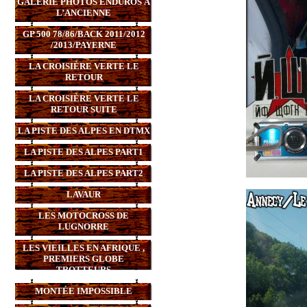
GALERIE PHOTOS ENDUROS À
L’ANCIENNE
GP 500 78/86/BACK 2011/2012
/2013/PAYERNE
LA CROISIÈRE VERTE LE
RETOUR
LA CROISIÈRE VERTE LE
RETOUR SUITE
LA PISTE DES ALPES EN DTMX
LA PISTE DES ALPES PART1
LA PISTE DES ALPES PART2
LAVAUR
LES MOTOCROSS DE
LUGNORRE
LES VIEILLES EN AFRIQUE ,
PREMIERS GLOBE
TROTTEURS
MONTÉE IMPOSSIBLE