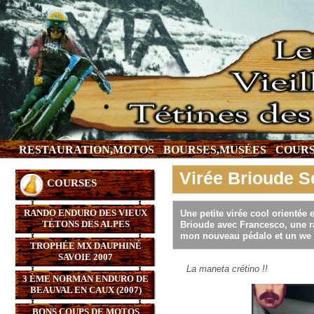
RESTAURATION,MOTOS
BOURSES,MUSÉES
COURS
Virée Brioude 
COURSES
RANDO ENDURO DES VIEUX
Une petite virée cool orienté
TÉTONS DES ALPES
Brioude avec Francesco, une r
mon nouveau pédalo et un we b
TROPHÉE MX DAUPHINÉ
SAVOIE 2007
La maneta crétino !!
3 ÈME NORMAN ENDURO DE
BEAUVAL EN CAUX (2007)
BONS COUPS DE MOTOS