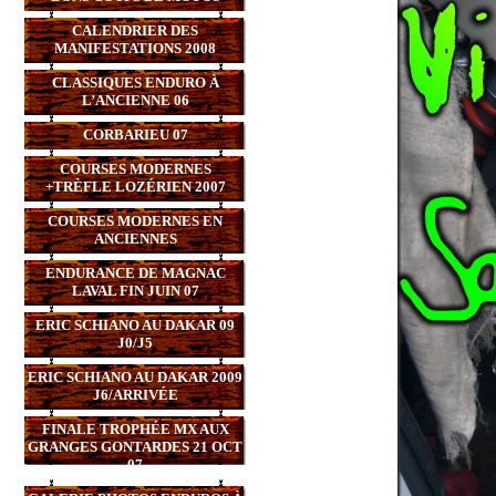
CALENDRIER DES
MANIFESTATIONS 2008
CLASSIQUES ENDURO À
L’ANCIENNE 06
CORBARIEU 07
COURSES MODERNES
+TRÈFLE LOZÉRIEN 2007
COURSES MODERNES EN
ANCIENNES
ENDURANCE DE MAGNAC
LAVAL FIN JUIN 07
ERIC SCHIANO AU DAKAR 09
J0/J5
ERIC SCHIANO AU DAKAR 2009
J6/ARRIVÉE
FINALE TROPHÉE MX AUX
GRANGES GONTARDES 21 OCT
07