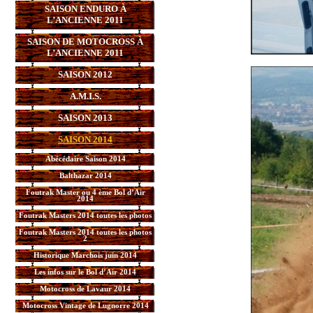
SAISON ENDURO À
L’ANCIENNE 2011
SAISON DE MOTOCROSS À
L’ANCIENNE 2011
SAISON 2012
A.M.I.S.
SAISON 2013
SAISON 2014
Abécédaire Saison 2014
Balthazar 2014
Foutrak Master ou 4 ème Bol d’Air
2014
Foutrak Masters 2014 toutes les photos
Foutrak Masters 2014 toutes les photos
2
Historique Marchois juin 2014
Les infos sur le Bol d’Air 2014
Motocross de Lavaur 2014
Motocross Vintage de Lugnorre 2014