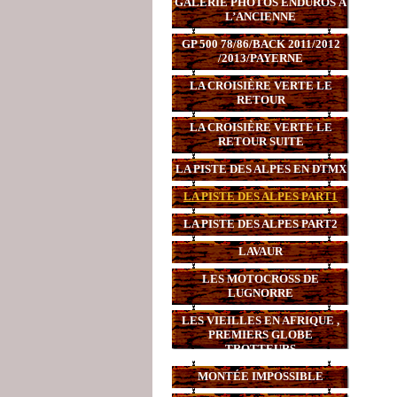
GALERIE PHOTOS ENDUROS À
L’ANCIENNE
GP 500 78/86/BACK 2011/2012
/2013/PAYERNE
LA CROISIÈRE VERTE LE
RETOUR
LA CROISIÈRE VERTE LE
RETOUR SUITE
LA PISTE DES ALPES EN DTMX
LA PISTE DES ALPES PART1
LA PISTE DES ALPES PART2
LAVAUR
LES MOTOCROSS DE
LUGNORRE
LES VIEILLES EN AFRIQUE ,
PREMIERS GLOBE
TROTTEURS
MONTÉE IMPOSSIBLE