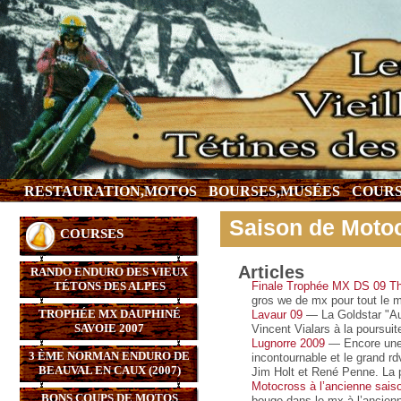
RESTAURATION,MOTOS
BOURSES,MUSÉES
COURS
Saison de Motoc
COURSES
Articles
RANDO ENDURO DES VIEUX
TÉTONS DES ALPES
Finale Trophée MX DS 09 T
gros we de mx pour tout le m
TROPHÉE MX DAUPHINÉ
Lavaur 09
— La Goldstar "Aug
SAVOIE 2007
Vincent Vialars à la poursui
Lugnorre 2009
— Encore une 
3 ÈME NORMAN ENDURO DE
incontournable et le grand rd
BEAUVAL EN CAUX (2007)
Jim Holt et René Penne. La p
Motocross à l’ancienne sais
BONS COUPS DE MOTOS
bouge dans le mx à l’ancienn