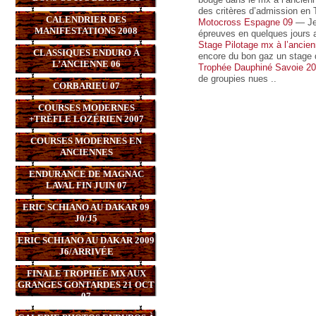
des critères d’admission en
CALENDRIER DES
Motocross Espagne 09
— Je 
MANIFESTATIONS 2008
épreuves en quelques jours 
Stage Pilotage mx à l’ancie
CLASSIQUES ENDURO À
encore du bon gaz un stage 
L’ANCIENNE 06
Trophée Dauphiné Savoie 2
de groupies nues ..
CORBARIEU 07
COURSES MODERNES
+TRÈFLE LOZÉRIEN 2007
COURSES MODERNES EN
ANCIENNES
ENDURANCE DE MAGNAC
LAVAL FIN JUIN 07
ERIC SCHIANO AU DAKAR 09
J0/J5
ERIC SCHIANO AU DAKAR 2009
J6/ARRIVÉE
FINALE TROPHÉE MX AUX
GRANGES GONTARDES 21 OCT
07