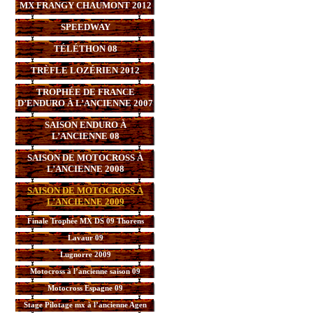
MX FRANGY CHAUMONT 2012
SPEEDWAY
TÉLÉTHON 08
TRÈFLE LOZÉRIEN 2012
TROPHÉE DE FRANCE
D’ENDURO À L’ANCIENNE 2007
SAISON ENDURO À
L’ANCIENNE 08
SAISON DE MOTOCROSS À
L’ANCIENNE 2008
SAISON DE MOTOCROSS À
L’ANCIENNE 2009
Finale Trophée MX DS 09 Thorens
Lavaur 09
Lugnorre 2009
Motocross à l’ancienne saison 09
Motocross Espagne 09
Stage Pilotage mx à l’ancienne Agen