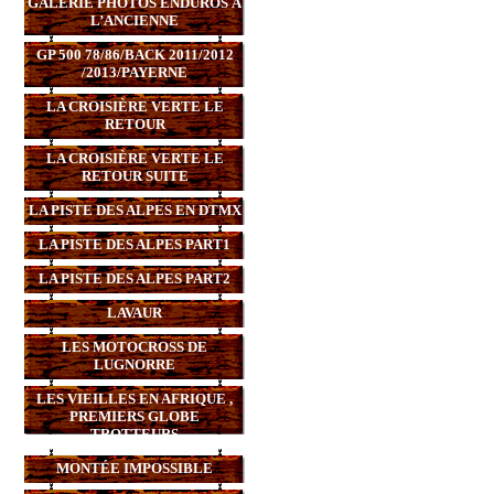
GALERIE PHOTOS ENDUROS À
L’ANCIENNE
GP 500 78/86/BACK 2011/2012
/2013/PAYERNE
LA CROISIÈRE VERTE LE
RETOUR
LA CROISIÈRE VERTE LE
RETOUR SUITE
LA PISTE DES ALPES EN DTMX
LA PISTE DES ALPES PART1
LA PISTE DES ALPES PART2
LAVAUR
LES MOTOCROSS DE
LUGNORRE
LES VIEILLES EN AFRIQUE ,
PREMIERS GLOBE
TROTTEURS
MONTÉE IMPOSSIBLE