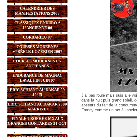
CALENDRIER DES
MANIFESTATIONS 2008
CLASSIQUES ENDURO À
L’ANCIENNE 06
CORBARIEU 07
COURSES MODERNES
+TRÈFLE LOZÉRIEN 2007
COURSES MODERNES EN
ANCIENNES
ENDURANCE DE MAGNAC
LAVAL FIN JUIN 07
ERIC SCHIANO AU DAKAR 09
J0/J5
J’ai pas roulé mais suis allé vo
dans la nuit puis grand soleil, 
ERIC SCHIANO AU DAKAR 2009
absents du fait de la concurre
J6/ARRIVÉE
Frangy comme un mx à l’ancie
FINALE TROPHÉE MX AUX
GRANGES GONTARDES 21 OCT
07