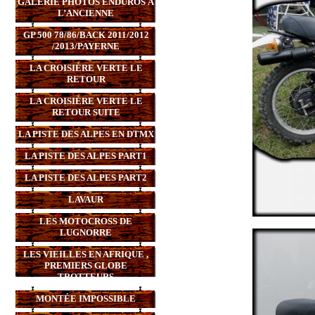
GALERIE PHOTOS ENDUROS À
L’ANCIENNE
GP 500 78/86/BACK 2011/2012
/2013/PAYERNE
LA CROISIÈRE VERTE LE
RETOUR
LA CROISIÈRE VERTE LE
RETOUR SUITE
LA PISTE DES ALPES EN DTMX
LA PISTE DES ALPES PART1
LA PISTE DES ALPES PART2
LAVAUR
LES MOTOCROSS DE
LUGNORRE
LES VIEILLES EN AFRIQUE ,
PREMIERS GLOBE
TROTTEURS
MONTÉE IMPOSSIBLE