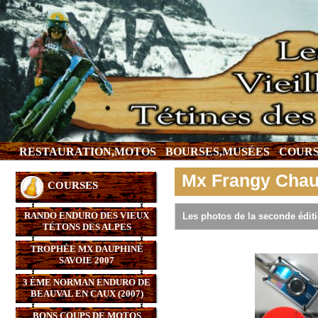
RESTAURATION,MOTOS
BOURSES,MUSÉES
COURS
Mx Frangy Cha
COURSES
RANDO ENDURO DES VIEUX
Les photos de la seconde éditi
TÉTONS DES ALPES
TROPHÉE MX DAUPHINÉ
SAVOIE 2007
3 ÈME NORMAN ENDURO DE
BEAUVAL EN CAUX (2007)
BONS COUPS DE MOTOS