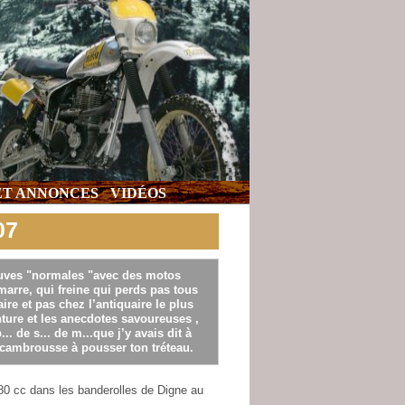
 ET ANNONCES
VIDÉOS
07
reuves "normales "avec des motos
arre, qui freine qui perds pas tous
re et pas chez l’antiquaire le plus
enture et les anecdotes savoureuses ,
 de s... de m...que j’y avais dit à
 cambrousse à pousser ton tréteau.
0 cc dans les banderolles de Digne au