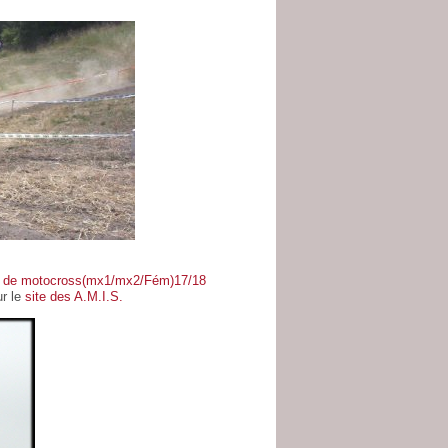
ie de motocross(mx1/mx2/Fém)17/18
ur le
site des A.M.I.S.