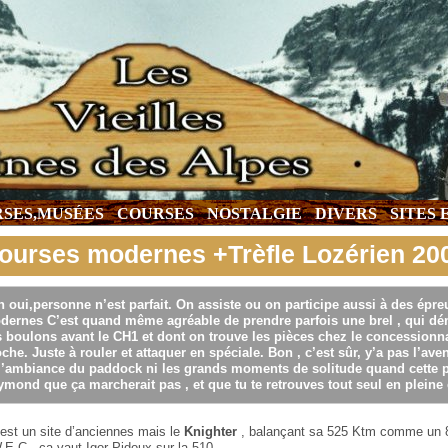
SES,MUSÉES
COURSES
NOSTALGIE
DIVERS
SITES
ourses modernes +Trèfle Lozérien 20
n oui,personne n’est parfait. On assiste ou on participe aussi à des ép
dernes C’est quand même agréable de prendre parfois une brel , qui dém
 boulons avant le CH1 et dont on trouve les pièces chez le concessionnai
che. Juste à rouler et attaquer en spéciale. Bon , c’est sûr, y’a pas l’av
l’ambiance du paddock ni les grands moments de solitude quand cette p...
mond que ça marcherait pas , et que tu te retrouves tout seul en pleine
’est un site d’anciennes mais le
Knighter
, balançant sa 525 Ktm comme un 8
.E.C., ça vaut Igor Pidoux sur la 510