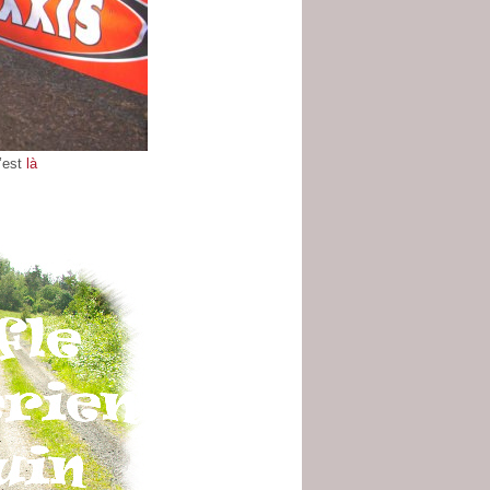
’est
là