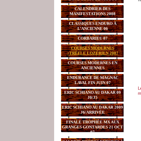
CALENDRIER DES
MANIFESTATIONS 2008
CLASSIQUES ENDURO À
L’ANCIENNE 06
CORBARIEU 07
COURSES MODERNES
+TRÈFLE LOZÉRIEN 2007
COURSES MODERNES EN
ANCIENNES
ENDURANCE DE MAGNAC
LAVAL FIN JUIN 07
L
ERIC SCHIANO AU DAKAR 09
m
J0/J5
ERIC SCHIANO AU DAKAR 2009
J6/ARRIVÉE
FINALE TROPHÉE MX AUX
GRANGES GONTARDES 21 OCT
07