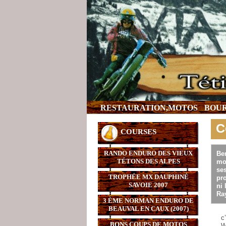
RESTAURATION,MOTOS
BOUR
C
COURSES
RANDO ENDURO DES VIEUX
Be
TÉTONS DES ALPES
mo
ses
TROPHÉE MX DAUPHINÉ
pro
SAVOIE 2007
ni 
Ray
3 ÈME NORMAN ENDURO DE
BEAUVAL EN CAUX (2007)
c
BONS COUPS DE MOTOS
W