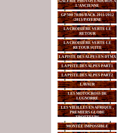
GALERIE PHOTOS ENDUROS À
L’ANCIENNE
GP 500 78/86/BACK 2011/2012
/2013/PAYERNE
LA CROISIÈRE VERTE LE
RETOUR
LA CROISIÈRE VERTE LE
RETOUR SUITE
LA PISTE DES ALPES EN DTMX
LA PISTE DES ALPES PART1
LA PISTE DES ALPES PART2
LAVAUR
LES MOTOCROSS DE
LUGNORRE
LES VIEILLES EN AFRIQUE ,
PREMIERS GLOBE
TROTTEURS
MONTÉE IMPOSSIBLE