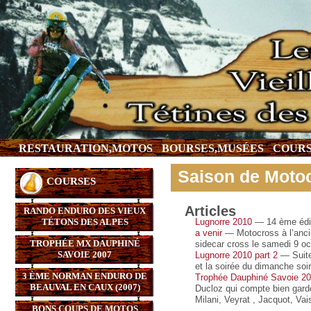
RESTAURATION,MOTOS
BOURSES,MUSÉES
COURS
Saison de Motoc
COURSES
Articles
RANDO ENDURO DES VIEUX
TÉTONS DES ALPES
Lugnorre 2010
— 14 ème édi
a venir
— Motocross à l’anci
TROPHÉE MX DAUPHINÉ
sidecar cross le samedi 9 oc
SAVOIE 2007
Lugnorre 2010 part 2
— Suite
et la soirée du dimanche soi
3 ÈME NORMAN ENDURO DE
Trophée Dauphiné Savoie 20
BEAUVAL EN CAUX (2007)
Ducloz qui compte bien garde
Milani, Veyrat , Jacquot, Va
BONS COUPS DE MOTOS