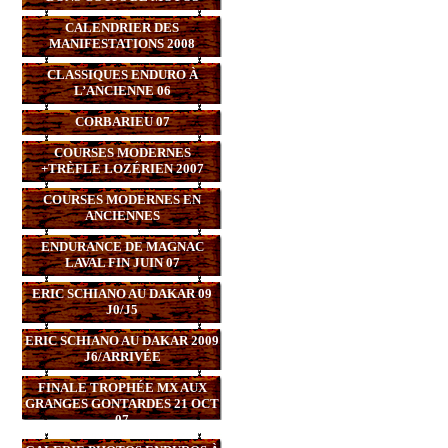
CALENDRIER DES
MANIFESTATIONS 2008
CLASSIQUES ENDURO À
L’ANCIENNE 06
CORBARIEU 07
COURSES MODERNES
+TRÈFLE LOZÉRIEN 2007
COURSES MODERNES EN
ANCIENNES
ENDURANCE DE MAGNAC
LAVAL FIN JUIN 07
ERIC SCHIANO AU DAKAR 09
J0/J5
ERIC SCHIANO AU DAKAR 2009
J6/ARRIVÉE
FINALE TROPHÉE MX AUX
GRANGES GONTARDES 21 OCT
07