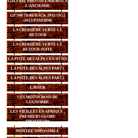
GALERIE PHOTOS ENDUROS À
L’ANCIENNE
GP 500 78/86/BACK 2011/2012
/2013/PAYERNE
LA CROISIÈRE VERTE LE
RETOUR
LA CROISIÈRE VERTE LE
RETOUR SUITE
LA PISTE DES ALPES EN DTMX
LA PISTE DES ALPES PART1
LA PISTE DES ALPES PART2
LAVAUR
LES MOTOCROSS DE
LUGNORRE
LES VIEILLES EN AFRIQUE ,
PREMIERS GLOBE
TROTTEURS
MONTÉE IMPOSSIBLE