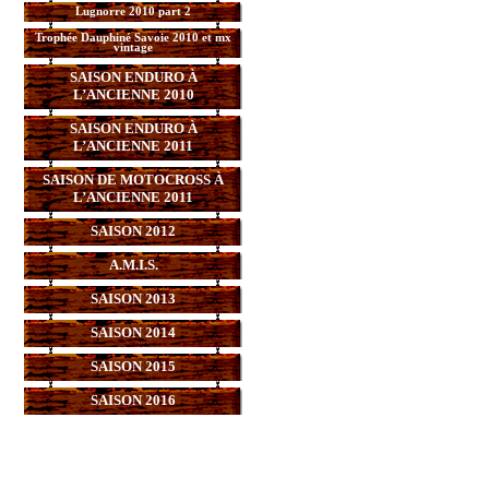
Lugnorre 2010 part 2
Trophée Dauphiné Savoie 2010 et mx
vintage
SAISON ENDURO À
L’ANCIENNE 2010
SAISON ENDURO À
L’ANCIENNE 2011
SAISON DE MOTOCROSS À
L’ANCIENNE 2011
SAISON 2012
A.M.I.S.
SAISON 2013
SAISON 2014
SAISON 2015
SAISON 2016