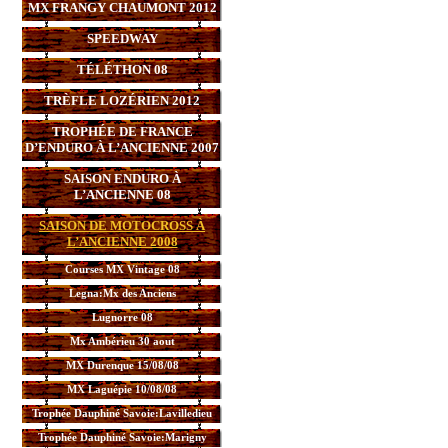
MX FRANGY CHAUMONT 2012
SPEEDWAY
TÉLÉTHON 08
TRÈFLE LOZÉRIEN 2012
TROPHÉE DE FRANCE
D’ENDURO À L’ANCIENNE 2007
SAISON ENDURO À
L’ANCIENNE 08
SAISON DE MOTOCROSS À
L’ANCIENNE 2008
Courses MX Vintage 08
Legna:Mx des Anciens
Lugnorre 08
Mx Ambérieu 30 aout
MX Durenque 15/08/08
MX Laguépie 10/08/08
Trophée Dauphiné Savoie:Lavilledieu
Trophée Dauphiné Savoie:Marigny