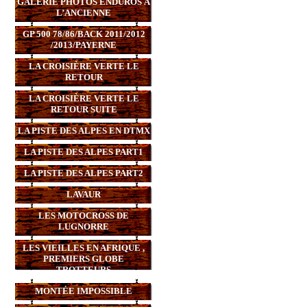
GALERIE PHOTOS ENDUROS À
L’ANCIENNE
GP 500 78/86/BACK 2011/2012
/2013/PAYERNE
LA CROISIÈRE VERTE LE
RETOUR
LA CROISIÈRE VERTE LE
RETOUR SUITE
LA PISTE DES ALPES EN DTMX
LA PISTE DES ALPES PART1
LA PISTE DES ALPES PART2
LAVAUR
LES MOTOCROSS DE
LUGNORRE
LES VIEILLES EN AFRIQUE ,
PREMIERS GLOBE
TROTTEURS
MONTÉE IMPOSSIBLE