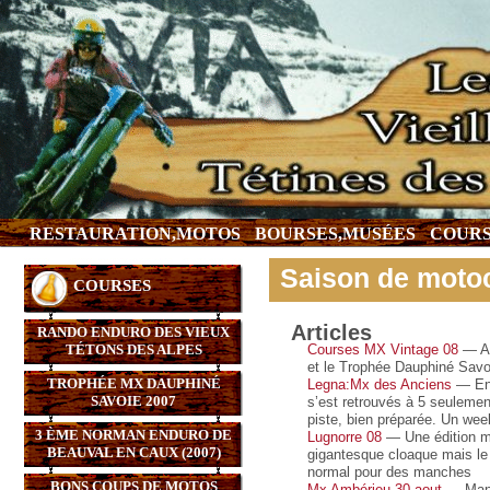
RESTAURATION,MOTOS
BOURSES,MUSÉES
COURS
Saison de motoc
COURSES
Articles
RANDO ENDURO DES VIEUX
TÉTONS DES ALPES
Courses MX Vintage 08
— Ac
et le Trophée Dauphiné Savoi
TROPHÉE MX DAUPHINÉ
Legna:Mx des Anciens
— Ent
SAVOIE 2007
s’est retrouvés à 5 seulemen
piste, bien préparée. Un we
3 ÈME NORMAN ENDURO DE
Lugnorre 08
— Une édition ma
BEAUVAL EN CAUX (2007)
gigantesque cloaque mais le r
normal pour des manches
BONS COUPS DE MOTOS
Mx Ambérieu 30 aout
— Manch