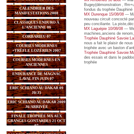
Bugey(démonstration , ffm+uf
CALENDRIER DES
fondus du trophée Dauphiné
MANIFESTATIONS 2008
MX Durenque 15/08/08
— Man
nouveau circuit concocté par
CLASSIQUES ENDURO À
peu conciliante. La piste,déc
L’ANCIENNE 06
MX Laguépie 10/08/08
— Week
machines,anciens de renom,p
CORBARIEU 07
Trophée Dauphiné Savoie:Lav
nous a fait le plaisir de no
COURSES MODERNES
trophée avec un baston d’a
+TRÈFLE LOZÉRIEN 2007
Trophée Dauphiné Savoie:Ma
des essais et dans le paddoc
COURSES MODERNES EN
trophée
ANCIENNES
ENDURANCE DE MAGNAC
LAVAL FIN JUIN 07
ERIC SCHIANO AU DAKAR 09
J0/J5
ERIC SCHIANO AU DAKAR 2009
J6/ARRIVÉE
FINALE TROPHÉE MX AUX
GRANGES GONTARDES 21 OCT
07