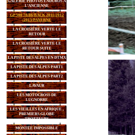
GALERIE PHOTOS ENDUROS À
L’ANCIENNE
GP 500 78/86/BACK 2011/2012
/2013/PAYERNE
LA CROISIÈRE VERTE LE
RETOUR
LA CROISIÈRE VERTE LE
RETOUR SUITE
LA PISTE DES ALPES EN DTMX
LA PISTE DES ALPES PART1
LA PISTE DES ALPES PART2
LAVAUR
LES MOTOCROSS DE
LUGNORRE
LES VIEILLES EN AFRIQUE ,
PREMIERS GLOBE
TROTTEURS
MONTÉE IMPOSSIBLE