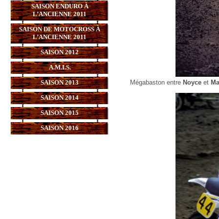
SAISON ENDURO À
L’ANCIENNE 2011
SAISON DE MOTOCROSS À
L’ANCIENNE 2011
SAISON 2012
A.M.I.S.
SAISON 2013
Mégabaston entre
Noyce
et
Ma
SAISON 2014
SAISON 2015
SAISON 2016