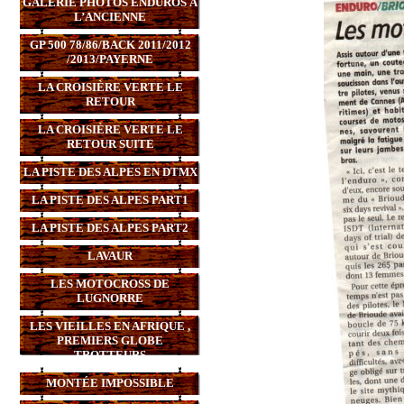
GALERIE PHOTOS ENDUROS À
L’ANCIENNE
GP 500 78/86/BACK 2011/2012
/2013/PAYERNE
LA CROISIÈRE VERTE LE
RETOUR
LA CROISIÈRE VERTE LE
RETOUR SUITE
LA PISTE DES ALPES EN DTMX
LA PISTE DES ALPES PART1
LA PISTE DES ALPES PART2
LAVAUR
LES MOTOCROSS DE
LUGNORRE
LES VIEILLES EN AFRIQUE ,
PREMIERS GLOBE
TROTTEURS
MONTÉE IMPOSSIBLE