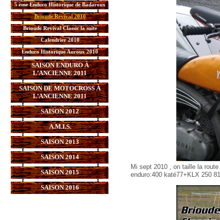
5 ème Enduro Historique de Badaroux
Brioude Revival 2010
Brioude Revival Classic la suite
Calendrier 2010
Enduro Historique Auroux 2010
SAISON ENDURO À
L’ANCIENNE 2011
SAISON DE MOTOCROSS À
L’ANCIENNE 2011
SAISON 2012
A.M.I.S.
SAISON 2013
SAISON 2014
Mi sept 2010 , on taille la rout
SAISON 2015
enduro:400 katé77+KLX 250 81+
SAISON 2016