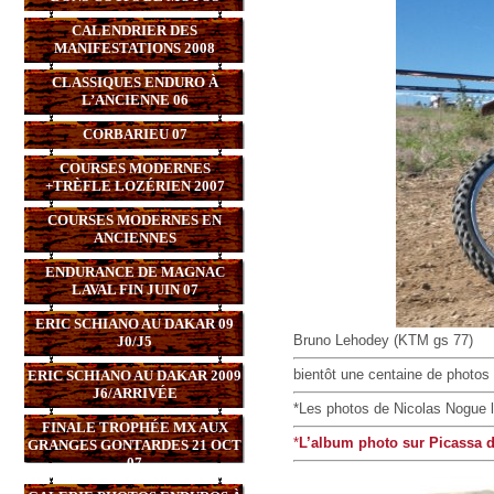
CALENDRIER DES
MANIFESTATIONS 2008
CLASSIQUES ENDURO À
L’ANCIENNE 06
CORBARIEU 07
COURSES MODERNES
+TRÈFLE LOZÉRIEN 2007
COURSES MODERNES EN
ANCIENNES
ENDURANCE DE MAGNAC
LAVAL FIN JUIN 07
ERIC SCHIANO AU DAKAR 09
Bruno Lehodey (KTM gs 77)
J0/J5
bientôt une centaine de photos 
ERIC SCHIANO AU DAKAR 2009
J6/ARRIVÉE
*Les photos de Nicolas Nogue l
FINALE TROPHÉE MX AUX
*
L’album photo sur Picassa 
GRANGES GONTARDES 21 OCT
07