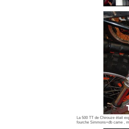
La 500 TT de Chirouze était ex
fourche Simmons+db came , mot