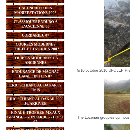
CALENDRIER DES
MANIFESTATIONS 2008
CLASSIQUES ENDURO À
L’ANCIENNE 06
CORBARIEU 07
COURSES MODERNES
+TRÈFLE LOZÉRIEN 2007
COURSES MODERNES EN
ANCIENNES
9/10 octobre 2010 UFOLEP Pré 
ENDURANCE DE MAGNAC
LAVAL FIN JUIN 07
ERIC SCHIANO AU DAKAR 09
J0/J5
ERIC SCHIANO AU DAKAR 2009
J6/ARRIVÉE
FINALE TROPHÉE MX AUX
GRANGES GONTARDES 21 OCT
The Lozérian groupies qui nous 
07