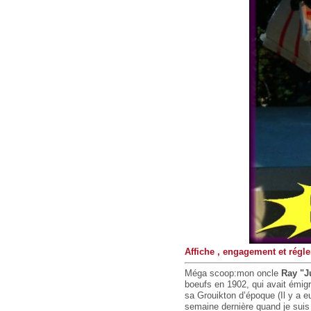
Affiche , engagement et régle
Méga scoop:mon oncle
Ray "J
boeufs en 1902, qui avait émigr
sa Grouikton d’époque (Il y a e
semaine dernière quand je suis