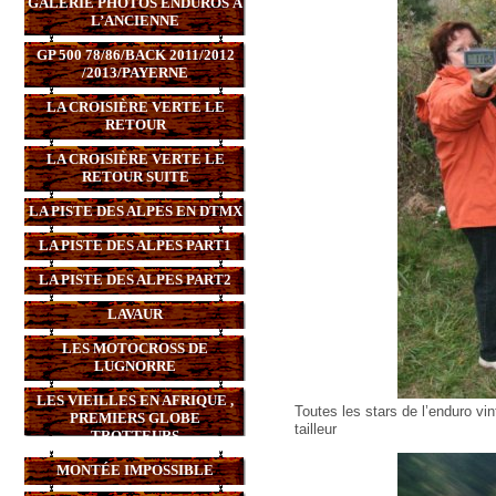
GALERIE PHOTOS ENDUROS À
L’ANCIENNE
GP 500 78/86/BACK 2011/2012
/2013/PAYERNE
LA CROISIÈRE VERTE LE
RETOUR
LA CROISIÈRE VERTE LE
RETOUR SUITE
LA PISTE DES ALPES EN DTMX
LA PISTE DES ALPES PART1
LA PISTE DES ALPES PART2
LAVAUR
LES MOTOCROSS DE
LUGNORRE
LES VIEILLES EN AFRIQUE ,
Toutes les stars de l’enduro vi
PREMIERS GLOBE
tailleur
TROTTEURS
MONTÉE IMPOSSIBLE