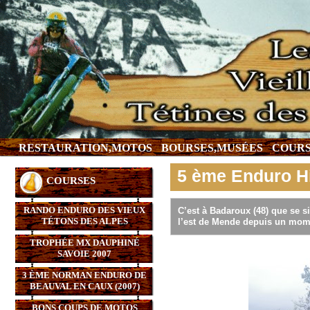
RESTAURATION,MOTOS
BOURSES,MUSÉES
COURS
5 ème Enduro H
COURSES
RANDO ENDURO DES VIEUX
C’est à Badaroux (48) que se s
TÉTONS DES ALPES
l’est de Mende depuis un mome
TROPHÉE MX DAUPHINÉ
SAVOIE 2007
3 ÈME NORMAN ENDURO DE
BEAUVAL EN CAUX (2007)
BONS COUPS DE MOTOS