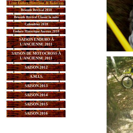
5 ème Enduro Historique de Badaroux
Brioude Revival 2010
Brioude Revival Classic la suite
Calendrier 2010
Enduro Historique Auroux 2010
SAISON ENDURO À
L’ANCIENNE 2011
SAISON DE MOTOCROSS À
L’ANCIENNE 2011
SAISON 2012
A.M.I.S.
SAISON 2013
SAISON 2014
SAISON 2015
SAISON 2016