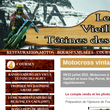
RESTAURATION,MOTOS
BOURSES,MUSÉES
COURS
Motocross vint
COURSES
RANDO ENDURO DES VIEUX
09/10 juillet 2011. Motocross 
TÉTONS DES ALPES
Gaillard et louis Gay Perret, B
régulièrement.
TROPHÉE MX DAUPHINÉ
SAVOIE 2007
Le compte rendu et les photos
3 ÈME NORMAN ENDURO DE
BEAUVAL EN CAUX (2007)
Préparation de l’épreuve de Fr
BONS COUPS DE MOTOS