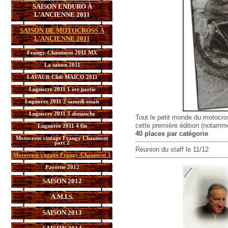
SAISON ENDURO À
L’ANCIENNE 2011
SAISON DE MOTOCROSS À
L’ANCIENNE 2011
Frangy-Chaumont 2011 MX
La saison 2011
LAVAUR Club MAICO 2011
Lugnorre 2011 1 ère partie
Lugnorre 2011 2 samedi essais
Lugnorre 2011 3 dimanche
Tout le petit monde du motocros
cette première édition (notammen
Lugnorre 2011 4 fin
40 places par catégorie
Motocross vintage Frangy Chaumont
part 2
Réunion du staff le 11/12
Motocross vintage Frangy-Chaumont 1
Payerne 2012
SAISON 2012
A.M.I.S.
SAISON 2013