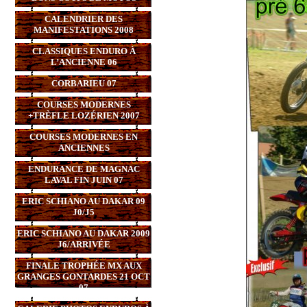
CALENDRIER DES
MANIFESTATIONS 2008
CLASSIQUES ENDURO À
L’ANCIENNE 06
CORBARIEU 07
COURSES MODERNES
+TRÈFLE LOZÉRIEN 2007
COURSES MODERNES EN
ANCIENNES
ENDURANCE DE MAGNAC
LAVAL FIN JUIN 07
ERIC SCHIANO AU DAKAR 09
J0/J5
ERIC SCHIANO AU DAKAR 2009
J6/ARRIVÉE
FINALE TROPHÉE MX AUX
GRANGES GONTARDES 21 OCT
07