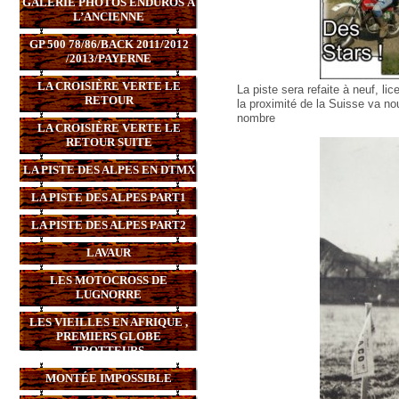
GALERIE PHOTOS ENDUROS À
L’ANCIENNE
GP 500 78/86/BACK 2011/2012
/2013/PAYERNE
LA CROISIÈRE VERTE LE
La piste sera refaite à neuf, lic
RETOUR
la proximité de la Suisse va nou
nombre
LA CROISIÈRE VERTE LE
RETOUR SUITE
LA PISTE DES ALPES EN DTMX
LA PISTE DES ALPES PART1
LA PISTE DES ALPES PART2
LAVAUR
LES MOTOCROSS DE
LUGNORRE
LES VIEILLES EN AFRIQUE ,
PREMIERS GLOBE
TROTTEURS
MONTÉE IMPOSSIBLE