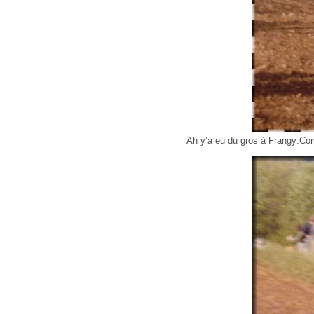
Ah y’a eu du gros à Frangy:Co