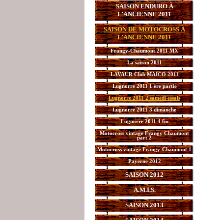
SAISON ENDURO À
L’ANCIENNE 2011
SAISON DE MOTOCROSS À
L’ANCIENNE 2011
Frangy-Chaumont 2011 MX
La saison 2011
LAVAUR Club MAICO 2011
Lugnorre 2011 1 ère partie
Lugnorre 2011 2 samedi essais
Lugnorre 2011 3 dimanche
Lugnorre 2011 4 fin
Motocross vintage Frangy Chaumont
part 2
Motocross vintage Frangy-Chaumont 1
Payerne 2012
SAISON 2012
A.M.I.S.
SAISON 2013