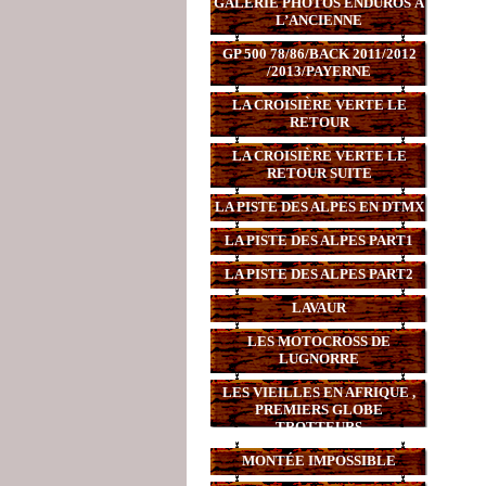
GALERIE PHOTOS ENDUROS À
L’ANCIENNE
GP 500 78/86/BACK 2011/2012
/2013/PAYERNE
LA CROISIÈRE VERTE LE
RETOUR
LA CROISIÈRE VERTE LE
RETOUR SUITE
LA PISTE DES ALPES EN DTMX
LA PISTE DES ALPES PART1
LA PISTE DES ALPES PART2
LAVAUR
LES MOTOCROSS DE
LUGNORRE
LES VIEILLES EN AFRIQUE ,
PREMIERS GLOBE
TROTTEURS
MONTÉE IMPOSSIBLE