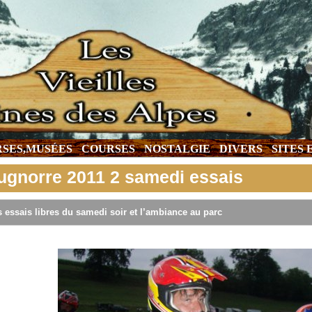
SES,MUSÉES
COURSES
NOSTALGIE
DIVERS
SITES
ugnorre 2011 2 samedi essais
 essais libres du samedi soir et l’ambiance au parc