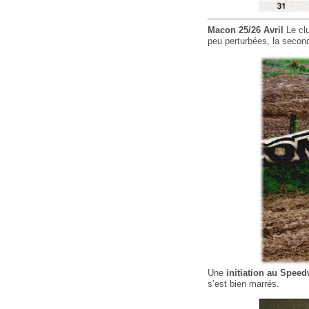
Macon 25/26 Avril
Le clu
peu perturbées, la second
Une
initiation au Spee
s’est bien marrés.