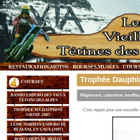
RESTAURATION,MOTOS
BOURSES,MUSÉES
COURS
Trophée Dauphi
COURSES
RANDO ENDURO DES VIEUX
Réglement, calendrier, bouffes
TÉTONS DES ALPES
TROPHÉE MX DAUPHINÉ
C’est reparti pour une nouvell
SAVOIE 2007
3 ÈME NORMAN ENDURO DE
BEAUVAL EN CAUX (2007)
BONS COUPS DE MOTOS