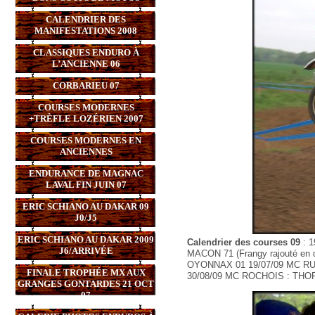
CALENDRIER DES
MANIFESTATIONS 2008
CLASSIQUES ENDURO À
L’ANCIENNE 06
CORBARIEU 07
COURSES MODERNES
+TRÈFLE LOZÉRIEN 2007
COURSES MODERNES EN
ANCIENNES
ENDURANCE DE MAGNAC
LAVAL FIN JUIN 07
ERIC SCHIANO AU DAKAR 09
J0/J5
ERIC SCHIANO AU DAKAR 2009
Calendrier des courses 09
: 
J6/ARRIVÉE
MACON 71 (Frangy rajouté en d
OYONNAX 01 19/07/09 MC R
FINALE TROPHÉE MX AUX
30/08/09 MC ROCHOIS : TH
GRANGES GONTARDES 21 OCT
07