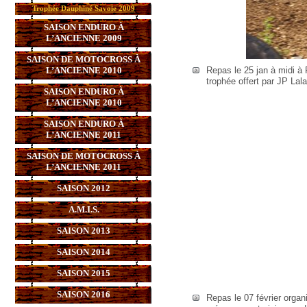
Trophée Dauphiné Savoie 2009
SAISON ENDURO À
L’ANCIENNE 2009
SAISON DE MOTOCROSS À
L’ANCIENNE 2010
Repas le 25 jan à midi à 
trophée offert par JP Lal
SAISON ENDURO À
L’ANCIENNE 2010
SAISON ENDURO À
L’ANCIENNE 2011
SAISON DE MOTOCROSS À
L’ANCIENNE 2011
SAISON 2012
A.M.I.S.
SAISON 2013
SAISON 2014
SAISON 2015
SAISON 2016
Repas le 07 février organ