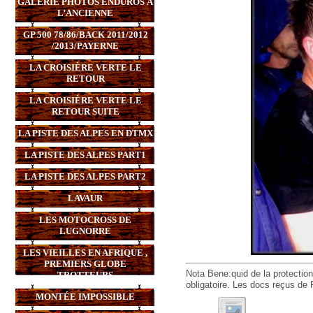
GALERIE PHOTOS ENDUROS À
L’ANCIENNE
GP 500 78/86/BACK 2011/2012
/2013/PAYERNE
LA CROISIÈRE VERTE LE
RETOUR
LA CROISIÈRE VERTE LE
RETOUR SUITE
LA PISTE DES ALPES EN DTMX
LA PISTE DES ALPES PART1
LA PISTE DES ALPES PART2
LAVAUR
LES MOTOCROSS DE
LUGNORRE
LES VIEILLES EN AFRIQUE ,
PREMIERS GLOBE
Nota Bene:quid de la protection
TROTTEURS
obligatoire. Les docs reçus de 
MONTÉE IMPOSSIBLE