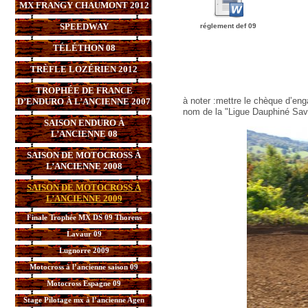
MX FRANGY CHAUMONT 2012
SPEEDWAY
réglement def 09
TÉLÉTHON 08
TRÈFLE LOZÉRIEN 2012
TROPHÉE DE FRANCE
à noter :mettre le chèque d’en
D’ENDURO À L’ANCIENNE 2007
nom de la "Ligue Dauphiné Sav
SAISON ENDURO À
L’ANCIENNE 08
SAISON DE MOTOCROSS À
L’ANCIENNE 2008
SAISON DE MOTOCROSS À
L’ANCIENNE 2009
Finale Trophée MX DS 09 Thorens
Lavaur 09
Lugnorre 2009
Motocross à l’ancienne saison 09
Motocross Espagne 09
Stage Pilotage mx à l’ancienne Agen