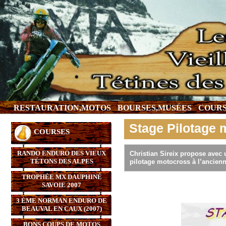
RESTAURATION,MOTOS
BOURSES,MUSÉES
COURS
Stage Pilotage 
COURSES
RANDO ENDURO DES VIEUX
Christian Sireix propose avec 
TÉTONS DES ALPES
pilotage motocross à l’ancien
TROPHÉE MX DAUPHINÉ
SAVOIE 2007
3 ÈME NORMAN ENDURO DE
BEAUVAL EN CAUX (2007)
BONS COUPS DE MOTOS