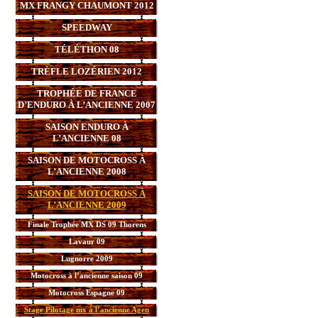
MX FRANGY CHAUMONT 2012
SPEEDWAY
TÉLÉTHON 08
TRÈFLE LOZÉRIEN 2012
TROPHÉE DE FRANCE
D’ENDURO À L’ANCIENNE 2007
SAISON ENDURO À
L’ANCIENNE 08
SAISON DE MOTOCROSS À
L’ANCIENNE 2008
SAISON DE MOTOCROSS À
L’ANCIENNE 2009
Finale Trophée MX DS 09 Thorens
Lavaur 09
Lugnorre 2009
Motocross à l’ancienne saison 09
Motocross Espagne 09
Stage Pilotage mx à l’ancienne Agen