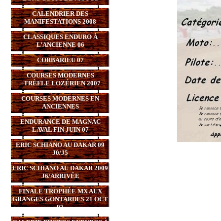
CALENDRIER DES
MANIFESTATIONS 2008
CLASSIQUES ENDURO À
L’ANCIENNE 06
CORBARIEU 07
COURSES MODERNES
+TRÈFLE LOZÉRIEN 2007
COURSES MODERNES EN
ANCIENNES
ENDURANCE DE MAGNAC
LAVAL FIN JUIN 07
ERIC SCHIANO AU DAKAR 09
J0/J5
ERIC SCHIANO AU DAKAR 2009
J6/ARRIVÉE
FINALE TROPHÉE MX AUX
GRANGES GONTARDES 21 OCT
07