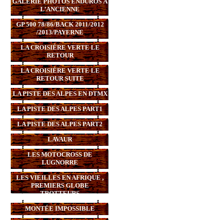
GALERIE PHOTOS ENDUROS À
L’ANCIENNE
GP 500 78/86/BACK 2011/2012
/2013/PAYERNE
LA CROISIÈRE VERTE LE
RETOUR
LA CROISIÈRE VERTE LE
RETOUR SUITE
LA PISTE DES ALPES EN DTMX
LA PISTE DES ALPES PART1
LA PISTE DES ALPES PART2
LAVAUR
LES MOTOCROSS DE
LUGNORRE
LES VIEILLES EN AFRIQUE ,
PREMIERS GLOBE
TROTTEURS
MONTÉE IMPOSSIBLE