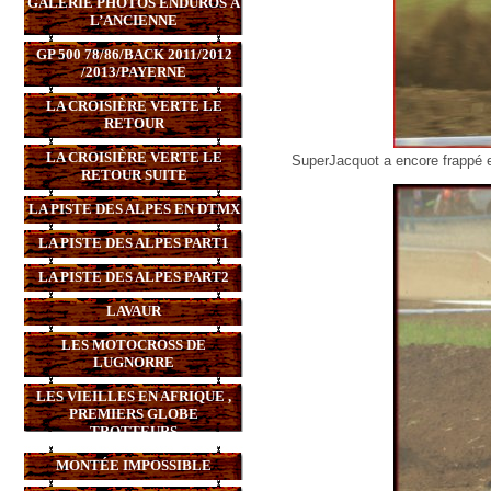
GALERIE PHOTOS ENDUROS À
L’ANCIENNE
GP 500 78/86/BACK 2011/2012
/2013/PAYERNE
LA CROISIÈRE VERTE LE
RETOUR
LA CROISIÈRE VERTE LE
SuperJacquot a encore frappé e
RETOUR SUITE
LA PISTE DES ALPES EN DTMX
LA PISTE DES ALPES PART1
LA PISTE DES ALPES PART2
LAVAUR
LES MOTOCROSS DE
LUGNORRE
LES VIEILLES EN AFRIQUE ,
PREMIERS GLOBE
TROTTEURS
MONTÉE IMPOSSIBLE