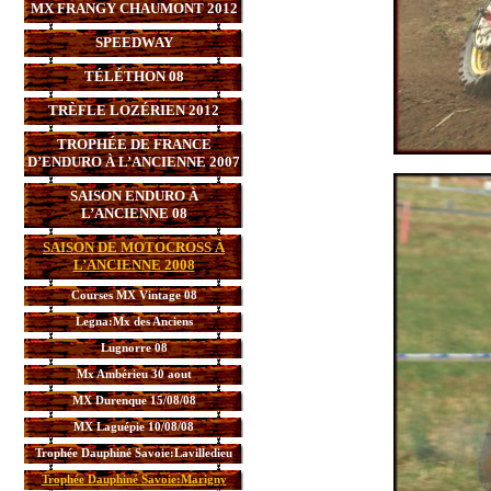
MX FRANGY CHAUMONT 2012
SPEEDWAY
TÉLÉTHON 08
TRÈFLE LOZÉRIEN 2012
TROPHÉE DE FRANCE
D’ENDURO À L’ANCIENNE 2007
SAISON ENDURO À
L’ANCIENNE 08
SAISON DE MOTOCROSS À
L’ANCIENNE 2008
Courses MX Vintage 08
Legna:Mx des Anciens
Lugnorre 08
Mx Ambérieu 30 aout
MX Durenque 15/08/08
MX Laguépie 10/08/08
Trophée Dauphiné Savoie:Lavilledieu
Trophée Dauphiné Savoie:Marigny