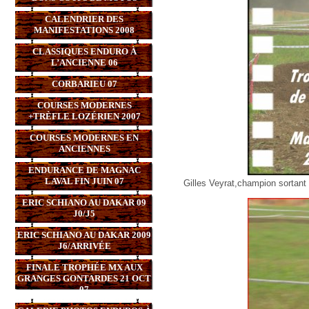
CALENDRIER DES
MANIFESTATIONS 2008
CLASSIQUES ENDURO À
L’ANCIENNE 06
CORBARIEU 07
COURSES MODERNES
+TRÈFLE LOZÉRIEN 2007
COURSES MODERNES EN
ANCIENNES
ENDURANCE DE MAGNAC
LAVAL FIN JUIN 07
Gilles Veyrat,champion sortant 
ERIC SCHIANO AU DAKAR 09
J0/J5
ERIC SCHIANO AU DAKAR 2009
J6/ARRIVÉE
FINALE TROPHÉE MX AUX
GRANGES GONTARDES 21 OCT
07