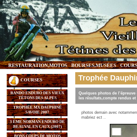
RESTAURATION,MOTOS
BOURSES,MUSÉES
COURS
Trophée Dauphi
COURSES
RANDO ENDURO DES VIEUX
Quelques photos de l’épreuve d
TÉTONS DES ALPES
les résultats,compte rendus et 
TROPHÉE MX DAUPHINÉ
SAVOIE 2007
photos demain avec notamment la
mabriez ect ..
3 ÈME NORMAN ENDURO DE
BEAUVAL EN CAUX (2007)
BONS COUPS DE MOTOS