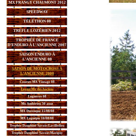
MX FRANGY CHAUMONT 2012
SPEEDWAY
TÉLÉTHON 08
TRÈFLE LOZÉRIEN 2012
TROPHÉE DE FRANCE
D’ENDURO À L’ANCIENNE 2007
SAISON ENDURO À
L’ANCIENNE 08
SAISON DE MOTOCROSS À
L’ANCIENNE 2008
Courses MX Vintage 08
Legna:Mx des Anciens
Lugnorre 08
Mx Ambérieu 30 aout
MX Durenque 15/08/08
MX Laguépie 10/08/08
Trophée Dauphiné Savoie:Lavilledieu
Trophée Dauphiné Savoie:Marigny