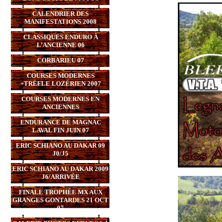
CALENDRIER DES
MANIFESTATIONS 2008
CLASSIQUES ENDURO À
L’ANCIENNE 06
CORBARIEU 07
COURSES MODERNES
+TRÈFLE LOZÉRIEN 2007
COURSES MODERNES EN
ANCIENNES
ENDURANCE DE MAGNAC
LAVAL FIN JUIN 07
ERIC SCHIANO AU DAKAR 09
J0/J5
ERIC SCHIANO AU DAKAR 2009
J6/ARRIVÉE
FINALE TROPHÉE MX AUX
GRANGES GONTARDES 21 OCT
07