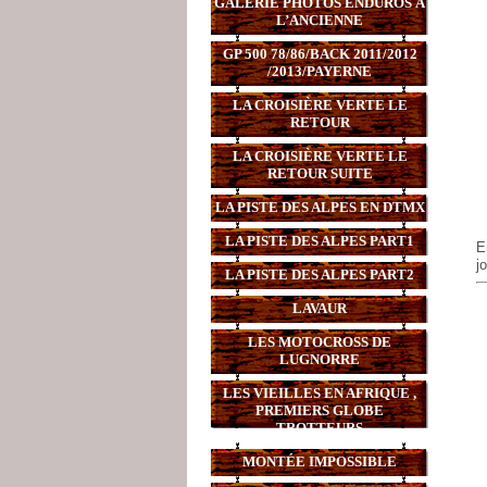
GALERIE PHOTOS ENDUROS À
L’ANCIENNE
GP 500 78/86/BACK 2011/2012
/2013/PAYERNE
LA CROISIÈRE VERTE LE
RETOUR
LA CROISIÈRE VERTE LE
RETOUR SUITE
LA PISTE DES ALPES EN DTMX
LA PISTE DES ALPES PART1
E
j
LA PISTE DES ALPES PART2
LAVAUR
LES MOTOCROSS DE
LUGNORRE
LES VIEILLES EN AFRIQUE ,
PREMIERS GLOBE
TROTTEURS
MONTÉE IMPOSSIBLE