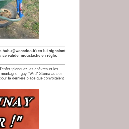
(b.hubu@wanadoo.fr) en lui signalant
ance valide, moustache en règle,
enfer :planquez les chèvres et les
a montagne , guy "Wild" Sterna au sein
our la dernière place que convoitaient