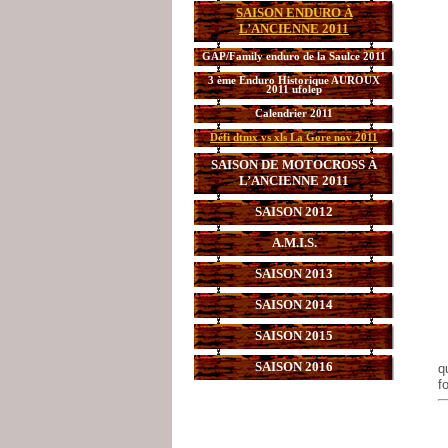
SAISON ENDURO À
L’ANCIENNE 2011
GAP/Family enduro de la Saulce 2011
3 ème Enduro Historique AUROUX
2011 ufolep
Calendrier 2011
Défi dtmx vs xls La Gore nov 2011
SAISON DE MOTOCROSS À
L’ANCIENNE 2011
SAISON 2012
A.M.I.S.
SAISON 2013
SAISON 2014
SAISON 2015
SAISON 2016
q
f