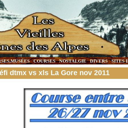
SES,MUSÉES
COURSES
NOSTALGIE
DIVERS
SITES
éfi dtmx vs xls La Gore nov 2011