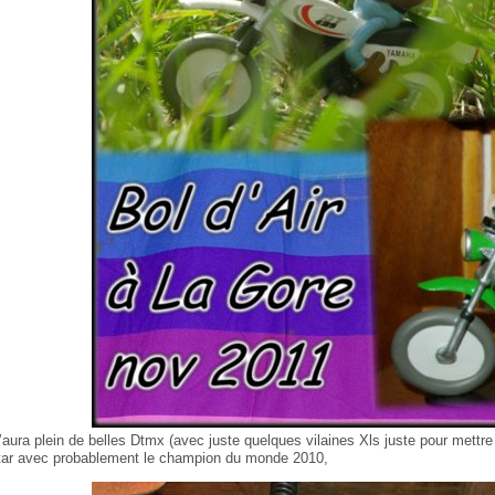
’aura plein de belles Dtmx (avec juste quelques vilaines Xls juste pour mettre 
tar avec probablement le champion du monde 2010,