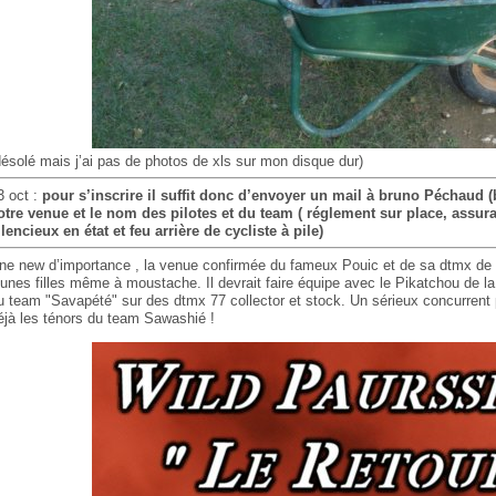
désolé mais j’ai pas de photos de xls sur mon disque dur)
3 oct :
pour s’inscrire il suffit donc d’envoyer un mail à bruno Péchaud 
otre venue et le nom des pilotes et du team ( réglement sur place, assur
ilencieux en état et feu arrière de cycliste à pile)
ne new d’importance , la venue confirmée du fameux Pouic et de sa dtmx de l’
eunes filles même à moustache. Il devrait faire équipe avec le Pikatchou de l
u team "Savapété" sur des dtmx 77 collector et stock. Un sérieux concurrent p
éjà les ténors du team Sawashié !