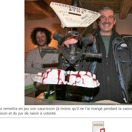
ui remettra en jeu son saucisson (à moins qu’il ne l’ai mangé pendant la saiso
oison et du jus de raisin à volonté.