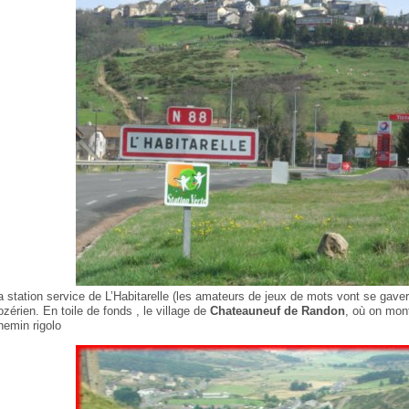
a station service de L’Habitarelle (les amateurs de jeux de mots vont se gave
ozérien. En toile de fonds , le village de
Chateauneuf de Randon
, où on mont
hemin rigolo