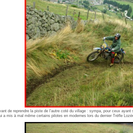
vant de reprendre la piste de l’autre coté du village : sympa, pour ceux ayan
ui a mis à mal même certains pilotes en modernes lors du dernier Trèfle Lozér