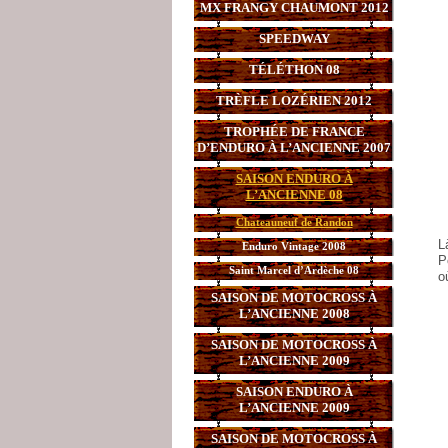
MX FRANGY CHAUMONT 2012
SPEEDWAY
TÉLÉTHON 08
TRÈFLE LOZÉRIEN 2012
TROPHÉE DE FRANCE
D’ENDURO À L’ANCIENNE 2007
SAISON ENDURO À
L’ANCIENNE 08
Chateauneuf de Randon
L
Enduro Vintage 2008
P
Saint Marcel d’Ardèche 08
o
SAISON DE MOTOCROSS À
L’ANCIENNE 2008
SAISON DE MOTOCROSS À
L’ANCIENNE 2009
SAISON ENDURO À
L’ANCIENNE 2009
SAISON DE MOTOCROSS À