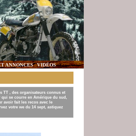
 ET ANNONCES
VIDÉOS
s TT , des organisateurs connus et
ar qui se courre en Amérique du sud,
 avoir fait les recos avec le
rvez votre we du 14 sept, astiquez