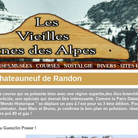
SES,MUSÉES
COURSES
NOSTALGIE
DIVERS
SITES
hateauneuf de Randon
e course qui se présente bien avec une région superbe,des élus branché
réciés, une spéciale qui devrait être intéressante. Comme le Paris Dak
"Mende Historique " se déplace un peu à l’est pour sa 3 ème édition. Pour
letnator, Jean Marc et Bruno, je confirme le bon plan en prévision. rése
re pré 80 et gaz !
u Guesclin Power !