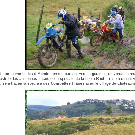
à , on tourne le dos à Mende : en se tournant vers la gauche , on verrait le ma
oste et les anciennes traces de la spéciale de la bite à Raêl. En se tournant ve
ù sera tracée la spéciale des
Combettes Planes
avec le village de Chateaune