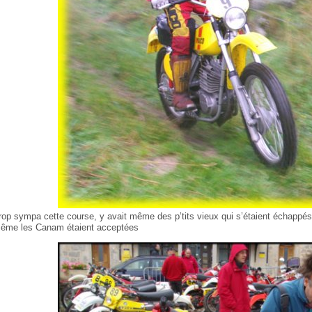
rop sympa cette course, y avait même des p’tits vieux qui s’étaient échappés d
ême les Canam étaient acceptées