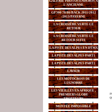
GALERIE PHOTOS ENDUROS À
L’ANCIENNE
GP 500 78/86/BACK 2011/2012
/2013/PAYERNE
LA CROISIÈRE VERTE LE
RETOUR
LA CROISIÈRE VERTE LE
RETOUR SUITE
LA PISTE DES ALPES EN DTMX
LA PISTE DES ALPES PART1
LA PISTE DES ALPES PART2
LAVAUR
LES MOTOCROSS DE
LUGNORRE
LES VIEILLES EN AFRIQUE ,
a
PREMIERS GLOBE
q
TROTTEURS
MONTÉE IMPOSSIBLE