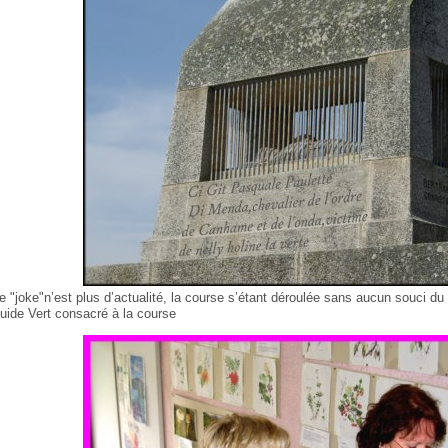
e "joke"n’est plus d’actualité, la course s’étant déroulée sans aucun souci d
uide Vert consacré à la course