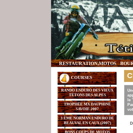
RESTAURATION,MOTOS
BOUR
C
COURSES
RANDO ENDURO DES VIEUX
Un
TÉTONS DES ALPES
app
le 
TROPHÉE MX DAUPHINÉ
Pau
SAVOIE 2007
vot
3 ÈME NORMAN ENDURO DE
BEAUVAL EN CAUX (2007)
D
BONS COUPS DE MOTOS