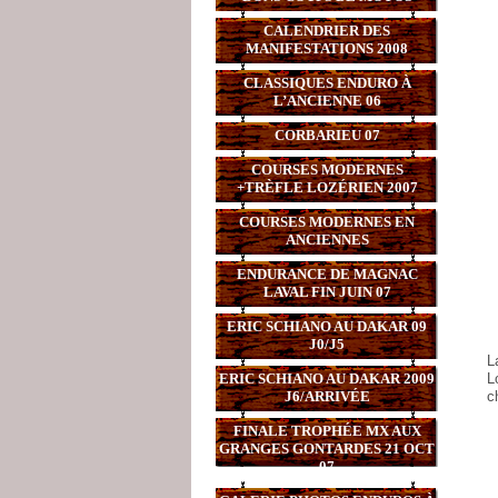
CALENDRIER DES
MANIFESTATIONS 2008
CLASSIQUES ENDURO À
L’ANCIENNE 06
CORBARIEU 07
COURSES MODERNES
+TRÈFLE LOZÉRIEN 2007
COURSES MODERNES EN
ANCIENNES
ENDURANCE DE MAGNAC
LAVAL FIN JUIN 07
ERIC SCHIANO AU DAKAR 09
J0/J5
L
ERIC SCHIANO AU DAKAR 2009
L
J6/ARRIVÉE
c
FINALE TROPHÉE MX AUX
GRANGES GONTARDES 21 OCT
07