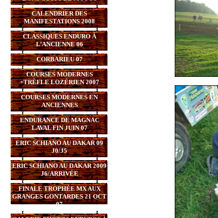
CALENDRIER DES
MANIFESTATIONS 2008
CLASSIQUES ENDURO À
L’ANCIENNE 06
CORBARIEU 07
COURSES MODERNES
+TRÈFLE LOZÉRIEN 2007
COURSES MODERNES EN
ANCIENNES
ENDURANCE DE MAGNAC
LAVAL FIN JUIN 07
ERIC SCHIANO AU DAKAR 09
J0/J5
ERIC SCHIANO AU DAKAR 2009
J6/ARRIVÉE
FINALE TROPHÉE MX AUX
GRANGES GONTARDES 21 OCT
07