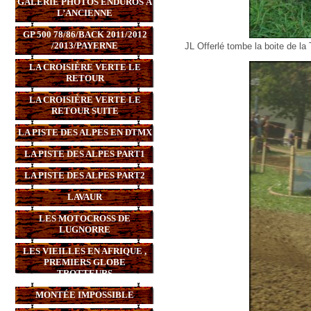
GALERIE PHOTOS ENDUROS À
L’ANCIENNE
GP 500 78/86/BACK 2011/2012
/2013/PAYERNE
JL Offerlé tombe la boite de l
LA CROISIÈRE VERTE LE
RETOUR
LA CROISIÈRE VERTE LE
RETOUR SUITE
LA PISTE DES ALPES EN DTMX
LA PISTE DES ALPES PART1
LA PISTE DES ALPES PART2
LAVAUR
LES MOTOCROSS DE
LUGNORRE
LES VIEILLES EN AFRIQUE ,
PREMIERS GLOBE
TROTTEURS
MONTÉE IMPOSSIBLE