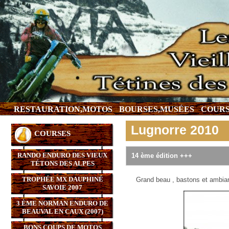
RESTAURATION,MOTOS
BOURSES,MUSÉES
COURS
Lugnorre 2010
COURSES
RANDO ENDURO DES VIEUX
14 ème édition +++
TÉTONS DES ALPES
TROPHÉE MX DAUPHINÉ
Grand beau , bastons et ambia
SAVOIE 2007
3 ÈME NORMAN ENDURO DE
BEAUVAL EN CAUX (2007)
BONS COUPS DE MOTOS