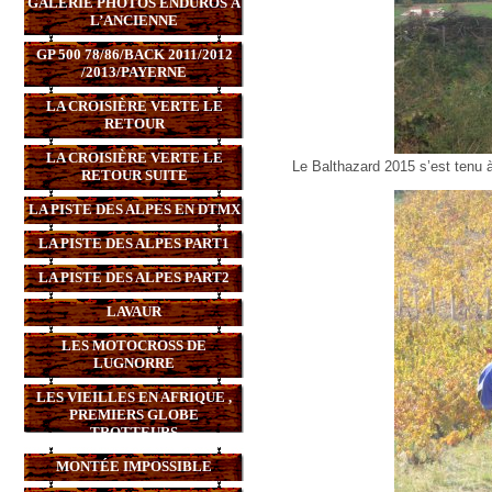
GALERIE PHOTOS ENDUROS À
L’ANCIENNE
GP 500 78/86/BACK 2011/2012
/2013/PAYERNE
LA CROISIÈRE VERTE LE
RETOUR
LA CROISIÈRE VERTE LE
Le Balthazard 2015 s’est tenu à 
RETOUR SUITE
LA PISTE DES ALPES EN DTMX
LA PISTE DES ALPES PART1
LA PISTE DES ALPES PART2
LAVAUR
LES MOTOCROSS DE
LUGNORRE
LES VIEILLES EN AFRIQUE ,
PREMIERS GLOBE
TROTTEURS
MONTÉE IMPOSSIBLE