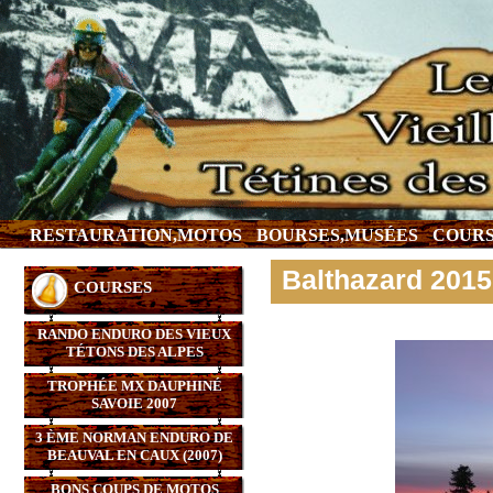
RESTAURATION,MOTOS
BOURSES,MUSÉES
COURS
Balthazard 2015
COURSES
RANDO ENDURO DES VIEUX
TÉTONS DES ALPES
TROPHÉE MX DAUPHINÉ
SAVOIE 2007
3 ÈME NORMAN ENDURO DE
BEAUVAL EN CAUX (2007)
BONS COUPS DE MOTOS