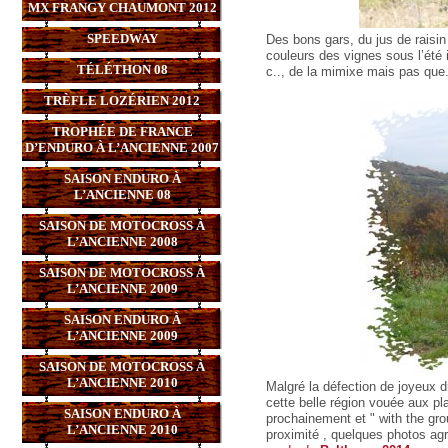
MX FRANGY CHAUMONT 2012
SPEEDWAY
Des bons gars, du jus de raisin
couleurs des vignes sous l’été 
TÉLÉTHON 08
c.., de la mimixe mais pas que
TRÈFLE LOZÉRIEN 2012
TROPHÉE DE FRANCE
D’ENDURO À L’ANCIENNE 2007
SAISON ENDURO À
L’ANCIENNE 08
SAISON DE MOTOCROSS À
L’ANCIENNE 2008
SAISON DE MOTOCROSS À
L’ANCIENNE 2009
SAISON ENDURO À
L’ANCIENNE 2009
SAISON DE MOTOCROSS À
L’ANCIENNE 2010
Malgré la défection de joyeux dr
cette belle région vouée aux pla
SAISON ENDURO À
prochainement et " with the grou
L’ANCIENNE 2010
proximité , quelques photos ag