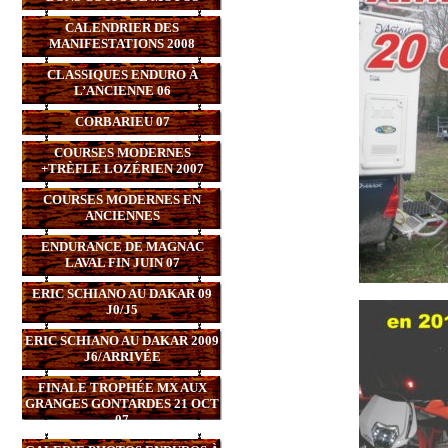
CALENDRIER DES
MANIFESTATIONS 2008
CLASSIQUES ENDURO À
L’ANCIENNE 06
CORBARIEU 07
COURSES MODERNES
+TRÈFLE LOZÉRIEN 2007
COURSES MODERNES EN
ANCIENNES
ENDURANCE DE MAGNAC
LAVAL FIN JUIN 07
ERIC SCHIANO AU DAKAR 09
J0/J5
ERIC SCHIANO AU DAKAR 2009
J6/ARRIVÉE
FINALE TROPHÉE MX AUX
GRANGES GONTARDES 21 OCT
07