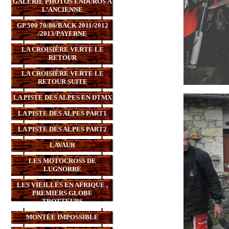
GALERIE PHOTOS ENDUROS À
L’ANCIENNE
GP 500 78/86/BACK 2011/2012
/2013/PAYERNE
LA CROISIÈRE VERTE LE
RETOUR
LA CROISIÈRE VERTE LE
RETOUR SUITE
LA PISTE DES ALPES EN DTMX
LA PISTE DES ALPES PART1
LA PISTE DES ALPES PART2
LAVAUR
LES MOTOCROSS DE
LUGNORRE
LES VIEILLES EN AFRIQUE ,
PREMIERS GLOBE
TROTTEURS
MONTÉE IMPOSSIBLE