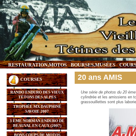
RESTAURATION,MOTOS
BOURSES,MUSÉES
COURS
20 ans AMIS
COURSES
RANDO ENDURO DES VIEUX
Une série de photos du 20 ème
TÉTONS DES ALPES
cylindrée et les amissiens en t
grassouillettes sont plus labori
TROPHÉE MX DAUPHINÉ
SAVOIE 2007
3 ÈME NORMAN ENDURO DE
BEAUVAL EN CAUX (2007)
BONS COUPS DE MOTOS