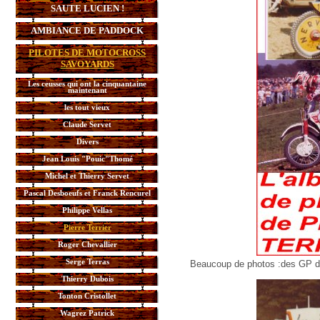
SAUTE LUCIEN !
AMBIANCE DE PADDOCK
PILOTES DE MOTOCROSS
SAVOYARDS
Les ceusses qui ont la cinquantaine
maintenant
les tout vieux
Claude Servet
Divers
Jean Louis "Pouic"Thomé
Michel et Thierry Servet
Pascal Desboeufs et Franck Rencurel
Philippe Vellas
Pierre Terrier
Roger Chevallier
Serge Terras
Beaucoup de photos :des GP d’i
Thierry Dubois
Tonton Cristollet
Wagrez Patrick