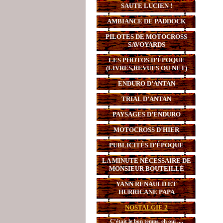
SAUTE LUCIEN !
AMBIANCE DE PADDOCK
PILOTES DE MOTOCROSS
SAVOYARDS
LES PHOTOS D’ÉPOQUE
(LIVRES,REVUES OU NET)
ENDURO D’ANTAN
TRIAL D’ANTAN
PAYSAGES D’ENDURO
MOTOCROSS D’HIER
PUBLICITÉS D’ÉPOQUE
LA MINUTE NÉCESSAIRE DE
MONSIEUR BOUTEILLÉ
YANN RENAULD ET
HURRICANE PAPA
NOSTALGIE 2
C’était le bon temps, eh oui ....