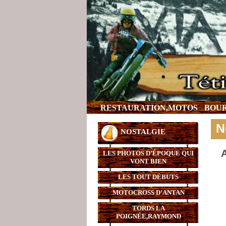
RESTAURATION,MOTOS
BOUR
N
NOSTALGIE
A
LES PHOTOS D’ÉPOQUE QUI
VONT BIEN
LES TOUT DÉBUTS
MOTOCROSS D’ANTAN
TORDS LA
POIGNÉE,RAYMOND