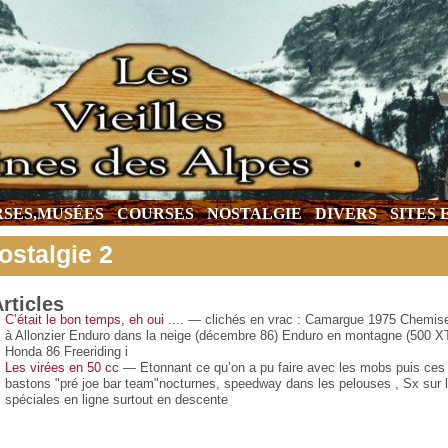
SES,MUSÉES
COURSES
NOSTALGIE
DIVERS
SITES
ostalgie 2
rticles
C’était le bon temps, eh oui ....
— clichés en vrac : Camargue 1975 Chemis
à Allonzier Enduro dans la neige (décembre 86) Enduro en montagne (500 X
Honda 86 Freeriding i
Les virées en 50 cc
— Etonnant ce qu’on a pu faire avec les mobs puis ces 50
bastons "pré joe bar team"nocturnes, speedway dans les pelouses , Sx sur les
spéciales en ligne surtout en descente